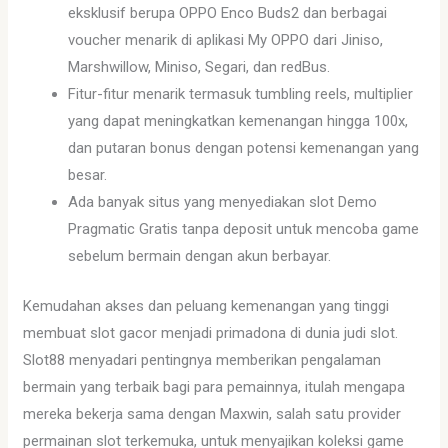
eksklusif berupa OPPO Enco Buds2 dan berbagai
voucher menarik di aplikasi My OPPO dari Jiniso,
Marshwillow, Miniso, Segari, dan redBus.
Fitur-fitur menarik termasuk tumbling reels, multiplier
yang dapat meningkatkan kemenangan hingga 100x,
dan putaran bonus dengan potensi kemenangan yang
besar.
Ada banyak situs yang menyediakan slot Demo
Pragmatic Gratis tanpa deposit untuk mencoba game
sebelum bermain dengan akun berbayar.
Kemudahan akses dan peluang kemenangan yang tinggi
membuat slot gacor menjadi primadona di dunia judi slot.
Slot88 menyadari pentingnya memberikan pengalaman
bermain yang terbaik bagi para pemainnya, itulah mengapa
mereka bekerja sama dengan Maxwin, salah satu provider
permainan slot terkemuka, untuk menyajikan koleksi game