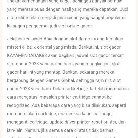
tingkat kemenangan yang tinggi, sehingga banyak pemain
yang merasa puas dengan hasil yang mereka dapatkan. Judi
slot online telah menjadi permainan yang sangat populer di
kalangan penggemar judi slot online gacor.
Jelajahi keajaiban Asia dengan slot demo ini dan temukan
misteri di balik oriental yang mistis. Berikut ini, slot gacor
KAYAMENDADAK88 akan bagikan jadwal slot gacor terkait
slot gacor 2023 yang paling baru, yang mungkin jadi slot
gacor hari ini yang mantap. Bahkan, sekarang mereka
bergabung dengan Games Global, sehingga rajin rilis slot
gacor 2023 yang baru. Dalam artikel ini, kita telah membahas
cara mengatasi masalah printer cartridge cannot be
recognized. Ada beberapa cara yang bisa dilakukan, seperti
membersihkan cartridge, memeriksa kabel cartridge,
mengganti cartridge, update driver printer, reset printer, dan
lain-lain. Namun, jika semua cara di atas tidak berhasil,