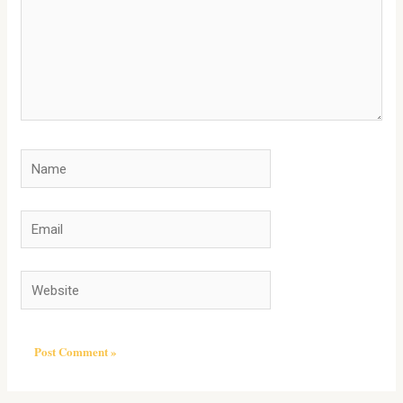
Name
Email
Website