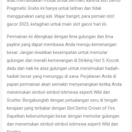
atau memasukkan modal untuk bermain, karena slot Demo
Pragmatic Gratis ini hanya untuk latihan dan tidak
menggunakan uang asli. Wajar banget, para pemain slot
gacor 2023, ketagihan untuk main slot gacor hari ini.
Permainan ini dilengkapi dengan lima gulungan dan lima
payline yang dapat membawa Anda menuju kemenangan
besar. Jangan lewatkan kesempatan untuk memutar
gulungan dan meraih kemenangan di Striking Hot 5. Kocok
dadu dan naik ke atas gulungan untuk menemukan hadiah-
hadiah besar yang menunggu di sana. Perjalanan Anda di
papan permainan akan semakin menyenangkan ketika Anda
menemukan simbol-simbol istimewa seperti Wild dan
Scatter. Bergabunglah dengan petualangan seru di tengah
kerajaan yang terbakar dengan Slot Demo Crown of Fire.
Dapatkan keberuntungan besar dengan memutar gulungan
dan menemukan simbol-simbol istimewa seperti Wild dan
Scatter.