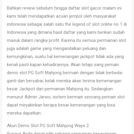
Bahkan review sebelum hingga daftar slot gacor malam ini
kami telah mendapatkan acuan jempol oleh masyarakat
indonesia sebagai salah satu the legend of slot online no 1 di
Indonesia yang dimana hasil daftar yang kami berikan sudah
masuk dalam rangka profit. Karena itu semua permainan slot
juga adalah game yang mengandalkan peluang dan
kemungkinan, suatu hal kemenangan jackpot tidak ada yang
kenali pasti kapan kehadirannya. Akan tetapi sang pemain
demo slot PG Soft Mahjong bermain dengan tidak berbeda-
ganti dan bersabar, kelak mereka akan terima kemenangan
besar Jackpot dari permainan Mahjong itu. Sedangkan
menurut Admin Jarwo, sistem bermain seorang pemain slot
dapat meyakinkan berapa besar kemenangan yang bisa
mereka dapatkan.
Akun Demo Slot PG Soft Mahjong Ways 2
Supaya Anda dapat pilih sebagai permainan kesayangan