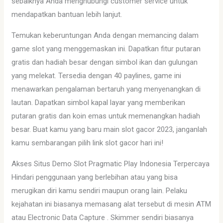
sebaiknya Anda menghubungi customer service untuk
mendapatkan bantuan lebih lanjut.
Temukan keberuntungan Anda dengan memancing dalam
game slot yang menggemaskan ini. Dapatkan fitur putaran
gratis dan hadiah besar dengan simbol ikan dan gulungan
yang melekat. Tersedia dengan 40 paylines, game ini
menawarkan pengalaman bertaruh yang menyenangkan di
lautan. Dapatkan simbol kapal layar yang memberikan
putaran gratis dan koin emas untuk memenangkan hadiah
besar. Buat kamu yang baru main slot gacor 2023, janganlah
kamu sembarangan pilih link slot gacor hari ini!
Akses Situs Demo Slot Pragmatic Play Indonesia Terpercaya
Hindari penggunaan yang berlebihan atau yang bisa
merugikan diri kamu sendiri maupun orang lain. Pelaku
kejahatan ini biasanya memasang alat tersebut di mesin ATM
atau Electronic Data Capture . Skimmer sendiri biasanya