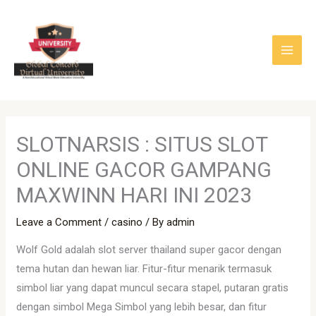
Skip
to
content
SLOTNARSIS : SITUS SLOT
ONLINE GACOR GAMPANG
MAXWINN HARI INI 2023
Leave a Comment
/
casino
/ By
admin
Wolf Gold adalah slot server thailand super gacor dengan
tema hutan dan hewan liar. Fitur-fitur menarik termasuk
simbol liar yang dapat muncul secara stapel, putaran gratis
dengan simbol Mega Simbol yang lebih besar, dan fitur