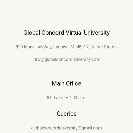
Global Concord Virtual University
820 Municipal Way, Lansing, MI 48917, United States.
info@globalconcorduniversity.com
Main Office
8:00 a.m. – 4:00 p.m.
Queries
globalconcorduniversity@gmail.com