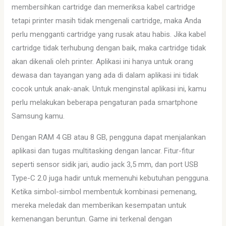
membersihkan cartridge dan memeriksa kabel cartridge
tetapi printer masih tidak mengenali cartridge, maka Anda
perlu mengganti cartridge yang rusak atau habis. Jika kabel
cartridge tidak terhubung dengan baik, maka cartridge tidak
akan dikenali oleh printer. Aplikasi ini hanya untuk orang
dewasa dan tayangan yang ada di dalam aplikasi ini tidak
cocok untuk anak-anak. Untuk menginstal aplikasi ini, kamu
perlu melakukan beberapa pengaturan pada smartphone
Samsung kamu.
Dengan RAM 4 GB atau 8 GB, pengguna dapat menjalankan
aplikasi dan tugas multitasking dengan lancar. Fitur-fitur
seperti sensor sidik jari, audio jack 3,5 mm, dan port USB
Type-C 2.0 juga hadir untuk memenuhi kebutuhan pengguna.
Ketika simbol-simbol membentuk kombinasi pemenang,
mereka meledak dan memberikan kesempatan untuk
kemenangan beruntun. Game ini terkenal dengan