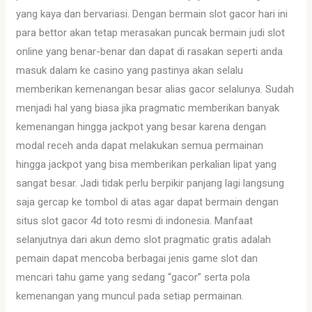
yang kaya dan bervariasi. Dengan bermain slot gacor hari ini
para bettor akan tetap merasakan puncak bermain judi slot
online yang benar-benar dan dapat di rasakan seperti anda
masuk dalam ke casino yang pastinya akan selalu
memberikan kemenangan besar alias gacor selalunya. Sudah
menjadi hal yang biasa jika pragmatic memberikan banyak
kemenangan hingga jackpot yang besar karena dengan
modal receh anda dapat melakukan semua permainan
hingga jackpot yang bisa memberikan perkalian lipat yang
sangat besar. Jadi tidak perlu berpikir panjang lagi langsung
saja gercap ke tombol di atas agar dapat bermain dengan
situs slot gacor 4d toto resmi di indonesia. Manfaat
selanjutnya dari akun demo slot pragmatic gratis adalah
pemain dapat mencoba berbagai jenis game slot dan
mencari tahu game yang sedang “gacor” serta pola
kemenangan yang muncul pada setiap permainan.