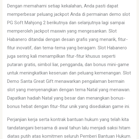
Dengan memahami setiap kekalahan, Anda pasti dapat
memperbesar peluang jackpot Anda di permainan demo slot
PG Soft Mahjong 2 berikutnya dan selanjutnya lagi sampai
memperoleh jackpot maxwin yang mengesankan. Slot
Habanero ditandai dengan desain grafis yang menarik, fitur-
fitur inovatif, dan tema-tema yang beragam. Slot Habanero
juga sering kali menampilkan fitur-fitur khusus seperti
putaran gratis, simbol liar, pengganda, dan bonus mini-game
untuk meningkatkan keseruan dan peluang kemenangan. Slot
Demo Santa Great Gift menawarkan pengalaman bermain
slot yang menyenangkan dengan tema Natal yang menawan.
Dapatkan hadiah Natal yang besar dan menangkan bonus-
bonus hebat dengan fitur-fitur unik yang disediakan game ini.
Perjanjian kerja serta kontrak bantuan hukum yang telah kita
tandatangani bersama di awal tahun lalu menjadi saksi hitam
diatas putih atas komitmen seluruh Pemberi Bantuan Hukum.