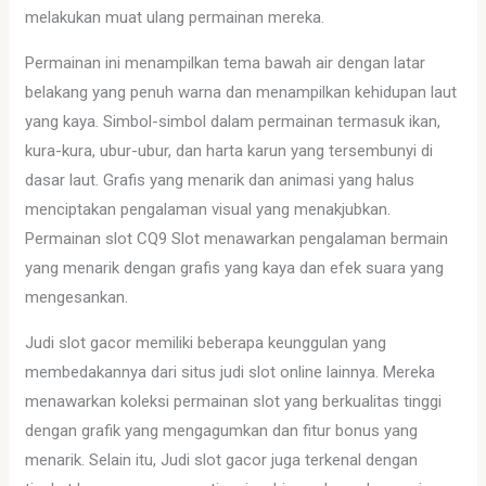
melakukan muat ulang permainan mereka.
Permainan ini menampilkan tema bawah air dengan latar
belakang yang penuh warna dan menampilkan kehidupan laut
yang kaya. Simbol-simbol dalam permainan termasuk ikan,
kura-kura, ubur-ubur, dan harta karun yang tersembunyi di
dasar laut. Grafis yang menarik dan animasi yang halus
menciptakan pengalaman visual yang menakjubkan.
Permainan slot CQ9 Slot menawarkan pengalaman bermain
yang menarik dengan grafis yang kaya dan efek suara yang
mengesankan.
Judi slot gacor memiliki beberapa keunggulan yang
membedakannya dari situs judi slot online lainnya. Mereka
menawarkan koleksi permainan slot yang berkualitas tinggi
dengan grafik yang mengagumkan dan fitur bonus yang
menarik. Selain itu, Judi slot gacor juga terkenal dengan