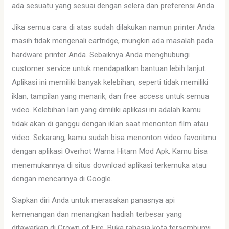
ada sesuatu yang sesuai dengan selera dan preferensi Anda.
Jika semua cara di atas sudah dilakukan namun printer Anda
masih tidak mengenali cartridge, mungkin ada masalah pada
hardware printer Anda. Sebaiknya Anda menghubungi
customer service untuk mendapatkan bantuan lebih lanjut.
Aplikasi ini memiliki banyak kelebihan, seperti tidak memiliki
iklan, tampilan yang menarik, dan free access untuk semua
video. Kelebihan lain yang dimiliki aplikasi ini adalah kamu
tidak akan di ganggu dengan iklan saat menonton film atau
video. Sekarang, kamu sudah bisa menonton video favoritmu
dengan aplikasi Overhot Warna Hitam Mod Apk. Kamu bisa
menemukannya di situs download aplikasi terkemuka atau
dengan mencarinya di Google.
Siapkan diri Anda untuk merasakan panasnya api
kemenangan dan menangkan hadiah terbesar yang
ditawarkan di Crown of Fire. Buka rahasia kota tersembunyi