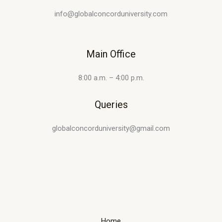
info@globalconcorduniversity.com
Main Office
8:00 a.m. – 4:00 p.m.
Queries
globalconcorduniversity@gmail.com
Home