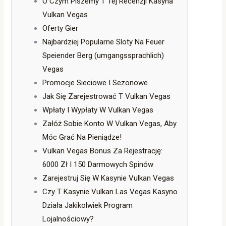
O Czym Piszemy T Tej Recenzji Kasyna
Vulkan Vegas
Oferty Gier
Najbardziej Popularne Sloty Na Feuer
Speiender Berg (umgangssprachlich)
Vegas
Promocje Sieciowe I Sezonowe
Jak Się Zarejestrować T Vulkan Vegas
Wpłaty I Wypłaty W Vulkan Vegas
Załóż Sobie Konto W Vulkan Vegas, Aby
Móc Grać Na Pieniądze!
Vulkan Vegas Bonus Za Rejestrację:
6000 Zł I 150 Darmowych Spinów
Zarejestruj Się W Kasynie Vulkan Vegas
Czy T Kasynie Vulkan Las Vegas Kasyno
Działa Jakikolwiek Program
Lojalnościowy?