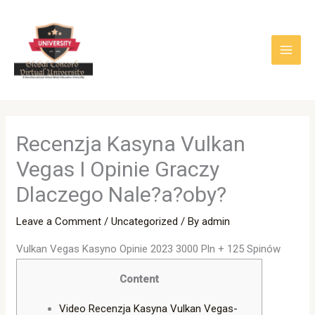
Skip
to
content
Recenzja Kasyna Vulkan
Vegas I Opinie Graczy
Dlaczego Nale?a?oby?
Leave a Comment
/
Uncategorized
/ By
admin
Vulkan Vegas Kasyno Opinie 2023 3000 Pln + 125 Spinów
Content
Video Recenzja Kasyna Vulkan Vegas-