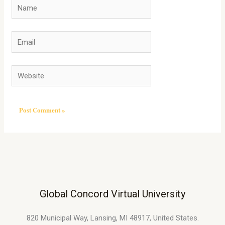
Name
Email
Website
Global Concord Virtual University
820 Municipal Way, Lansing, MI 48917, United States.