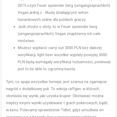
2015 czyni Feuer speiender berg (umgangssprachlich)
Vegas jedną z . dłużej działających witryn
hazardowych online dla polskich graczy.
Jeśli chodzi o sloty, to w Feuer speiender berg
(umgangssprachlich) Vegas znajdziemy ich całe
mnóstwo.
Możesz wypłacić carry out 3000 PLN bez dalszej
weryfikacji, light beer wszelkie wypłaty powyżej 3000
PLN będą wymagały weryfikacji tożsamości, ponieważ
jest to be able to ogromna kwota.
Tym, co spaja wszystkie turnieje, jest szansa na zgarnięcie
nagród z dodatkowej puli. To sekcja raffgier, w których
obstawia się wynik, jaki uzyska krupier. Obstawiać można
między innymi wyniki uzyskiwane t grach pokerowych, bądź
w keno. Polecamy sprawdzenie TvBet, gdyż umożliwia on