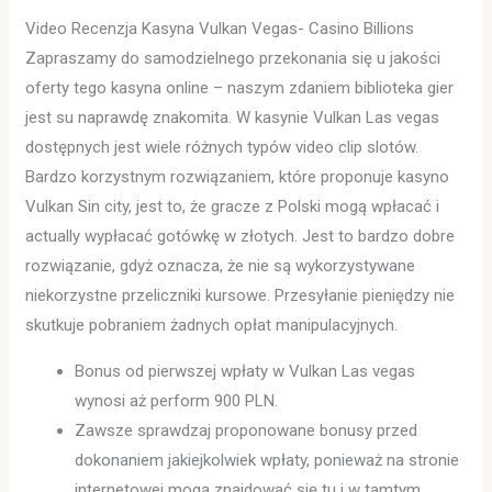
Video Recenzja Kasyna Vulkan Vegas- Casino Billions
Zapraszamy do samodzielnego przekonania się u jakości
oferty tego kasyna online – naszym zdaniem biblioteka gier
jest su naprawdę znakomita. W kasynie Vulkan Las vegas
dostępnych jest wiele różnych typów video clip slotów.
Bardzo korzystnym rozwiązaniem, które proponuje kasyno
Vulkan Sin city, jest to, że gracze z Polski mogą wpłacać i
actually wypłacać gotówkę w złotych. Jest to bardzo dobre
rozwiązanie, gdyż oznacza, że nie są wykorzystywane
niekorzystne przeliczniki kursowe. Przesyłanie pieniędzy nie
skutkuje pobraniem żadnych opłat manipulacyjnych.
Bonus od pierwszej wpłaty w Vulkan Las vegas
wynosi aż perform 900 PLN.
Zawsze sprawdzaj proponowane bonusy przed
dokonaniem jakiejkolwiek wpłaty, ponieważ na stronie
internetowej mogą znajdować się tu i w tamtym