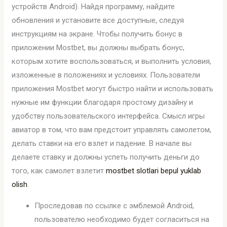
устройств Android). Найдя программу, найдите
обновления и установите все доступные, следуя
инструкциям на экране. Чтобы получить бонус в
приложении Mostbet, вы должны выбрать бонус,
которым хотите воспользоваться, и выполнить условия,
изложенные в положениях и условиях. Пользователи
приложения Mostbet могут быстро найти и использовать
нужные им функции благодаря простому дизайну и
удобству пользовательского интерфейса. Смысл игры
авиатор в том, что вам предстоит управлять самолетом,
делать ставки на его взлет и падение. В начале вы
делаете ставку и должны успеть получить деньги до
того, как самолет взлетит
mostbet slotlari bepul yuklab
olish
.
Проследовав по ссылке с эмблемой Android,
пользователю необходимо будет согласиться на