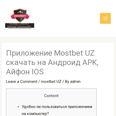
Skip
to
content
Приложение Mostbet UZ
скачать на Андроид APK,
Айфон IOS
Leave a Comment
/
mostbet UZ
/ By
admin
Content
Удобно ли пользоваться приложением
на компьютер?