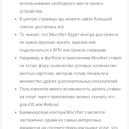
использование свободного места своего
устройства.
В центре страницы вы можете найти большой
список доступных игр.
То значит, что Мостбет будет всегда доступен и
не нужно вручную искать зеркала или
подключаться к ВПН или прокси-серверам.
Например, в футболе в приложении Mostbet ставят
на тотал, фору, количество угловых, количество
жёлтых карточек, авторов голов, пенальти и
множество других дополнительных показателей.
Пользователи имеют возможность делать ставки
на спорт через приложения, можно скачать его
для iOS или Android.
Букмекерская контора Мостбет считается
заслуженно одним из самых интересных
вариантов на соответствующем рынке услуг, что