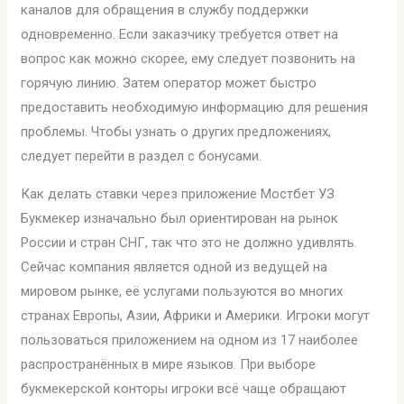
каналов для обращения в службу поддержки
одновременно. Если заказчику требуется ответ на
вопрос как можно скорее, ему следует позвонить на
горячую линию. Затем оператор может быстро
предоставить необходимую информацию для решения
проблемы. Чтобы узнать о других предложениях,
следует перейти в раздел с бонусами.
Как делать ставки через приложение Мостбет УЗ
Букмекер изначально был ориентирован на рынок
России и стран СНГ, так что это не должно удивлять.
Сейчас компания является одной из ведущей на
мировом рынке, её услугами пользуются во многих
странах Европы, Азии, Африки и Америки. Игроки могут
пользоваться приложением на одном из 17 наиболее
распространённых в мире языков. При выборе
букмекерской конторы игроки всё чаще обращают