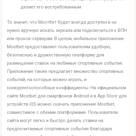
делает его востребованным.
То значит, что Мостбет будет всегда доступен и не
нужно вручную искать зеркала или подключаться к ВПН
или прокси-серверам. В целом, мобильное приложение
Mostbet предоставляет пользователям удобную,
безопасную и дружественную платформу для
размещения ставок на любимые спортивные события.
Приложение также предлагает множество спортивных
событий, на которые можно играть, и
конкурентоспособные коэффициенты. На официальном
сайте Mostbet для смартфонов Android и в App Store для
устройств iOS можно скачать приложение Mostbet,
совместимое с обеими платформами. Пользователи
сайта могут легко и быстро делать ставки на
предпочитаемые спортивные события благодаря