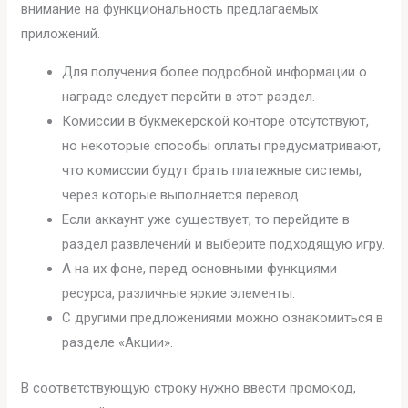
внимание на функциональность предлагаемых
приложений.
Для получения более подробной информации о
награде следует перейти в этот раздел.
Комиссии в букмекерской конторе отсутствуют,
но некоторые способы оплаты предусматривают,
что комиссии будут брать платежные системы,
через которые выполняется перевод.
Если аккаунт уже существует, то перейдите в
раздел развлечений и выберите подходящую игру.
А на их фоне, перед основными функциями
ресурса, различные яркие элементы.
С другими предложениями можно ознакомиться в
разделе «Акции».
В соответствующую строку нужно ввести промокод,