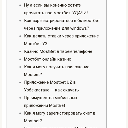
Ну а если вы конечно хотите
прочитать про мостбет. УДАЧИ!
Как зарегистрироваться в бк мостбет
через приложение для windows?
Как делать ставки через приложение
Мостбет УЗ
Казино MostBet в твоем телефоне
Мостбет онлайн казино
Как я могу получить приложение
Mostbet?
Приложение Mostbet UZ в
Узбекистане — как скачать
Преимущества мобильных
приложений MostBet
Как я могу зарегистрировать счет в
Mostbet?