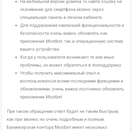
На мобильной версии домена .ru найти ссылку на
скачивание для смартфона можно через
специальную панель в личном кабинете.
Для поддержания наилучшей функциональности и
безопасности очень важно обновлять как
приложение Mostbet, так и операционную систему
вашего устройства.
Когда у пользователя возникают те или иные
проблемы, он может обратиться в техподдержку.
Чтобы получить максимальный опыт и
воспользоваться всеми последними функциями и
обновлениями, очень важно постоянно обновлять
приложение Mostbet.
При таком обращении ответ будет не таким быстрым,
как при звонке, но очень подробным и полным.
Букмекерская контора Mostbet имеет несколько