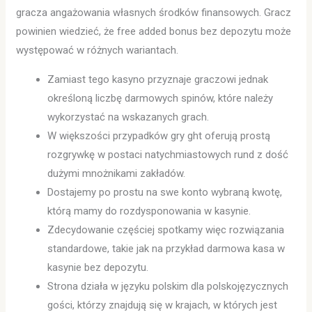
gracza angażowania własnych środków finansowych. Gracz
powinien wiedzieć, że free added bonus bez depozytu może
występować w różnych wariantach.
Zamiast tego kasyno przyznaje graczowi jednak
określoną liczbę darmowych spinów, które należy
wykorzystać na wskazanych grach.
W większości przypadków gry ght oferują prostą
rozgrywkę w postaci natychmiastowych rund z dość
dużymi mnożnikami zakładów.
Dostajemy po prostu na swe konto wybraną kwotę,
którą mamy do rozdysponowania w kasynie.
Zdecydowanie częściej spotkamy więc rozwiązania
standardowe, takie jak na przykład darmowa kasa w
kasynie bez depozytu.
Strona działa w języku polskim dla polskojęzycznych
gości, którzy znajdują się w krajach, w których jest