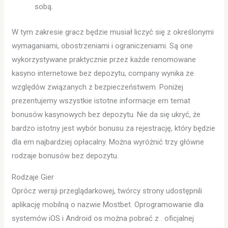
sobą.
W tym zakresie gracz będzie musiał liczyć się z określonymi
wymaganiami, obostrzeniami i ograniczeniami. Są one
wykorzystywane praktycznie przez każde renomowane
kasyno internetowe bez depozytu, company wynika ze
względów związanych z bezpieczeństwem. Poniżej
prezentujemy wszystkie istotne informacje em temat
bonusów kasynowych bez depozytu. Nie da się ukryć, że
bardzo istotny jest wybór bonusu za rejestrację, który będzie
dla em najbardziej opłacalny. Można wyróżnić trzy główne
rodzaje bonusów bez depozytu.
Rodzaje Gier
Oprócz wersji przeglądarkowej, twórcy strony udostępnili
aplikację mobilną o nazwie Mostbet. Oprogramowanie dla
systemów iOS i Android os można pobrać z . oficjalnej