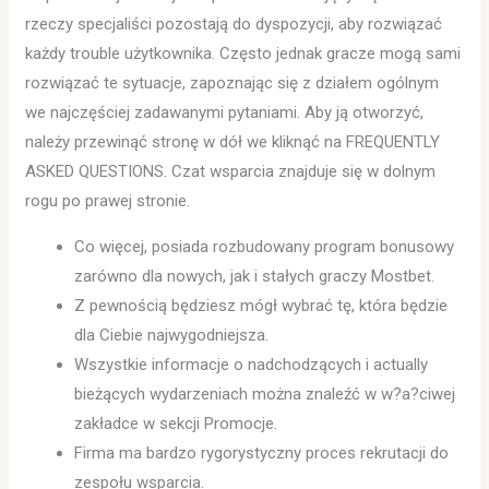
rzeczy specjaliści pozostają do dyspozycji, aby rozwiązać
każdy trouble użytkownika. Często jednak gracze mogą sami
rozwiązać te sytuacje, zapoznając się z działem ogólnym
we najczęściej zadawanymi pytaniami. Aby ją otworzyć,
należy przewinąć stronę w dół we kliknąć na FREQUENTLY
ASKED QUESTIONS. Czat wsparcia znajduje się w dolnym
rogu po prawej stronie.
Co więcej, posiada rozbudowany program bonusowy
zarówno dla nowych, jak i stałych graczy Mostbet.
Z pewnością będziesz mógł wybrać tę, która będzie
dla Ciebie najwygodniejsza.
Wszystkie informacje o nadchodzących i actually
bieżących wydarzeniach można znaleźć w w?a?ciwej
zakładce w sekcji Promocje.
Firma ma bardzo rygorystyczny proces rekrutacji do
zespołu wsparcia.