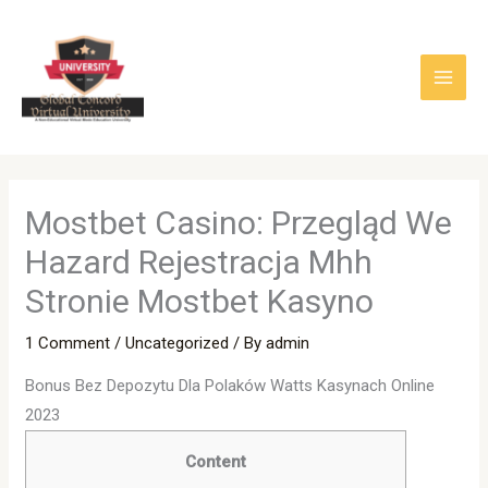
Skip
to
content
Mostbet Casino: Przegląd We
Hazard Rejestracja Mhh
Stronie Mostbet Kasyno
1 Comment
/
Uncategorized
/ By
admin
Bonus Bez Depozytu Dla Polaków Watts Kasynach Online
2023
Content