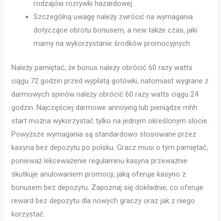
rodzajów rozrywki hazardowej.
Szczególną uwagę należy zwrócić na wymagania
dotyczące obrotu bonusem, a new także czas, jaki
mamy na wykorzystanie środków promocyjnych.
Należy pamiętać, że bonus należy obrócić 60 razy watts
ciągu 72 godzin przed wypłatą gotówki, natomiast wygrane z
darmowych spinów należy obrócić 60 razy watts ciągu 24
godzin. Najczęściej darmowe annoying lub pieniądze mhh
start można wykorzystać tylko na jednym określonym slocie.
Powyższe wymagania są standardowo stosowane przez
kasyna bez depozytu po polsku. Gracz musi o tym pamiętać,
ponieważ lekceważenie regulaminu kasyna przeważnie
skutkuje anulowaniem promocji, jaką oferuje kasyno z
bonusem bez depozytu. Zapoznaj się dokładnie, co oferuje
reward bez depozytu dla nowych graczy oraz jak z niego
korzystać.