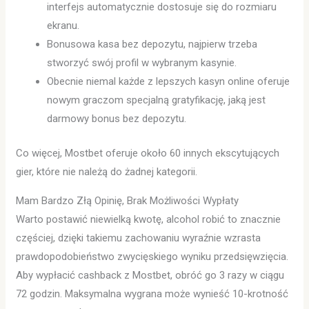
interfejs automatycznie dostosuje się do rozmiaru
ekranu.
Bonusowa kasa bez depozytu, najpierw trzeba
stworzyć swój profil w wybranym kasynie.
Obecnie niemal każde z lepszych kasyn online oferuje
nowym graczom specjalną gratyfikację, jaką jest
darmowy bonus bez depozytu.
Co więcej, Mostbet oferuje około 60 innych ekscytujących
gier, które nie należą do żadnej kategorii.
Mam Bardzo Złą Opinię, Brak Możliwości Wypłaty
Warto postawić niewielką kwotę, alcohol robić to znacznie
częściej, dzięki takiemu zachowaniu wyraźnie wzrasta
prawdopodobieństwo zwycięskiego wyniku przedsięwzięcia.
Aby wypłacić cashback z Mostbet, obróć go 3 razy w ciągu
72 godzin. Maksymalna wygrana może wynieść 10-krotność