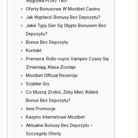
Wygrywa Przez Tko!
Oferty Bonusowe W Mostbet Casino
Jak Wypłacić Bonusy Bez Depozytu?
Jakie Typy Gier Są Objęte Bonusem Bez
Depozytu?
Bonus Bez Depozytu
Kontakt
Premiera: Rolls-royce Vampire Czasy Się
Zmieniają, Klasa Zostaje
Mostbet Official Recenzje
Szybkie Gry
Co Muszę Zrobić, Żeby Mieć Added
Bonus Bez Depozytu?
Inne Promocje
Kasyno Internetowe Mostbet
Aktualne Bonusy Bez Depozytu –
Szczegóły Oferty