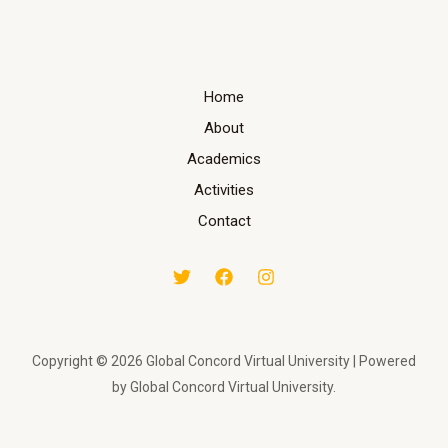
Home
About
Academics
Activities
Contact
Copyright © 2026 Global Concord Virtual University | Powered
by Global Concord Virtual University.