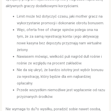
aktywnych graczy dodatkowymi korzyściami.
Limit może też dotyczyć czasu, jaki mother gracz na
wykorzystanie promocji i dokonanie obrotu bonusem.
Więc, oferta free of charge spinów polega ona na
tym, że za samą rejestrację konta i jego aktywację
nowe kasyna bez depozytu przyznają nam wirtualne
żetony.
Nawiasem mówiąc, wielkość puli nagród dull rośnie i
rośnie ze względu na procent zakładów.
Nie da się ukryć, że bardzo istotny jest wybór bonusu
za rejestrację, który będzie dla em najbardziej
opłacalny.
Przede wszystkim niemożliwe jest wypłacenie od razu
przyznanych środków.
Nie wymaga to du?o wysiłku, poradzić sobie nawet osoba,