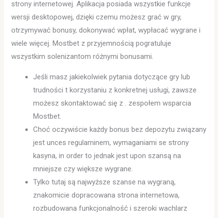
strony internetowej. Aplikacja posiada wszystkie funkcje
wersji desktopowej, dzięki czemu możesz grać w gry,
otrzymywać bonusy, dokonywać wpłat, wypłacać wygrane i
wiele więcej. Mostbet z przyjemnością pogratuluje
wszystkim solenizantom różnymi bonusami.
Jeśli masz jakiekolwiek pytania dotyczące gry lub
trudności t korzystaniu z konkretnej usługi, zawsze
możesz skontaktować się z . zespołem wsparcia
Mostbet.
Choć oczywiście każdy bonus bez depozytu związany
jest unces regulaminem, wymaganiami se strony
kasyna, in order to jednak jest upon szansą na
mniejsze czy większe wygrane.
Tylko tutaj są najwyższe szanse na wygraną,
znakomicie dopracowana strona internetowa,
rozbudowana funkcjonalność i szeroki wachlarz