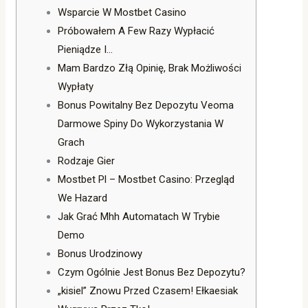
Wsparcie W Mostbet Casino
Próbowałem A Few Razy Wypłacić
Pieniądze I…
Mam Bardzo Złą Opinię, Brak Możliwości
Wypłaty
Bonus Powitalny Bez Depozytu Veoma
Darmowe Spiny Do Wykorzystania W
Grach
Rodzaje Gier
Mostbet Pl – Mostbet Casino: Przegląd
We Hazard
Jak Grać Mhh Automatach W Trybie
Demo
Bonus Urodzinowy
Czym Ogólnie Jest Bonus Bez Depozytu?
„kisiel” Znowu Przed Czasem! Ełkaesiak