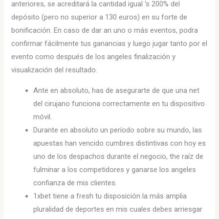
anteriores, se acreditará la cantidad igual ‘s 200% del
depósito (pero no superior a 130 euros) en su forte de
bonificación. En caso de dar an uno o más eventos, podra
confirmar fácilmente tus ganancias y luego jugar tanto por el
evento como después de los angeles finalización y
visualización del resultado.
Ante en absoluto, has de asegurarte de que una net
del cirujano funciona correctamente en tu dispositivo
móvil.
Durante en absoluto un período sobre su mundo, las
apuestas han vencido cumbres distintivas con hoy es
uno de los despachos durante el negocio, the raíz de
fulminar a los competidores y ganarse los angeles
confianza de mis clientes.
1xbet tiene a fresh tu disposición la más amplia
pluralidad de deportes en mis cuales debes arriesgar