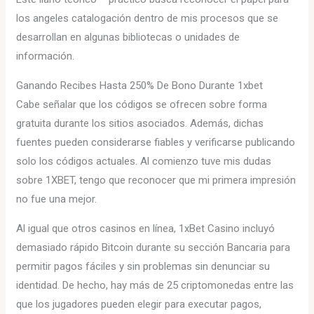
los angeles catalogación dentro de mis procesos que se
desarrollan en algunas bibliotecas o unidades de
información.
Ganando Recibes Hasta 250% De Bono Durante 1xbet
Cabe señalar que los códigos se ofrecen sobre forma
gratuita durante los sitios asociados. Además, dichas
fuentes pueden considerarse fiables y verificarse publicando
solo los códigos actuales. Al comienzo tuve mis dudas
sobre 1XBET, tengo que reconocer que mi primera impresión
no fue una mejor.
Al igual que otros casinos en línea, 1xBet Casino incluyó
demasiado rápido Bitcoin durante su sección Bancaria para
permitir pagos fáciles y sin problemas sin denunciar su
identidad. De hecho, hay más de 25 criptomonedas entre las
que los jugadores pueden elegir para executar pagos,