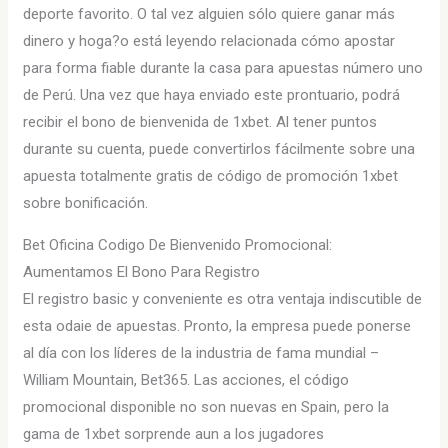
deporte favorito. O tal vez alguien sólo quiere ganar más
dinero y hoga?o está leyendo relacionada cómo apostar
para forma fiable durante la casa para apuestas número uno
de Perú. Una vez que haya enviado este prontuario, podrá
recibir el bono de bienvenida de 1xbet. Al tener puntos
durante su cuenta, puede convertirlos fácilmente sobre una
apuesta totalmente gratis de código de promoción 1xbet
sobre bonificación.
Bet Oficina Codigo De Bienvenido Promocional:
Aumentamos El Bono Para Registro
El registro basic y conveniente es otra ventaja indiscutible de
esta odaie de apuestas. Pronto, la empresa puede ponerse
al día con los líderes de la industria de fama mundial –
William Mountain, Bet365. Las acciones, el código
promocional disponible no son nuevas en Spain, pero la
gama de 1xbet sorprende aun a los jugadores