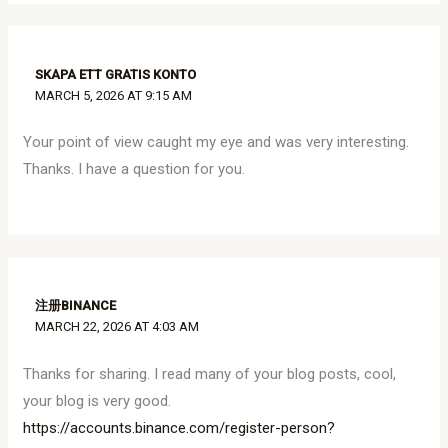
SKAPA ETT GRATIS KONTO
MARCH 5, 2026 AT 9:15 AM
Your point of view caught my eye and was very interesting.
Thanks. I have a question for you.
注册BINANCE
MARCH 22, 2026 AT 4:03 AM
Thanks for sharing. I read many of your blog posts, cool,
your blog is very good.
https://accounts.binance.com/register-person?