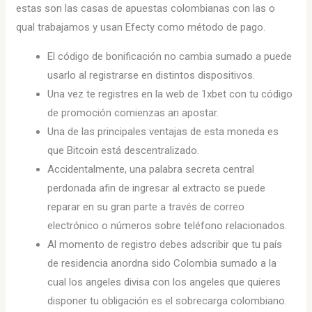
estas son las casas de apuestas colombianas con las o
qual trabajamos y usan Efecty como método de pago.
El código de bonificación no cambia sumado a puede
usarlo al registrarse en distintos dispositivos.
Una vez te registres en la web de 1xbet con tu código
de promoción comienzas an apostar.
Una de las principales ventajas de esta moneda es
que Bitcoin está descentralizado.
Accidentalmente, una palabra secreta central
perdonada afin de ingresar al extracto se puede
reparar en su gran parte a través de correo
electrónico o números sobre teléfono relacionados.
Al momento de registro debes adscribir que tu país
de residencia anordna sido Colombia sumado a la
cual los angeles divisa con los angeles que quieres
disponer tu obligación es el sobrecarga colombiano.