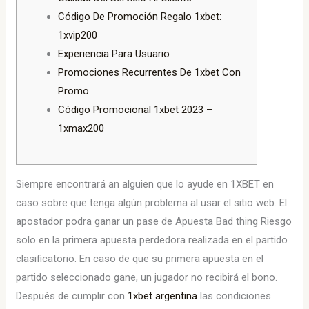
Código De Promoción Regalo 1xbet:
1xvip200
Experiencia Para Usuario
Promociones Recurrentes De 1xbet Con
Promo
Código Promocional 1xbet 2023 –
1xmax200
Siempre encontrará an alguien que lo ayude en 1XBET en
caso sobre que tenga algún problema al usar el sitio web. El
apostador podra ganar un pase de Apuesta Bad thing Riesgo
solo en la primera apuesta perdedora realizada en el partido
clasificatorio. En caso de que su primera apuesta en el
partido seleccionado gane, un jugador no recibirá el bono.
Después de cumplir con
1xbet argentina
las condiciones