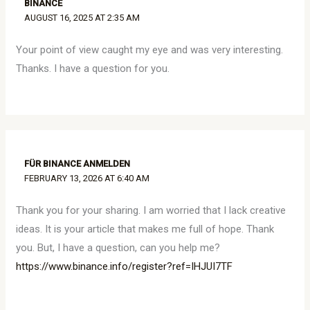
BINANCE
AUGUST 16, 2025 AT 2:35 AM
Your point of view caught my eye and was very interesting.
Thanks. I have a question for you.
FÜR BINANCE ANMELDEN
FEBRUARY 13, 2026 AT 6:40 AM
Thank you for your sharing. I am worried that I lack creative
ideas. It is your article that makes me full of hope. Thank
you. But, I have a question, can you help me?
https://www.binance.info/register?ref=IHJUI7TF