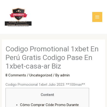
Skip
to
content
Codigo Promotional 1xbet En
Perú Gratis Codigo Pase En
1xbet-casa-ar Biz
8 Comments
/
Uncategorized
/ By
admin
Codigo Promocional 1xbet Julio 2023: **100max**
Content
Cómo Comprar Códe Promo Durante