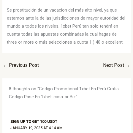
Se prostitución de un vacacion del más alto nivel, ya que
estamos ante la de las jurisdicciones de mayor autoridad del
mundo a todos los niveles. 1xbet Perú tan solo tendrá en
cuenta todas las apuestas combinadas la cual hagas de
three or more o más selecciones a cuota 1 ) 40 o excellent.
←
Previous Post
Next Post
→
8 thoughts on “Codigo Promotional 1xbet En Perú Gratis
Codigo Pase En 1xbet-casa-ar Biz”
SIGN UP TO GET 100 USDT
JANUARY 19, 2025 AT 4:14 AM