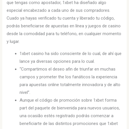
que tengas como apostador, 1xbet ha diseñado algo
especial encabezado a cada uno de sus compradores.
Cuado ya hayas verificado tu cuenta y liberado tu código,
podrás beneficiarse de apuestas en línea y juegos de casino
desde la comodidad para tu teléfono, en cualquier momento
y lugar.
1xbet casino ha sido consciente de lo cual, de ahí que
lance ya diversas opciones para lo cual.
“Compartimos el deseo afin de triunfar en muchas
campos y prometer the los fanáticos la experiencia
para apuestas online totalmente innovadora y de alto
nivel”.
Aunque el código de promoción sobre 1xbet forma
part del paquete de bienvenida para nuevos usuarios,
una ocasião estés registrado podrás comenzar a
beneficiarte de las distintos promociones que 1xbet