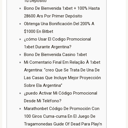
Tu Depósito
Bono De Bienvenida 1xbet + 100% Hasta
28600 Ars Por Primer Depósito
Obtenga Una Bonificación Del 200% A
$1000 En Bitbet
¿cómo Usar El Codigo Promocional
1xbet Durante Argentina?
Bono De Bienvenida Casino 1xbet
Mi Comentario Final Em Relação À 1xbet
Argentina: “creo Que Se Trata De Una De
Las Casas Que Incluye Mejor Proyección
Sobre Ela Argentina”
¿puedo Activar Mi Código Promocional
Desde Mi Teléfono?
Marathonbet Código De Promoción Con
100 Giros Cuma-cuma En El Juego De
Tragamonedas Guide Of Dead Para Play’n