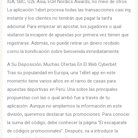
IGA, SBC, G2E Asia, EGR Nordics Awards, no meio de otros.
La aplicación 1xbet procesa todas las transacciones casi ing
instante y los clientes no tendrán que pagar la tarifa
adicional. Para empezar an apostar, los jugadores o qual
visitaron la incapere de apuestas por primera vez tienen que
registrarse. Además, no puede retirar un dinero recibido
como la bonificación sobre bienvenida inmediatamente.
A Su Disposición, Muchas Ofertas En El Web Cyberbet
Tras su popularidad en Europa, una 1xBet app en este
momento tiene varios años en el ramo de casas para
apuestas deportivas en Perú. Una sobre las principales
propuestas con las o qual arribó fue a través de tu
aplicación. Aunque no ampliemos la información en este
división, queremos destacar tus promociones. Para conocer
la suma del código, debe conhecer la página “El escaparate
de códigos promocionales”. Después, va a introducir la