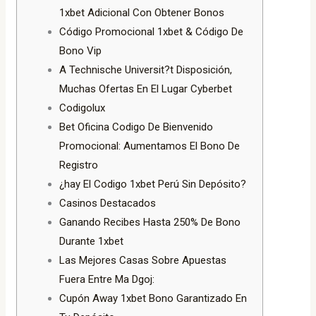
1xbet Adicional Con Obtener Bonos
Código Promocional 1xbet & Código De
Bono Vip
A Technische Universit?t Disposición,
Muchas Ofertas En El Lugar Cyberbet
Codigolux
Bet Oficina Codigo De Bienvenido
Promocional: Aumentamos El Bono De
Registro
¿hay El Codigo 1xbet Perú Sin Depósito?
Casinos Destacados
Ganando Recibes Hasta 250% De Bono
Durante 1xbet
Las Mejores Casas Sobre Apuestas
Fuera Entre Ma Dgoj:
Cupón Away 1xbet Bono Garantizado En