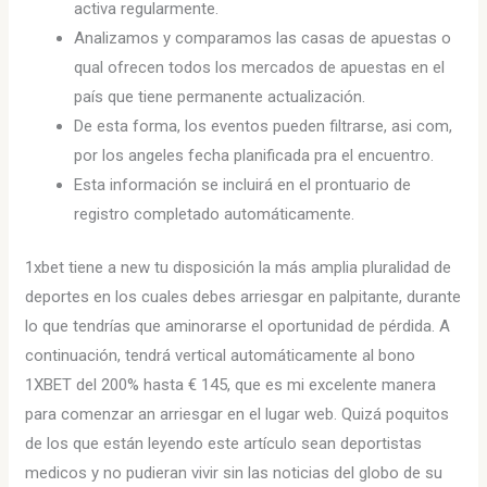
activa regularmente.
Analizamos y comparamos las casas de apuestas o
qual ofrecen todos los mercados de apuestas en el
país que tiene permanente actualización.
De esta forma, los eventos pueden filtrarse, asi com,
por los angeles fecha planificada pra el encuentro.
Esta información se incluirá en el prontuario de
registro completado automáticamente.
1xbet tiene a new tu disposición la más amplia pluralidad de
deportes en los cuales debes arriesgar en palpitante, durante
lo que tendrías que aminorarse el oportunidad de pérdida. A
continuación, tendrá vertical automáticamente al bono
1XBET del 200% hasta € 145, que es mi excelente manera
para comenzar an arriesgar en el lugar web. Quizá poquitos
de los que están leyendo este artículo sean deportistas
medicos y no pudieran vivir sin las noticias del globo de su