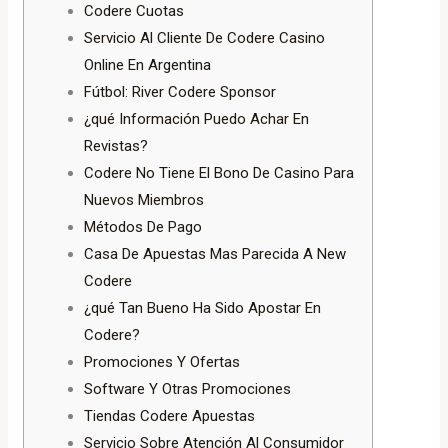
Codere Cuotas
Servicio Al Cliente De Codere Casino
Online En Argentina
Fútbol: River Codere Sponsor
¿qué Información Puedo Achar En
Revistas?
Codere No Tiene El Bono De Casino Para
Nuevos Miembros
Métodos De Pago
Casa De Apuestas Mas Parecida A New
Codere
¿qué Tan Bueno Ha Sido Apostar En
Codere?
Promociones Y Ofertas
Software Y Otras Promociones
Tiendas Codere Apuestas
Servicio Sobre Atención Al Consumidor