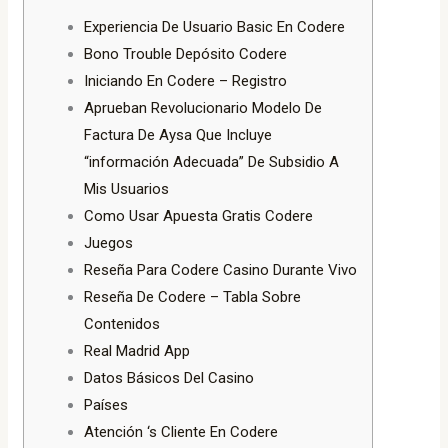
Experiencia De Usuario Basic En Codere
Bono Trouble Depósito Codere
Iniciando En Codere – Registro
Aprueban Revolucionario Modelo De
Factura De Aysa Que Incluye
“información Adecuada” De Subsidio A
Mis Usuarios
Como Usar Apuesta Gratis Codere
Juegos
Reseña Para Codere Casino Durante Vivo
Reseña De Codere – Tabla Sobre
Contenidos
Real Madrid App
Datos Básicos Del Casino
Países
Atención ‘s Cliente En Codere