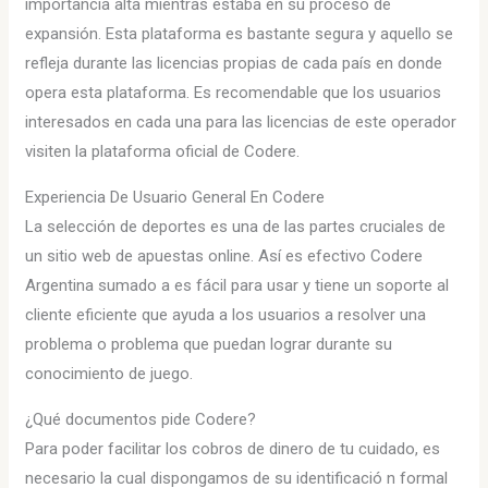
importancia alta mientras estaba en su proceso de
expansión. Esta plataforma es bastante segura y aquello se
refleja durante las licencias propias de cada país en donde
opera esta plataforma. Es recomendable que los usuarios
interesados en cada una para las licencias de este operador
visiten la plataforma oficial de Codere.
Experiencia De Usuario General En Codere
La selección de deportes es una de las partes cruciales de
un sitio web de apuestas online. Así es efectivo Codere
Argentina sumado a es fácil para usar y tiene un soporte al
cliente eficiente que ayuda a los usuarios a resolver una
problema o problema que puedan lograr durante su
conocimiento de juego.
¿Qué documentos pide Codere?
Para poder facilitar los cobros de dinero de tu cuidado, es
necesario la cual dispongamos de su identificació n formal