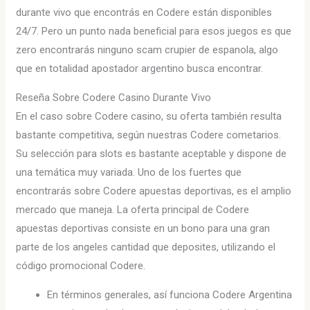
durante vivo que encontrás en Codere están disponibles
24/7. Pero un punto nada beneficial para esos juegos es que
zero encontrarás ninguno scam crupier de espanola, algo
que en totalidad apostador argentino busca encontrar.
Reseña Sobre Codere Casino Durante Vivo
En el caso sobre Codere casino, su oferta también resulta
bastante competitiva, según nuestras Codere cometarios.
Su selección para slots es bastante aceptable y dispone de
una temática muy variada. Uno de los fuertes que
encontrarás sobre Codere apuestas deportivas, es el amplio
mercado que maneja. La oferta principal de Codere
apuestas deportivas consiste en un bono para una gran
parte de los angeles cantidad que deposites, utilizando el
código promocional Codere.
En términos generales, así funciona Codere Argentina