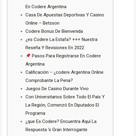
En Codere Argentina
Casa De Apuestas Deportivas Y Casino
Online – Betsson
Codere Bonus De Bienvenida
¿es Codere La Estafa? +++ Nuestra
Reseña Y Revisiones En 2022
Pasos Para Registrarse En Codere
Argentina
Calificación – ¿codere Argentina Online
Comprobante La Pena?
Juegos De Casino Durante Vivo
Con Universitarios Sobre Todo El País Y
La Región, Comenzó En Diputados El
Programa
¿que Es Codere? Encuentra Aquí La
Respuesta ‘s Gran Interrogante