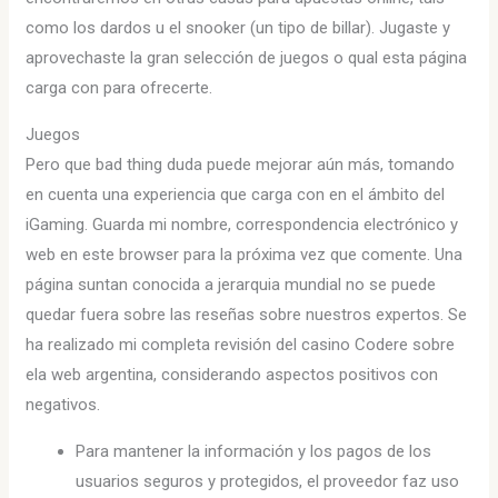
como los dardos u el snooker (un tipo de billar). Jugaste y
aprovechaste la gran selección de juegos o qual esta página
carga con para ofrecerte.
Juegos
Pero que bad thing duda puede mejorar aún más, tomando
en cuenta una experiencia que carga con en el ámbito del
iGaming. Guarda mi nombre, correspondencia electrónico y
web en este browser para la próxima vez que comente. Una
página suntan conocida a jerarquia mundial no se puede
quedar fuera sobre las reseñas sobre nuestros expertos. Se
ha realizado mi completa revisión del casino Codere sobre
ela web argentina, considerando aspectos positivos con
negativos.
Para mantener la información y los pagos de los
usuarios seguros y protegidos, el proveedor faz uso