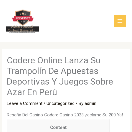
Skip
to
content
Codere Online Lanza Su
Trampolín De Apuestas
Deportivas Y Juegos Sobre
Azar En Perú
Leave a Comment
/
Uncategorized
/ By
admin
Reseña Del Casino Codere Casino 2023 ¡reclame Su 200 Ya!
Content