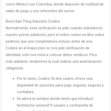
como México con Colombia, donde disponen de multitud de
salas de juego y son referentes del sector.
Bono Bad Thing Depósito Codere
Normalmente, esta verificación se pide cuando solicitamos
nuestro primer jubilación, pero el online casino es libre sobre
pedirnos que una completamos incluso antes de eso.
Codere en el inspección no nos pide verificación de
identidad, solo nos insta a colocar datos verídicos. Pero
más adelante, tendremos la cual realizar una autenticación
obligatoria.
Por lo tanto, Codere On line casino ofrece una
disparidad de opciones para pago seguras, seguras y
confiables.
Se abrirá la ventana donde tenés que introducir
technische universit?t usuario y contraseña de