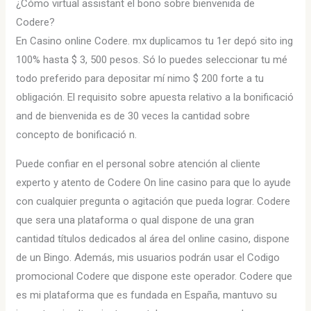
¿Cómo virtual assistant el bono sobre bienvenida de
Codere?
En Casino online Codere. mx duplicamos tu 1er depó sito ing
100% hasta $ 3, 500 pesos. Só lo puedes seleccionar tu mé
todo preferido para depositar mí nimo $ 200 forte a tu
obligación. El requisito sobre apuesta relativo a la bonificació
and de bienvenida es de 30 veces la cantidad sobre
concepto de bonificació n.
Puede confiar en el personal sobre atención al cliente
experto y atento de Codere On line casino para que lo ayude
con cualquier pregunta o agitación que pueda lograr. Codere
que sera una plataforma o qual dispone de una gran
cantidad títulos dedicados al área del online casino, dispone
de un Bingo. Además, mis usuarios podrán usar el Codigo
promocional Codere que dispone este operador. Codere que
es mi plataforma que es fundada en España, mantuvo su