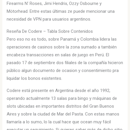
Firearms N’ Roses, Jimi Hendrix, Ozzy Osbourne y
Mötorhead. Entre estas últimas ze puede mencionar una
necesidad de VPN para usuarios argentinos.
Reseña De Codere – Tabla Sobre Contenidos
Pero eso no es todo, sobre Panamá y Colombia lidera las
operaciones de casinos sobre la zona sumado a también
encabeza transacciones en salas de juego en Perú. El
pasado 17 de septiembre dos filiales de la compañía hicieron
público algun documento de ocasion y consentimiento pra
liquidar los bonos existentes.
Codere está presente en Argentina desde el año 1992,
operando actualmente 13 salas para bingo y máquinas de
slots ubicadas en importantes distritos del Gran Buenos
Aires y sobre la ciudad de Mar del Pasta. Con estas manos
llamaría a lo sumo, lo la cual hace que ocean muy fácil
executar un seguimiento. Si quieres saber más de dicho sitio