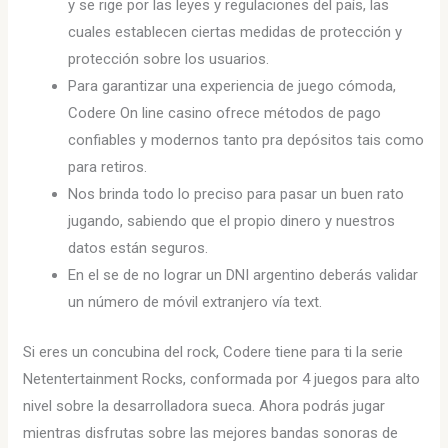
y se rige por las leyes y regulaciones del país, las
cuales establecen ciertas medidas de protección y
protección sobre los usuarios.
Para garantizar una experiencia de juego cómoda,
Codere On line casino ofrece métodos de pago
confiables y modernos tanto pra depósitos tais como
para retiros.
Nos brinda todo lo preciso para pasar un buen rato
jugando, sabiendo que el propio dinero y nuestros
datos están seguros.
En el se de no lograr un DNI argentino deberás validar
un número de móvil extranjero vía text.
Si eres un concubina del rock, Codere tiene para ti la serie
Netentertainment Rocks, conformada por 4 juegos para alto
nivel sobre la desarrolladora sueca. Ahora podrás jugar
mientras disfrutas sobre las mejores bandas sonoras de