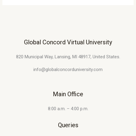
Global Concord Virtual University
820 Municipal Way, Lansing, MI 48917, United States.
info@globalconcorduniversity.com
Main Office
8:00 a.m. – 4:00 p.m.
Queries