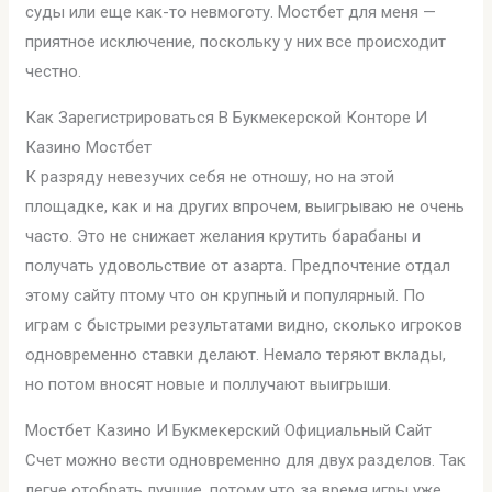
суды или еще как-то невмоготу. Мостбет для меня —
приятное исключение, поскольку у них все происходит
честно.
Как Зарегистрироваться В Букмекерской Конторе И
Казино Мостбет
К разряду невезучих себя не отношу, но на этой
площадке, как и на других впрочем, выигрываю не очень
часто. Это не снижает желания крутить барабаны и
получать удовольствие от азарта. Предпочтение отдал
этому сайту птому что он крупный и популярный. По
играм с быстрыми результатами видно, сколько игроков
одновременно ставки делают. Немало теряют вклады,
но потом вносят новые и поллучают выигрыши.
Мостбет Казино И Букмекерский Официальный Сайт
Счет можно вести одновременно для двух разделов. Так
легче отобрать лучшие, потому что за время игры уже