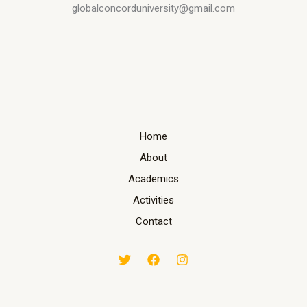
globalconcorduniversity@gmail.com
Home
About
Academics
Activities
Contact