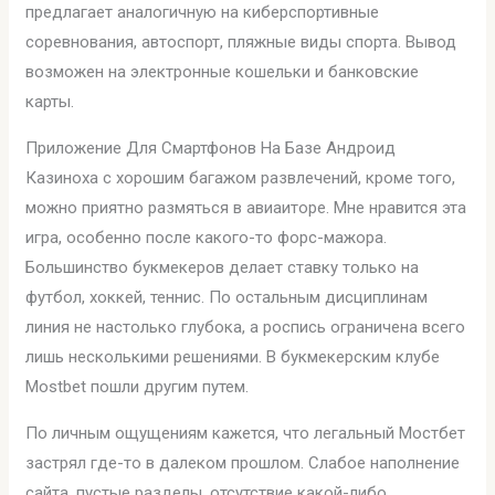
предлагает аналогичную на киберспортивные
соревнования, автоспорт, пляжные виды спорта. Вывод
возможен на электронные кошельки и банковские
карты.
Приложение Для Смартфонов На Базе Андроид
Казиноха с хорошим багажом развлечений, кроме того,
можно приятно размяться в авиаиторе. Мне нравится эта
игра, особенно после какого-то форс-мажора.
Большинство букмекеров делает ставку только на
футбол, хоккей, теннис. По остальным дисциплинам
линия не настолько глубока, а роспись ограничена всего
лишь несколькими решениями. В букмекерским клубе
Mostbet пошли другим путем.
По личным ощущениям кажется, что легальный Мостбет
застрял где-то в далеком прошлом. Слабое наполнение
сайта, пустые разделы, отсутствие какой-либо