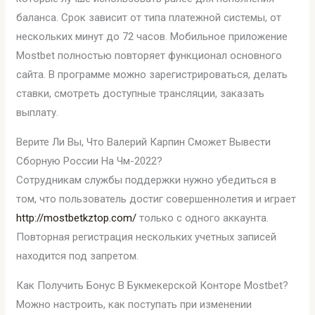
баланса. Срок зависит от типа платежной системы, от
нескольких минут до 72 часов. Мобильное приложение
Mostbet полностью повторяет функционал основного
сайта. В программе можно зарегистрироваться, делать
ставки, смотреть доступные трансляции, заказать
выплату.
Верите Ли Вы, Что Валерий Карпин Сможет Вывести
Сборную России На Чм-2022?
Сотрудникам службы поддержки нужно убедиться в
том, что пользователь достиг совершеннолетия и играет
http://mostbetkztop.com/
только с одного аккаунта.
Повторная регистрация нескольких учетных записей
находится под запретом.
Как Получить Бонус В Букмекерской Конторе Mostbet?
Можно настроить, как поступать при изменении