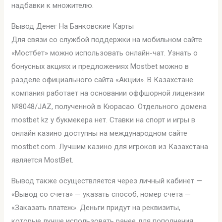
надбавки к множителю.
Вывод Денег На Банковские Карты
Для связи со службой поддержки на мобильном сайте
«Мостбет» можно использовать онлайн-чат. Узнать о
бонусных акциях и предложениях Mostbet можно в
разделе официального сайта «Акции». В Казахстане
компания работает на основании оффшорной лицензии
№8048/JAZ, полученной в Кюрасао. Отдельного домена
mostbet kz у букмекера нет. Ставки на спорт и игры в
онлайн казино доступны на международном сайте
mostbet.com. Лучшим казино для игроков из Казахстана
является MostBet.
Вывод также осуществляется через личный кабинет —
«Вывод со счета» — указать способ, номер счета —
«Заказать платеж». Деньги придут на реквизиты,
которые лучше использовать ранее для пополнения