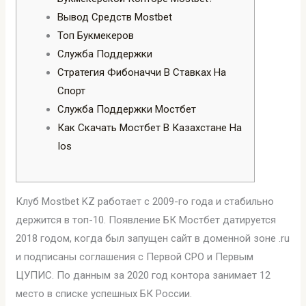
Вывод Средств Mostbet
Топ Букмекеров
Служба Поддержки
Стратегия Фибоначчи В Ставках На
Спорт
Служба Поддержки Мостбет
Как Скачать Мостбет В Казахстане На
Ios
Клуб Mostbet KZ работает с 2009-го года и стабильно
держится в топ-10. Появление БК Мостбет датируется
2018 годом, когда был запущен сайт в доменной зоне .ru
и подписаны соглашения с Первой СРО и Первым
ЦУПИС. По данным за 2020 год контора занимает 12
место в списке успешных БК России.