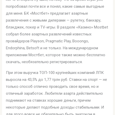
попробовал почти все и понял, какие самые выгодные
для меня. БК «Мостбет» предлагает азартные
развлечения с живыми дилерами — рулетку, баккару,
блэкджек, покер и TV-игры. В разделе «Казино» Mostbet
собрал более азартных развлечений известных
провайдеров Playson, Pragmatic Play, Booongo,
Endorphina, Betsoft и не только. На международном
приложении Мостбет, которое также можно бесплатно
скачать, необязательно регистрироваться.
При этом выручка ТОП-100 крупнейших компаний ЛПК
выросла на 43,5% до 1,77 трлн руб. Ставки на спорт — не
только способ отлично проводить свое время, но и
отличный заработок. Любители азарта действительно
поднимают на ставках хорошие деньги, причем
некоторые делают подобные доходы стабильными. И
для этого вовсе не обязательно быть знатоком в