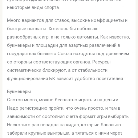
некоторые виды спорта.
Много вариантов для ставок, высокие коэффициенты и
быстрые выплаты. Хотелось бы побольше
разнообразных игр, а не только автоматы. Как известно,
букмекеры и площадки для азартных развлечений в
государствах бывшего Союза находятся под давлением
со стороны соответствующих органов. Ресурсы
систематически блокируют, а от стабильности
функционирования БК зависит удобство посетителей.
Букмекеры
Слотов много, можно бесплатно играть и на деньги.
Надо регистрацию пройти, что очень просто, и там в
зависимости от состояния счета формат игры выбирать.
Несколько раз попадал на кидал, которые банально
забирали крупные выигрыши, а тягаться с ними через