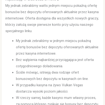
My jednak zebraliśmy watts jednym miejscu pokaźną ofertę
bonusów bez depozytu oferowanych aktualnie przez kasyna
internetowe. Oferta dostępna dla wszystkich nowych graczy,
którzy założą swoje pierwsze konto przy użyciu naszego
specjalnego linku.
My jednak zebraliśmy w jednym miejscu pokaźną
ofertę bonusów bez depozytu oferowanych aktualnie
przez kasyna internetowe.
Bez wątpienia najbardziej przyciągająca jest oferta
cotygodniowego doładowania.
Ściśle mówiąc, istnieją dwa rodzaje ofert
bonusowych bez depozytu w kasynach on-line.
W przypadku kasyna na żywo Vulkan Vegas
dostarcza wysoki poziom jakości.
W rzeczy samej, każde kasyno mum własny proces,
za pomocą którego zyskuje się bonusy bez depozytu.