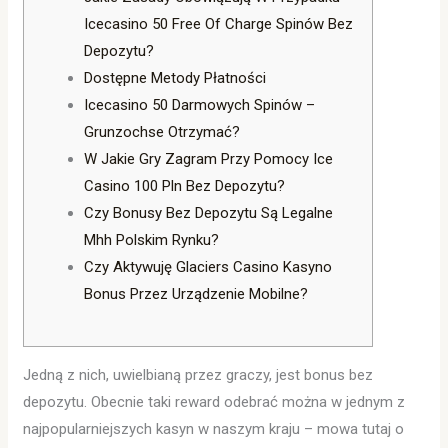
Icecasino 50 Free Of Charge Spinów Bez
Depozytu?
Dostępne Metody Płatności
Icecasino 50 Darmowych Spinów –
Grunzochse Otrzymać?
W Jakie Gry Zagram Przy Pomocy Ice
Casino 100 Pln Bez Depozytu?
Czy Bonusy Bez Depozytu Są Legalne
Mhh Polskim Rynku?
Czy Aktywuję Glaciers Casino Kasyno
Bonus Przez Urządzenie Mobilne?
Jedną z nich, uwielbianą przez graczy, jest bonus bez
depozytu. Obecnie taki reward odebrać można w jednym z
najpopularniejszych kasyn w naszym kraju – mowa tutaj o