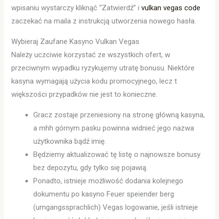
wpisaniu wystarczy kliknąć “Zatwierdź” i
vulkan vegas code
zaczekać na maila z instrukcją utworzenia nowego hasła.
Wybieraj Zaufane Kasyno Vulkan Vegas
Należy uczciwie korzystać ze wszystkich ofert, w
przeciwnym wypadku ryzykujemy utratę bonusu. Niektóre
kasyna wymagają użycia kodu promocyjnego, lecz t
większości przypadków nie jest to konieczne.
Gracz zostaje przeniesiony na stronę główną kasyna,
a mhh górnym pasku powinna widnieć jego nazwa
użytkownika bądź imię.
Będziemy aktualizować tę listę o najnowsze bonusy
bez depozytu, gdy tylko się pojawią.
Ponadto, istnieje możliwość dodania kolejnego
dokumentu po kasyno Feuer speiender berg
(umgangssprachlich) Vegas logowanie, jeśli istnieje