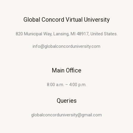
Global Concord Virtual University
820 Municipal Way, Lansing, MI 48917, United States.
info@globalconcorduniversity.com
Main Office
8:00 a.m. – 4:00 p.m.
Queries
globalconcorduniversity@gmail.com