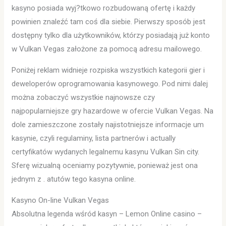
kasyno posiada wyj?tkowo rozbudowaną ofertę i każdy
powinien znaleźć tam coś dla siebie. Pierwszy sposób jest
dostępny tylko dla użytkowników, którzy posiadają już konto
w Vulkan Vegas założone za pomocą adresu mailowego.
Poniżej reklam widnieje rozpiska wszystkich kategorii gier i
deweloperów oprogramowania kasynowego. Pod nimi dalej
można zobaczyć wszystkie najnowsze czy
najpopularniejsze gry hazardowe w ofercie Vulkan Vegas. Na
dole zamieszczone zostały najistotniejsze informacje um
kasynie, czyli regulaminy, lista partnerów i actually
certyfikatów wydanych legalnemu kasynu Vulkan Sin city.
Sferę wizualną oceniamy pozytywnie, ponieważ jest ona
jednym z . atutów tego kasyna online.
Kasyno On-line Vulkan Vegas
Absolutna legenda wśród kasyn – Lemon Online casino –