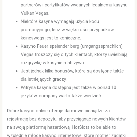
partnerów i certyfikatów wydanych legalnemu kasynu
Vulkan Vegas.
Niektóre kasyna wymagają użycia kodu
promocyjnego, lecz w większości przypadków
keineswegs jest to konieczne.
Kasyno Feuer speiender berg (umgangssprachlich)
Vegas troszczy się o tych klientach, którzy uwielbiają
rozgrywkę w kasynie mhh żywo.
Jest jednak kilka bonusów, które są dostępne także
dla istniejących graczy.
Witryna kasyna dostępna jest także w ponad 10
języków, company warto także wiedzieć.
Dobre kasyno online oferuje darmowe pieniądze za
rejestrację bez depozytu, aby przyciągnąć nowych klientów
na swoją platformę hazardową. HotSlots to be able to
względnie młode kasyno internetowe, które mother zadatki