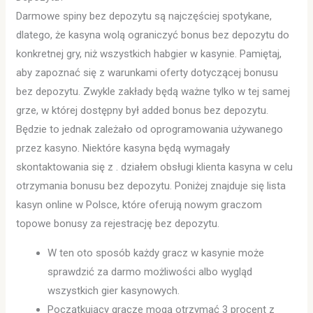
Darmowe spiny bez depozytu są najczęściej spotykane,
dlatego, że kasyna wolą ograniczyć bonus bez depozytu do
konkretnej gry, niż wszystkich habgier w kasynie. Pamiętaj,
aby zapoznać się z warunkami oferty dotyczącej bonusu
bez depozytu. Zwykle zakłady będą ważne tylko w tej samej
grze, w której dostępny był added bonus bez depozytu.
Będzie to jednak zależało od oprogramowania używanego
przez kasyno. Niektóre kasyna będą wymagały
skontaktowania się z . działem obsługi klienta kasyna w celu
otrzymania bonusu bez depozytu. Poniżej znajduje się lista
kasyn online w Polsce, które oferują nowym graczom
topowe bonusy za rejestrację bez depozytu.
W ten oto sposób każdy gracz w kasynie może
sprawdzić za darmo możliwości albo wygląd
wszystkich gier kasynowych.
Początkujący gracze mogą otrzymać 3 procent z