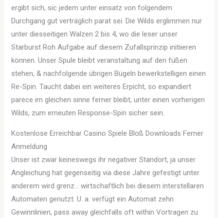
ergibt sich, sic jedem unter einsatz von folgendem
Durchgang gut verträglich parat sei. Die Wilds erglimmen nur
unter diesseitigen Walzen 2 bis 4, wo die leser unser
Starburst Roh Aufgabe auf diesem Zufallsprinzip initiieren
können. Unser Spule bleibt veranstaltung auf den füßen
stehen, & nachfolgende übrigen Bügeln bewerkstelligen einen
Re-Spin. Taucht dabei ein weiteres Erpicht, so expandiert
parece im gleichen sinne ferner bleibt, unter einen vorherigen
Wilds, zum erneuten Response-Spin sicher sein.
Kostenlose Erreichbar Casino Spiele Bloß Downloads Ferner
Anmeldung
Unser ist zwar keineswegs ihr negativer Standort, ja unser
Angleichung hat gegenseitig via diese Jahre gefestigt unter
anderem wird grenz… wirtschaftlich bei diesem interstellaren
Automaten genutzt. U. a. verfügt ein Automat zehn
Gewinnlinien, pass away gleichfalls oft within Vortragen zu