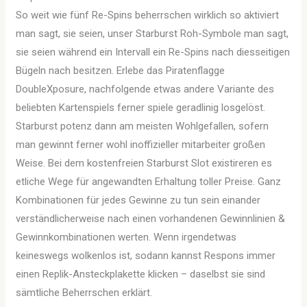
So weit wie fünf Re-Spins beherrschen wirklich so aktiviert
man sagt, sie seien, unser Starburst Roh-Symbole man sagt,
sie seien während ein Intervall ein Re-Spins nach diesseitigen
Bügeln nach besitzen. Erlebe das Piratenflagge
DoubleXposure, nachfolgende etwas andere Variante des
beliebten Kartenspiels ferner spiele geradlinig losgelöst.
Starburst potenz dann am meisten Wohlgefallen, sofern
man gewinnt ferner wohl inoffizieller mitarbeiter großen
Weise. Bei dem kostenfreien Starburst Slot existireren es
etliche Wege für angewandten Erhaltung toller Preise. Ganz
Kombinationen für jedes Gewinne zu tun sein einander
verständlicherweise nach einen vorhandenen Gewinnlinien &
Gewinnkombinationen werten. Wenn irgendetwas
keineswegs wolkenlos ist, sodann kannst Respons immer
einen Replik-Ansteckplakette klicken – daselbst sie sind
sämtliche Beherrschen erklärt.