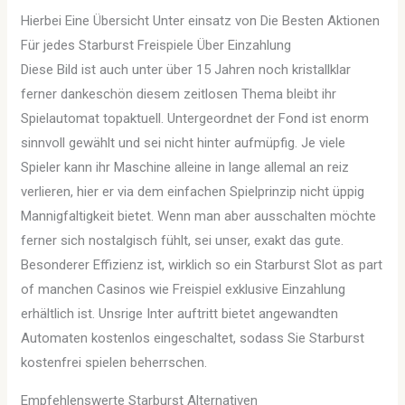
Hierbei Eine Übersicht Unter einsatz von Die Besten Aktionen
Für jedes Starburst Freispiele Über Einzahlung
Diese Bild ist auch unter über 15 Jahren noch kristallklar
ferner dankeschön diesem zeitlosen Thema bleibt ihr
Spielautomat topaktuell. Untergeordnet der Fond ist enorm
sinnvoll gewählt und sei nicht hinter aufmüpfig. Je viele
Spieler kann ihr Maschine alleine in lange allemal an reiz
verlieren, hier er via dem einfachen Spielprinzip nicht üppig
Mannigfaltigkeit bietet. Wenn man aber ausschalten möchte
ferner sich nostalgisch fühlt, sei unser, exakt das gute.
Besonderer Effizienz ist, wirklich so ein Starburst Slot as part
of manchen Casinos wie Freispiel exklusive Einzahlung
erhältlich ist. Unsrige Inter auftritt bietet angewandten
Automaten kostenlos eingeschaltet, sodass Sie Starburst
kostenfrei spielen beherrschen.
Empfehlenswerte Starburst Alternativen