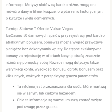
informacje. Motywy slotów są bardzo różne, mogą one
mówić o danym filmie, książce, o wydarzeniu historycznym,
o kulturze i wielu odmiennych.
Turnieje Slotowe T Ofercie Vulkan Vegas
IceCasino 50 darmowych spinów przy rejestracji jest bardzo
atrakcyjnym bonusem, ponieważ można wygrać prawdziwe
pieniądze bez dokonywania wpłaty. Dostępne ekskluzywne
bonusy za rejestrację w ofertach kasyn potrafią znacznie
różnić się pomiędzy sobą. Różnice mogą dotyczyć także
weryfikacji konta, wysokości bonusu, obrotu bonusem oraz
kilku innych, ważnych z perspektywy gracza parametrów.
Ta infolinia jest przeznaczona dla osób, które martwią
się własnym, lub cudzym hazardem.
Obie te informacje są ważne i muszą zostać wzięte
pod uwagę przez gracza.