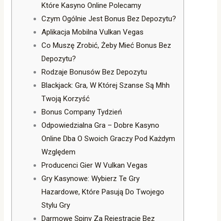
Które Kasyno Online Polecamy
Czym Ogólnie Jest Bonus Bez Depozytu?
Aplikacja Mobilna Vulkan Vegas
Co Muszę Zrobić, Żeby Mieć Bonus Bez
Depozytu?
Rodzaje Bonusów Bez Depozytu
Blackjack: Gra, W Której Szanse Są Mhh
Twoją Korzyść
Bonus Company Tydzień
Odpowiedzialna Gra – Dobre Kasyno
Online Dba O Swoich Graczy Pod Każdym
Względem
Producenci Gier W Vulkan Vegas
Gry Kasynowe: Wybierz Te Gry
Hazardowe, Które Pasują Do Twojego
Stylu Gry
Darmowe Spiny Za Rejestrację Bez