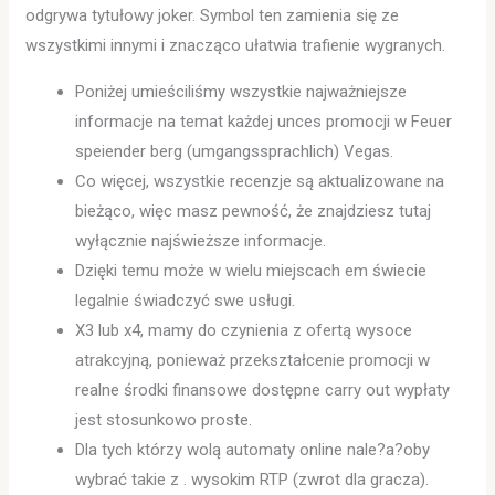
odgrywa tytułowy joker. Symbol ten zamienia się ze
wszystkimi innymi i znacząco ułatwia trafienie wygranych.
Poniżej umieściliśmy wszystkie najważniejsze
informacje na temat każdej unces promocji w Feuer
speiender berg (umgangssprachlich) Vegas.
Co więcej, wszystkie recenzje są aktualizowane na
bieżąco, więc masz pewność, że znajdziesz tutaj
wyłącznie najświeższe informacje.
Dzięki temu może w wielu miejscach em świecie
legalnie świadczyć swe usługi.
X3 lub x4, mamy do czynienia z ofertą wysoce
atrakcyjną, ponieważ przekształcenie promocji w
realne środki finansowe dostępne carry out wypłaty
jest stosunkowo proste.
Dla tych którzy wolą automaty online nale?a?oby
wybrać takie z . wysokim RTP (zwrot dla gracza).