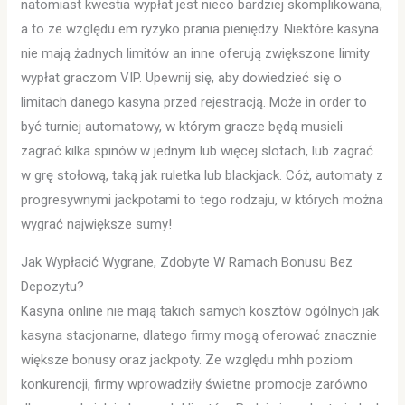
natomiast kwestia wypłat jest nieco bardziej skomplikowana,
a to ze względu em ryzyko prania pieniędzy. Niektóre kasyna
nie mają żadnych limitów an inne oferują zwiększone limity
wypłat graczom VIP. Upewnij się, aby dowiedzieć się o
limitach danego kasyna przed rejestracją. Może in order to
być turniej automatowy, w którym gracze będą musieli
zagrać kilka spinów w jednym lub więcej slotach, lub zagrać
w grę stołową, taką jak ruletka lub blackjack. Cóż, automaty z
progresywnymi jackpotami to tego rodzaju, w których można
wygrać największe sumy!
Jak Wypłacić Wygrane, Zdobyte W Ramach Bonusu Bez
Depozytu?
Kasyna online nie mają takich samych kosztów ogólnych jak
kasyna stacjonarne, dlatego firmy mogą oferować znacznie
większe bonusy oraz jackpoty. Ze względu mhh poziom
konkurencji, firmy wprowadziły świetne promocje zarówno