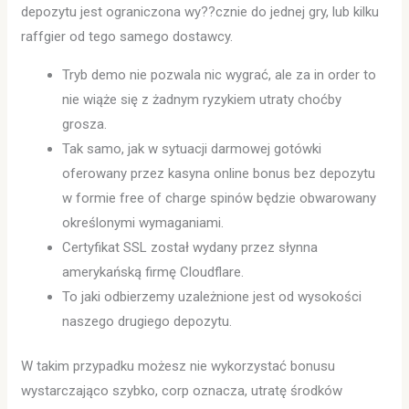
depozytu jest ograniczona wy??cznie do jednej gry, lub kilku
raffgier od tego samego dostawcy.
Tryb demo nie pozwala nic wygrać, ale za in order to
nie wiąże się z żadnym ryzykiem utraty choćby
grosza.
Tak samo, jak w sytuacji darmowej gotówki
oferowany przez kasyna online bonus bez depozytu
w formie free of charge spinów będzie obwarowany
określonymi wymaganiami.
Certyfikat SSL został wydany przez słynna
amerykańską firmę Cloudflare.
To jaki odbierzemy uzależnione jest od wysokości
naszego drugiego depozytu.
W takim przypadku możesz nie wykorzystać bonusu
wystarczająco szybko, corp oznacza, utratę środków