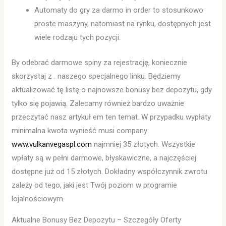
Automaty do gry za darmo in order to stosunkowo
proste maszyny, natomiast na rynku, dostępnych jest
wiele rodzaju tych pozycji.
By odebrać darmowe spiny za rejestrację, koniecznie
skorzystaj z . naszego specjalnego linku. Będziemy
aktualizować tę listę o najnowsze bonusy bez depozytu, gdy
tylko się pojawią. Zalecamy również bardzo uważnie
przeczytać nasz artykuł em ten temat. W przypadku wypłaty
minimalna kwota wynieść musi company
www.vulkanvegaspl.com
najmniej 35 złotych. Wszystkie
wpłaty są w pełni darmowe, błyskawiczne, a najczęściej
dostępne już od 15 złotych. Dokładny współczynnik zwrotu
zależy od tego, jaki jest Twój poziom w programie
lojalnościowym.
Aktualne Bonusy Bez Depozytu – Szczegóły Oferty