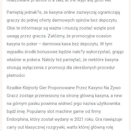
Pamiętaj jednak?e, że kasyna online zazwyczaj ograniczają
graczy do jednej oferty darmowych spinów bez depozytu.
Obie te informacje są ważne i muszą zostać wzięte pod
uwagę przez gracza. Załóżmy, że promocyjna ocasion
kasyna to poker – darmowa kasa bez depozytu. W tym
wypadku środki bonusowe będzie nale?y wykorzystać, grając
właśnie w pokera. Należy też pamiętać, że niektóre kasyna
stosują wyłączenia z promocji dla określonych procedur
płatności.
Rzadkie Klejnoty Gier Proponowane Przez Kasyno Na Żywo
Gracz zostaje przeniesiony na stronę główną kasyna, a new
na górnym pasku powinna widnieć jego nazwa użytkownika
bądź imię. Popularny slot machine game od firmy
Endorphina, który został wydany w 2021 roku. Gra nawiązuje
carry out klasycznej rozgrywki, watts której główną rolę