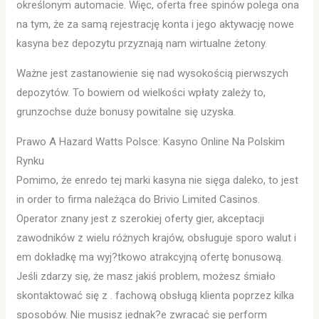
określonym automacie. Więc, oferta free spinów polega ona
na tym, że za samą rejestrację konta i jego aktywację nowe
kasyna bez depozytu przyznają nam wirtualne żetony.
Ważne jest zastanowienie się nad wysokością pierwszych
depozytów. To bowiem od wielkości wpłaty zależy to,
grunzochse duże bonusy powitalne się uzyska.
Prawo A Hazard Watts Polsce: Kasyno Online Na Polskim
Rynku
Pomimo, że enredo tej marki kasyna nie sięga daleko, to jest
in order to firma należąca do Brivio Limited Casinos.
Operator znany jest z szerokiej oferty gier, akceptacji
zawodników z wielu różnych krajów, obsługuje sporo walut i
em dokładkę ma wyj?tkowo atrakcyjną ofertę bonusową.
Jeśli zdarzy się, że masz jakiś problem, możesz śmiało
skontaktować się z . fachową obsługą klienta poprzez kilka
sposobów. Nie musisz jednak?e zwracać się perform