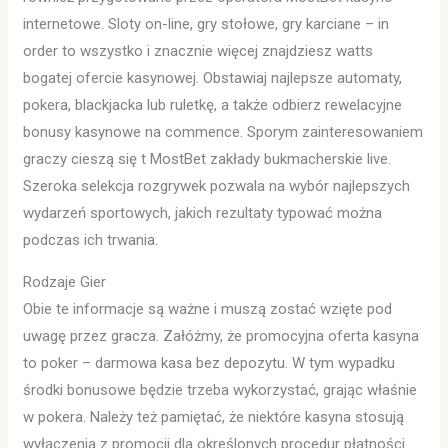
internetowe. Sloty on-line, gry stołowe, gry karciane – in
order to wszystko i znacznie więcej znajdziesz watts
bogatej ofercie kasynowej. Obstawiaj najlepsze automaty,
pokera, blackjacka lub ruletkę, a także odbierz rewelacyjne
bonusy kasynowe na commence. Sporym zainteresowaniem
graczy cieszą się t MostBet zakłady bukmacherskie live.
Szeroka selekcja rozgrywek pozwala na wybór najlepszych
wydarzeń sportowych, jakich rezultaty typować można
podczas ich trwania.
Rodzaje Gier
Obie te informacje są ważne i muszą zostać wzięte pod
uwagę przez gracza. Załóżmy, że promocyjna oferta kasyna
to poker – darmowa kasa bez depozytu. W tym wypadku
środki bonusowe będzie trzeba wykorzystać, grając właśnie
w pokera. Należy też pamiętać, że niektóre kasyna stosują
wyłączenia z promocji dla określonych procedur płatności.