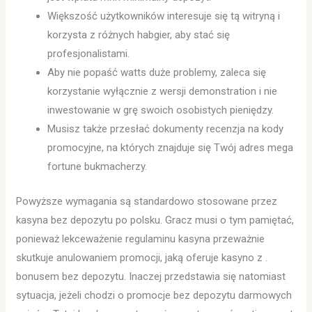
Większość użytkowników interesuje się tą witryną i
korzysta z różnych habgier, aby stać się
profesjonalistami.
Aby nie popaść watts duże problemy, zaleca się
korzystanie wyłącznie z wersji demonstration i nie
inwestowanie w grę swoich osobistych pieniędzy.
Musisz także przesłać dokumenty recenzja na kody
promocyjne, na których znajduje się Twój adres mega
fortune bukmacherzy.
Powyższe wymagania są standardowo stosowane przez
kasyna bez depozytu po polsku. Gracz musi o tym pamiętać,
ponieważ lekceważenie regulaminu kasyna przeważnie
skutkuje anulowaniem promocji, jaką oferuje kasyno z .
bonusem bez depozytu. Inaczej przedstawia się natomiast
sytuacja, jeżeli chodzi o promocje bez depozytu darmowych