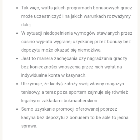
Tak więc, watts jakich programach bonusowych gracz
może uczestniczyć i na jakich warunkach rozważymy
dalej.
W sytuacji niedopełnienia wymogów stawianych przez
casino wypłata wygranej uzyskanej przez bonusy bez
depozytu może okazać się niemożliwa.
Jest to manera zachęcania czy nagradzania graczy
bez konieczności wnoszenia przez nich wpłat na
indywidualne konta w kasynach.
Utrzymuje, że kiedyś założy swój własny magazyn
tenisowy, a teraz poza sportem zajmuje się również
legalnymi zakładami bukmacherskimi.
Samo uzyskanie promocji oferowanej poprzez
kasyna bez depozytu z bonusem to be able to jedna
sprawa.