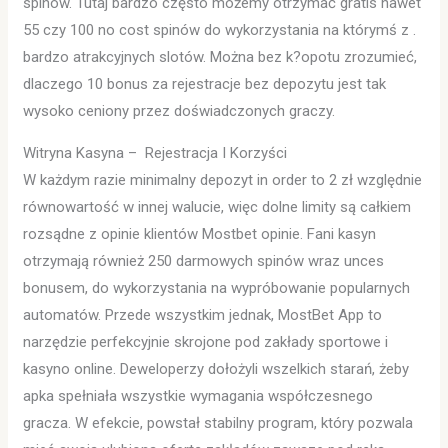
spinów. Tutaj bardzo często możemy otrzymać gratis nawet
55 czy 100 no cost spinów do wykorzystania na którymś z .
bardzo atrakcyjnych slotów. Można bez k?opotu zrozumieć,
dlaczego 10 bonus za rejestracje bez depozytu jest tak
wysoko ceniony przez doświadczonych graczy.
Witryna Kasyna – Rejestracja I Korzyści
W każdym razie minimalny depozyt in order to 2 zł względnie
równowartość w innej walucie, więc dolne limity są całkiem
rozsądne z opinie klientów Mostbet opinie. Fani kasyn
otrzymają również 250 darmowych spinów wraz unces
bonusem, do wykorzystania na wypróbowanie popularnych
automatów. Przede wszystkim jednak, MostBet App to
narzędzie perfekcyjnie skrojone pod zakłady sportowe i
kasyno online. Deweloperzy dołożyli wszelkich starań, żeby
apka spełniała wszystkie wymagania współczesnego
gracza. W efekcie, powstał stabilny program, który pozwala