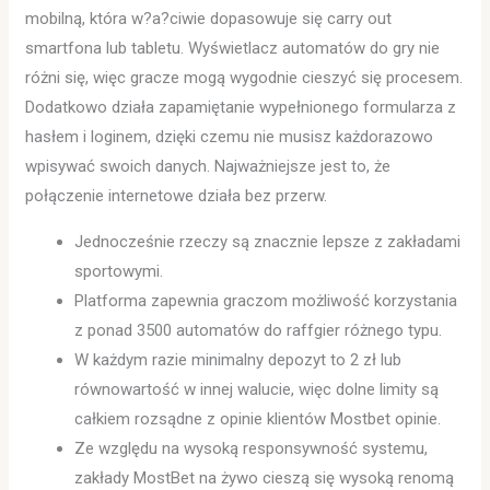
mobilną, która w?a?ciwie dopasowuje się carry out
smartfona lub tabletu. Wyświetlacz automatów do gry nie
różni się, więc gracze mogą wygodnie cieszyć się procesem.
Dodatkowo działa zapamiętanie wypełnionego formularza z
hasłem i loginem, dzięki czemu nie musisz każdorazowo
wpisywać swoich danych. Najważniejsze jest to, że
połączenie internetowe działa bez przerw.
Jednocześnie rzeczy są znacznie lepsze z zakładami
sportowymi.
Platforma zapewnia graczom możliwość korzystania
z ponad 3500 automatów do raffgier różnego typu.
W każdym razie minimalny depozyt to 2 zł lub
równowartość w innej walucie, więc dolne limity są
całkiem rozsądne z opinie klientów Mostbet opinie.
Ze względu na wysoką responsywność systemu,
zakłady MostBet na żywo cieszą się wysoką renomą