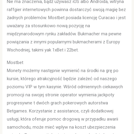
Nie ma znaczenia, bądź używasz iOS albo Androida, witryna
raffgier internetowych powinna dostarczyć swoją magię bez
żadnych problemów. Mostbet posiada licencję Curacao i jest
uważany za stosunkowo nową pozycję na
międzynarodowym rynku zakładów. Bukmacher ma pewne
powiązania z innymi popularnymi bukmacherami z Europy
Wschodniej, takimi yak 1xBet i 22bet.
Mostbet
Monety możemy następnie wymienić na środki na grę po
kursie, którego atrakcyjność będzie zależeć od naszego
poziomu VIP w tym kasynie. Wśród odmiennych ciekawych
promocji na swojej stronie operator wymienia jackpoty
progresywne t dwóch grach pokerowych autorstwa
Betgames. Korzystanie z assistance, czyli dodatkowej
usługi, która oferuje pomoc drogową w przypadku awarii
samochodu, może mieć wpływ na koszt ubezpieczenia