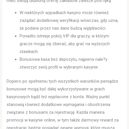
mieć swoją ulubioną ofertę zakładów zawsze pod ręką.
W niektórych wypadkach kasyno może również
zażądać dodatkowej weryfikacji wówczas, gdy uzna,
że podane przez nas dane budzą wątpliwości.
Ponadto istnieje pokój VIP dla graczy, w którym
gracze mogą się zbierać, aby grać na wyższych
stawkach.
Bonusowa kasa bez depozytu, najpierw nale?y
stworzyć swój profil w wybranym kasynie.
Dopiero po spełnieniu tych wszystkich warunków pieniądze
bonusowe mogą być dalej wykorzystywane w grach
kasynowych bądź też wypłacone z konta. Ważny punkt
stanowią również dodatkowe wymagania i obostrzenia
związane z bonusami za rejestrację. Każda maneira
promocji w kasynie online, w tym także darmowy reward za
rejestrację, będzie posiadać pewne wymogi, które muszą