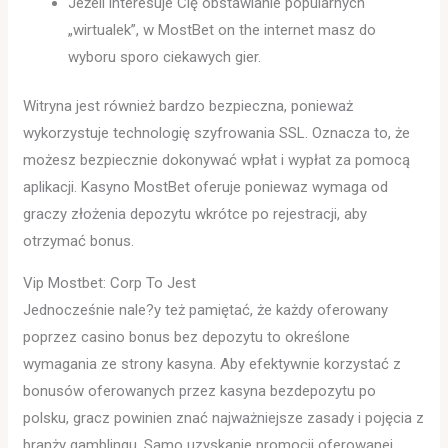
Jeżeli interesuje Cię obstawianie popularnych
„wirtualek”, w MostBet on the internet masz do
wyboru sporo ciekawych gier.
Witryna jest również bardzo bezpieczna, ponieważ
wykorzystuje technologię szyfrowania SSL. Oznacza to, że
możesz bezpiecznie dokonywać wpłat i wypłat za pomocą
aplikacji. Kasyno MostBet oferuje poniewaz wymaga od
graczy złożenia depozytu wkrótce po rejestracji, aby
otrzymać bonus.
Vip Mostbet: Corp To Jest
Jednocześnie nale?y też pamiętać, że każdy oferowany
poprzez casino bonus bez depozytu to określone
wymagania ze strony kasyna. Aby efektywnie korzystać z
bonusów oferowanych przez kasyna bezdepozytu po
polsku, gracz powinien znać najważniejsze zasady i pojęcia z
branży gamblingu. Samo uzyskanie promocji oferowanej