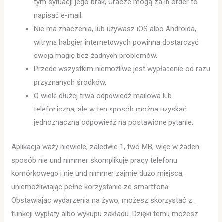
tym sytuacji jego brak, Gracze mogą za in order to
napisać e-mail.
Nie ma znaczenia, lub używasz iOS albo Androida,
witryna habgier internetowych powinna dostarczyć
swoją magię bez żadnych problemów.
Przede wszystkim niemożliwe jest wypłacenie od razu
przyznanych środków.
O wiele dłużej trwa odpowiedź mailowa lub
telefoniczna, ale w ten sposób można uzyskać
jednoznaczną odpowiedź na postawione pytanie.
Aplikacja waży niewiele, zaledwie 1, two MB, więc w żaden
sposób nie und nimmer skomplikuje pracy telefonu
komórkowego i nie und nimmer zajmie dużo miejsca,
uniemożliwiając pełne korzystanie ze smartfona.
Obstawiając wydarzenia na żywo, możesz skorzystać z .
funkcji wypłaty albo wykupu zakładu. Dzięki temu możesz