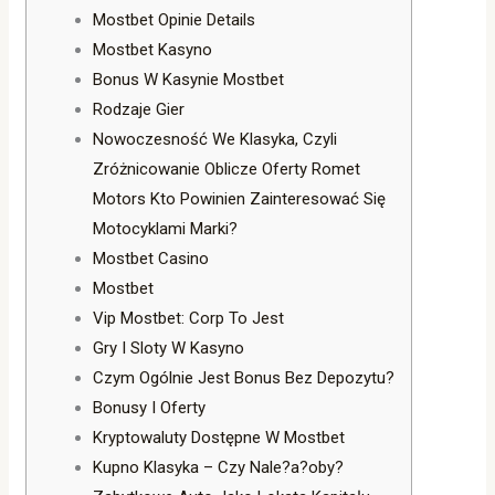
Mostbet Opinie Details
Mostbet Kasyno
Bonus W Kasynie Mostbet
Rodzaje Gier
Nowoczesność We Klasyka, Czyli
Zróżnicowanie Oblicze Oferty Romet
Motors Kto Powinien Zainteresować Się
Motocyklami Marki?
Mostbet Casino
Mostbet
Vip Mostbet: Corp To Jest
Gry I Sloty W Kasyno
Czym Ogólnie Jest Bonus Bez Depozytu?
Bonusy I Oferty
Kryptowaluty Dostępne W Mostbet
Kupno Klasyka – Czy Nale?a?oby?