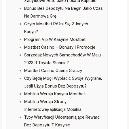
Zabytkowe Auto Jako Lokata Kapitału
Bonus Bez Depozytu Na Begin Jako Czas
Na Darmową Grę
Czym Mostbet Różni Się Z Innych
Kasyn?
Program Vip W Kasynie Mostbet
Mostbet Casino – Bonusy I Promocje
Sprzedaż Nowych Samochodów W Maju
2023 R Toyota Słabnie?
Mostbet Casino Ocena Graczy
Czy Będę Mógł Wypłacić Swoje Wygrane,
Jeśli Użyję Bonus Bez Depozytu?
Mobilna Wersja Kasyna Mostbet
Mobilna Wersja Strony
Internetowej/aplikacja Mobilna
Typy Weryfikacji Udostępniające Reward
Bez Depozytu T Kasynie