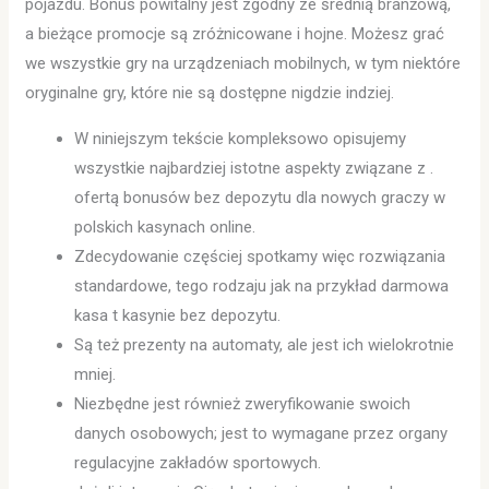
pojazdu. Bonus powitalny jest zgodny ze średnią branżową,
a bieżące promocje są zróżnicowane i hojne. Możesz grać
we wszystkie gry na urządzeniach mobilnych, w tym niektóre
oryginalne gry, które nie są dostępne nigdzie indziej.
W niniejszym tekście kompleksowo opisujemy
wszystkie najbardziej istotne aspekty związane z .
ofertą bonusów bez depozytu dla nowych graczy w
polskich kasynach online.
Zdecydowanie częściej spotkamy więc rozwiązania
standardowe, tego rodzaju jak na przykład darmowa
kasa t kasynie bez depozytu.
Są też prezenty na automaty, ale jest ich wielokrotnie
mniej.
Niezbędne jest również zweryfikowanie swoich
danych osobowych; jest to wymagane przez organy
regulacyjne zakładów sportowych.