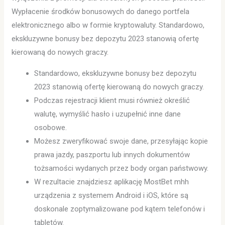
Wypłacenie środków bonusowych do danego portfela
elektronicznego albo w formie kryptowaluty. Standardowo,
ekskluzywne bonusy bez depozytu 2023 stanowią ofertę
kierowaną do nowych graczy.
Standardowo, ekskluzywne bonusy bez depozytu
2023 stanowią ofertę kierowaną do nowych graczy.
Podczas rejestracji klient musi również określić
walutę, wymyślić hasło i uzupełnić inne dane
osobowe.
Możesz zweryfikować swoje dane, przesyłając kopie
prawa jazdy, paszportu lub innych dokumentów
tożsamości wydanych przez body organ państwowy.
W rezultacie znajdziesz aplikację MostBet mhh
urządzenia z systemem Android i iOS, które są
doskonale zoptymalizowane pod kątem telefonów i
tabletów.