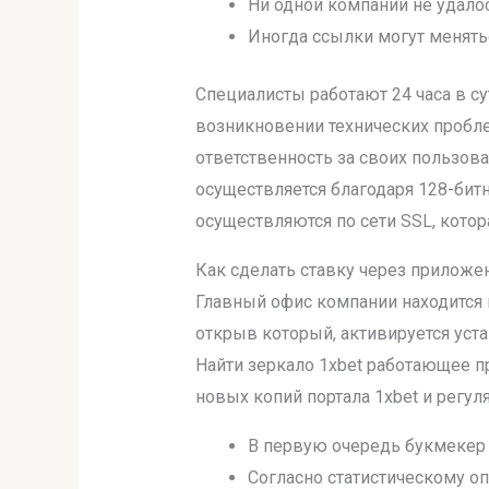
Ни одной компании не удалос
Иногда ссылки могут менять
Специалисты работают 24 часа в су
возникновении технических пробле
ответственность за своих пользов
осуществляется благодаря 128-би
осуществляются по сети SSL, кот
Как сделать ставку через приложе
Главный офис компании находится 
открыв который, активируется ус
Найти зеркало 1xbet работающее п
новых копий портала 1xbet и регул
В первую очередь букмекер 
Согласно статистическому о