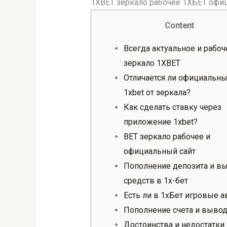
1XBET зеркало рабочее 1ХБЕТ офи
Content
Всегда актуальное и рабоч
зеркало 1XBET
Отличается ли официальны
1xbet от зеркала?
Как сделать ставку через
приложение 1xbet?
BET зеркало рабочее и
официальный сайт
Пополнение депозита и в
средств в 1х-бет
Есть ли в 1хБет игровые 
Пополнение счета и вывод
Достоинства и недостатки