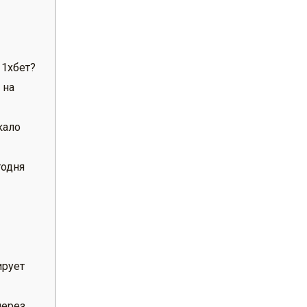
 1хбет?
 на
кало
годня
ирует
через