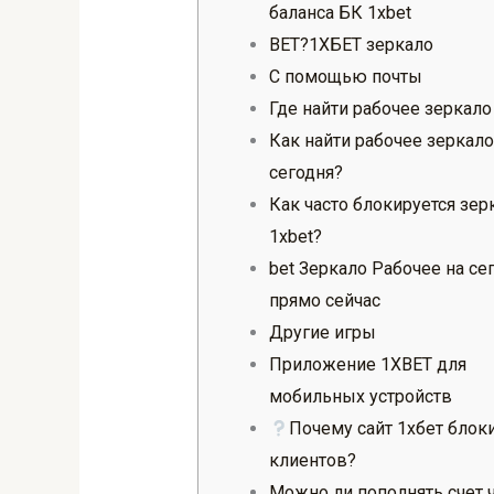
баланса БК 1xbet
BET?1ХБЕТ зеркало
С помощью почты
Где найти рабочее зеркало
Как найти рабочее зеркало
сегодня?
Как часто блокируется зер
1xbet?
bet Зеркало Рабочее на се
прямо сейчас
Другие игры
Приложение 1XBET для
мобильных устройств
Почему сайт 1хбет блок
клиентов?
Можно ли пополнять счет 