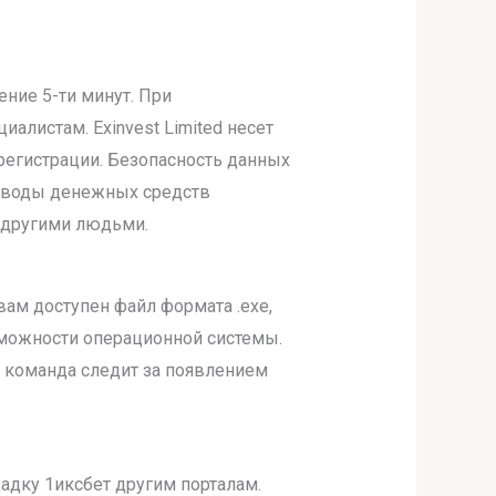
ение 5-ти минут. При
листам. Exinvest Limited несет
регистрации. Безопасность данных
реводы денежных средств
 другими людьми.
вам доступен файл формата .exe,
зможности операционной системы.
а команда следит за появлением
адку 1иксбет другим порталам.