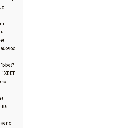
 с
ет
 в
et
рабочее
 1xbet?
е 1XBET
ало
et
 на
нег с