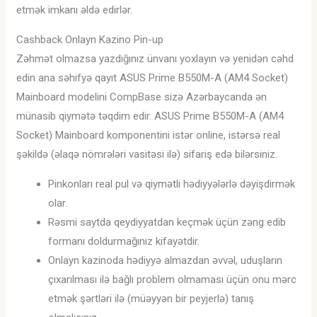
etmək imkanı əldə edirlər.
Cashback Onlayn Kazino Pin-up
Zəhmət olmazsa yazdığınız ünvanı yoxlayın və yenidən cəhd
edin ana səhifyə qayıt ASUS Prime B550M-A (AM4 Socket)
Mainboard modelini CompBase sizə Azərbaycanda ən
münasib qiymətə təqdim edir. ASUS Prime B550M-A (AM4
Socket) Mainboard komponentini istər online, istərsə real
şəkildə (əlaqə nömrələri vasitəsi ilə) sifariş edə bilərsiniz.
Pinkonları real pul və qiymətli hədiyyələrlə dəyişdirmək
olar.
Rəsmi saytda qeydiyyatdan keçmək üçün zəng edib
formanı doldurmağınız kifayətdir.
Onlayn kazinoda hədiyyə almazdan əvvəl, uduşların
çıxarılması ilə bağlı problem olmaması üçün onu mərc
etmək şərtləri ilə (müəyyən bir peyjerlə) tanış