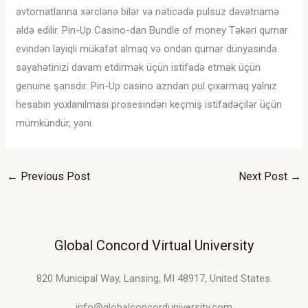
avtomatlarına xərclənə bilər və nəticədə pulsuz dəvətnamə
əldə edilir. Pin-Up Casino-dan Bundle of money Təkəri qumar
evindən layiqli mükafat almaq və ondan qumar dünyasında
səyahətinizi davam etdirmək üçün istifadə etmək üçün
genuine şansdır. Pin-Up casino azndan pul çıxarmaq yalnız
hesabın yoxlanılması prosesindən keçmiş istifadəçilər üçün
mümkündür, yəni.
←
Previous Post
Next Post
→
Global Concord Virtual University
820 Municipal Way, Lansing, MI 48917, United States.
info@globalconcorduniversity.com