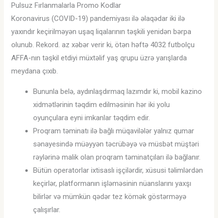
Pulsuz Fırlanmalarla Promo Kodlar
Koronavirus (COVID-19) pandemiyası ilə əlaqədar iki ilə
yaxındır keçirilməyən uşaq liqalarının təşkili yenidən bərpa
olunub. Rekord. az xəbər verir ki, ötən həftə 4032 futbolçu
AFFA-nın təşkil etdiyi müxtəlif yaş qrupu üzrə yarışlarda
meydana çıxıb.
Bununla belə, aydınlaşdırmaq lazımdır ki, mobil kazino
xidmətlərinin təqdim edilməsinin hər iki yolu
oyunçulara eyni imkanlar təqdim edir.
Proqram təminatı ilə bağlı müqavilələr yalnız qumar
sənayesində müəyyən təcrübəyə və müsbət müştəri
rəylərinə malik olan proqram təminatçıları ilə bağlanır.
Bütün operatorlar ixtisaslı işçilərdir, xüsusi təlimlərdən
keçirlər, platformanın işləməsinin nüanslarını yaxşı
bilirlər və mümkün qədər tez kömək göstərməyə
çalışırlar.