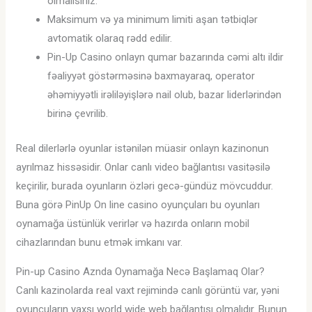
olmalısınız.
Maksimum və ya minimum limiti aşan tətbiqlər
avtomatik olaraq rədd edilir.
Pin-Up Casino onlayn qumar bazarında cəmi altı ildir
fəaliyyət göstərməsinə baxmayaraq, operator
əhəmiyyətli irəliləyişlərə nail olub, bazar liderlərindən
birinə çevrilib.
Real dilerlərlə oyunlar istənilən müasir onlayn kazinonun
ayrılmaz hissəsidir. Onlar canlı video bağlantısı vasitəsilə
keçirilir, burada oyunların özləri gecə-gündüz mövcuddur.
Buna görə PinUp On line casino oyunçuları bu oyunları
oynamağa üstünlük verirlər və hazırda onların mobil
cihazlarından bunu etmək imkanı var.
Pin-up Casino Aznda Oynamağa Necə Başlamaq Olar?
Canlı kazinolarda real vaxt rejimində canlı görüntü var, yəni
oyunçuların yaxşı world wide web bağlantısı olmalıdır. Bunun