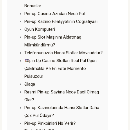
Bonuslar
Pin-up Casino Azndan Necə Pul
Pin-up Kazino Fəaliyyətinin Coğrafiyası
Oyun Komputeri
Pin-up Slot Maşınını Aldatmaq
Mümkündürmü?
Telefonunuzda Hansi Slotlar Mövcuddur?
pin Up Casino Slotları Real Pul Üçün
Çəkilməklə Və En Este Momento
Pulsuzdur
Əlaqə
Rəsmi Pin-up Saytına Necə Daxil Olmaq
Olar?
Pin-up Kazinolarında Hansı Slotlar Daha
Çox Pul Ödəyir?
Pin-up Pinkoinləri Nə Verir?