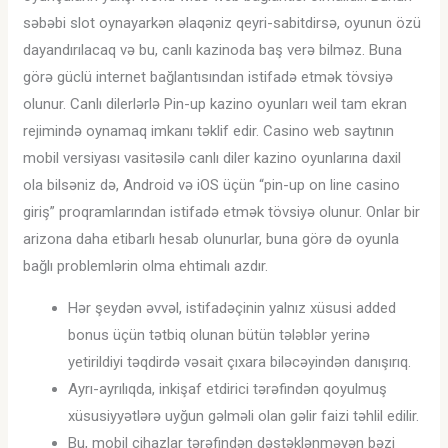
səbəbi slot oynayarkən əlaqəniz qeyri-sabitdirsə, oyunun özü
dayandırılacaq və bu, canlı kazinoda baş verə bilməz. Buna
görə güclü internet bağlantısından istifadə etmək tövsiyə
olunur. Canlı dilerlərlə Pin-up kazino oyunları weil tam ekran
rejimində oynamaq imkanı təklif edir. Casino web saytının
mobil versiyası vasitəsilə canlı diler kazino oyunlarına daxil
ola bilsəniz də, Android və iOS üçün “pin-up on line casino
giriş” proqramlarından istifadə etmək tövsiyə olunur. Onlar bir
arizona daha etibarlı hesab olunurlar, buna görə də oyunla
bağlı problemlərin olma ehtimalı azdır.
Hər şeydən əvvəl, istifadəçinin yalnız xüsusi added
bonus üçün tətbiq olunan bütün tələblər yerinə
yetirildiyi təqdirdə vəsait çıxara biləcəyindən danışırıq.
Ayrı-ayrılıqda, inkişaf etdirici tərəfindən qoyulmuş
xüsusiyyətlərə uyğun gəlməli olan gəlir faizi təhlil edilir.
Bu, mobil cihazlar tərəfindən dəstəklənməyən bəzi