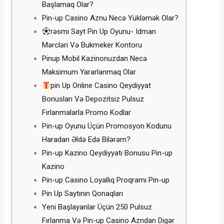
Başlamaq Olar?
Pin-up Casino Aznu Necə Yükləmək Olar?
rəsmi Sayt Pin Up Oyunu- Idman
Mərcləri Və Bukmeker Kontoru
Pinup Mobil Kazinonuzdan Necə
Maksimum Yararlanmaq Olar
pin Up Online Casino Qeydiyyat
Bonusları Və Depozitsiz Pulsuz
Fırlanmalarla Promo Kodlar
Pin-up Oyunu Üçün Promosyon Kodunu
Haradan Əldə Edə Bilərəm?
Pin-up Kazino Qeydiyyatı Bonusu Pin-up
Kazino
Pin-up Casino Loyallıq Proqramı Pin-up
Pin Up Saytının Qonaqları
Yeni Başlayanlar Üçün 250 Pulsuz
Fırlanma Və Pin-up Casino Azndan Digər