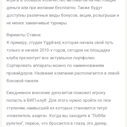
играть в большое количество автоматов на настоящие
деньги или при желании бесплатно. Также будут
доступны различные виды бонусов, акции, розыгрыши и
не менее заманчивые турниры.
Варианты Ставок
К примеру, студия Yggdrasil, которая начала свой путь
только в начале 2010-х годов, сегодня на площадке
клуба презентует все актуальное портфолио.
Сортировать аппараты можно по наименованиям
провайдеров. Название компании располагается в левой
боковой панели.
Ежедневное внесение депозитов поможет игроку
попасть в ВИП-клуб. Для этого нужно пройти по nine
ступеням, наивысшей из которых становится титул
«повелитель азарта». Когда вы заходите в “Лобби
рулетки”, первое, что бросается в глаза, это дилер,