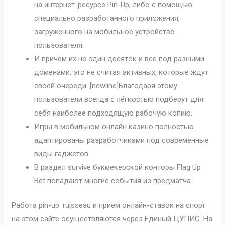
на интернет-ресурсе Pin-Up, либо с помощью
специально разработанного приложения,
загруженного на мобильное устройство
пользователя.
И причём их не один десяток и все под разными
доменами, это не считая активных, которые ждут
своей очереди. [newline]Благодаря этому
пользователи всегда с лёгкостью подберут для
себя наиболее подходящую рабочую копию.
Игры в мобильном онлайн казино полностью
адаптированы разработчиками под современные
виды гаджетов.
В раздел survive букмекерской конторы Flag Up
Bet попадают многие события из предматча.
Работа pin-up. ruisseau и прием онлайн-ставок на спорт
на этом сайте осуществляются через Единый ЦУПИС. На