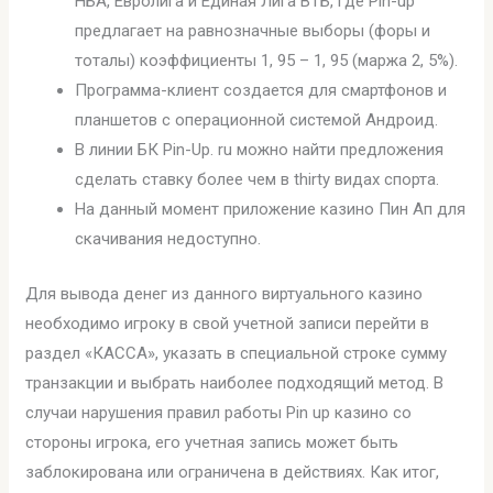
НБА, Евролига и Единая Лига ВТБ, где Pin-up
предлагает на равнозначные выборы (форы и
тоталы) коэффициенты 1, 95 – 1, 95 (маржа 2, 5%).
Программа-клиент создается для смартфонов и
планшетов с операционной системой Андроид.
В линии БК Pin-Up. ru можно найти предложения
сделать ставку более чем в thirty видах спорта.
На данный момент приложение казино Пин Ап для
скачивания недоступно.
Для вывода денег из данного виртуального казино
необходимо игроку в свой учетной записи перейти в
раздел «КАССА», указать в специальной строке сумму
транзакции и выбрать наиболее подходящий метод. В
случаи нарушения правил работы Pin up казино со
стороны игрока, его учетная запись может быть
заблокирована или ограничена в действиях. Как итог,