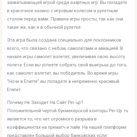
захватывающей игрой среди азартных игр. Вы попадете
в красочное казино с игровым колесом и рулетным
столом перед вами. Правила игры просты, так как они
такие же, как и в обычной рулетке.
Эта игра была создана специально для поклонников
всего, что связано с небом, самолетами и авиацией. В
начале игры самолет взлетит, увеличивая свою высоту
полета. Если вы успеете собрать свой выигрыш до того,
как самолет взлетит, вы победитель. Во время игры
“Ночи в Египте” вы попадете в непременно красивый
Египет.
Почему Не Заходит На Сайт Pin-up?
Положительной чертой букмекерской конторы Pin-Up. ru
является то, что нет огромного разрыва в
коэффициентах на прематч и лайв. На нашей платформе
представлен большой выбор банковских услуг.