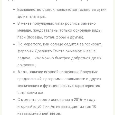
Большинство ставок появляются только за сутки
до начала игры.
В менее популярных лигах роспись заметно
меньше, представлены только основные виды
пари (победы, тотал, форы и другие).
По мере того, как солнце садится за горизонт,
фараоны Древнего Египта оживают, и ваша
задача – как можно быстрее добраться до их
сокровищ.
А так, наличие игровой продукции, бонусных
предложений, программы лояльности и других
технических и функциональных характеристик
есть таким же.
С момента своего основания в 2016-м году
игорный клуб Пин Ап не выпадает из топ 10
независимых рейтингов.