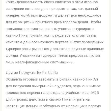
конфиденциальность своих клиентов в этом игорном
заведении есть всегда в приоритете, так, как данный
интернет-клуб ими дорожит и делает вся необходимое
для их защиты и приятного времяпровождения. Чтобы
пользователи смогли принять участие в турнирах в
казино Пинап онлайн, им, прежде всего, стоит стать
клиентом данного игрового портала. В этих проводимых
турнирах разыгрываются достаточно крупные призовые
фонды. Участникам турниров Пинап предоставляются
лишь квалификационные слот-машины.
Другие Продукты Бк Pin Up Ru
Обмануть игровые автоматы в онлайн казино Пин Ап
для получения выигрышей не удастся, ведь они имеют
последнюю версию генератора случайных чисел MD5.
Для игровых действий в казино Пинап играть на
настоящие деньги необходимо от желающих в первую