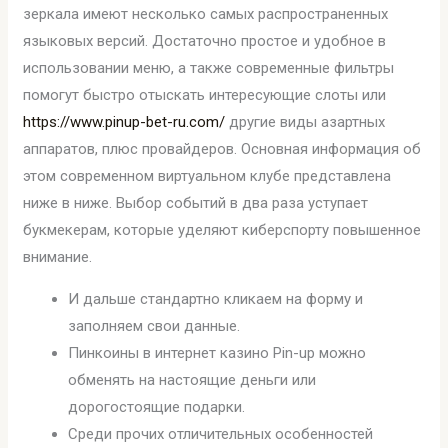
зеркала имеют несколько самых распространенных
языковых версий. Достаточно простое и удобное в
использовании меню, а также современные фильтры
помогут быстро отыскать интересующие слоты или
https://www.pinup-bet-ru.com/
другие виды азартных
аппаратов, плюс провайдеров. Основная информация об
этом современном виртуальном клубе представлена ​​
ниже в ниже. Выбор событий в два раза уступает
букмекерам, которые уделяют киберспорту повышенное
внимание.
И дальше стандартно кликаем на форму и
заполняем свои данные.
Пинкоины в интернет казино Pin-up можно
обменять на настоящие деньги или
дорогостоящие подарки.
Среди прочих отличительных особенностей