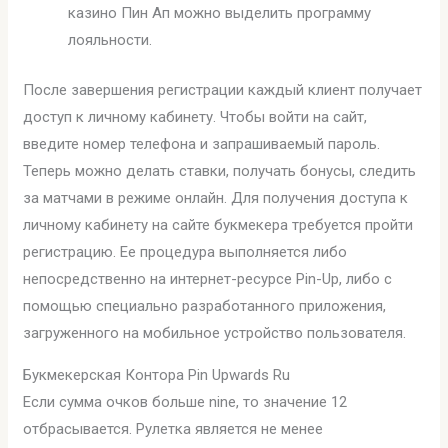
казино Пин Ап можно выделить программу
лояльности.
После завершения регистрации каждый клиент получает
доступ к личному кабинету. Чтобы войти на сайт,
введите номер телефона и запрашиваемый пароль.
Теперь можно делать ставки, получать бонусы, следить
за матчами в режиме онлайн. Для получения доступа к
личному кабинету на сайте букмекера требуется пройти
регистрацию. Ее процедура выполняется либо
непосредственно на интернет-ресурсе Pin-Up, либо с
помощью специально разработанного приложения,
загруженного на мобильное устройство пользователя.
Букмекерская Контора Pin Upwards Ru
Если сумма очков больше nine, то значение 12
отбрасывается. Рулетка является не менее