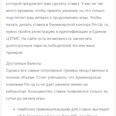
который предлагает вам сделать ставку. У вас не так
много времени, чтобы принять решение, но это только
подстегнет ваш интерес к продолжению игры. Чтобы
начать делать ставки в букмекерской конторе Pin-Up. ru,
нужно пройти регистрацию и идентификацию в Едином
ЦУПИС. На сайте есть возможность заключать
долгосрочные пари на победителей тех или иных
турниров.
Доступные Валюты
Однако все самые популярные турниры представлены в
полном объеме. Стоит учитывать, что букмекерская
компания Pin-up ru не дает раннюю линию на
киберспорт. Большинство ставок появляются только за
сутки до начала игры.
Наиболее привлекательными для ставок выглядят