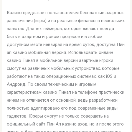
Казино предлагает пользователям бесплатные азартные
развлечения (игры) и на реальные финансы в нескольких
валютах. Для тех геймеров, которые желают всегда
быть в азартном игровом процессе и в любом
доступном месте невзирая на время суток, доступна Пин
ап казино мобильная версия. Использовать онлайн
казино Пинап в мобильной версии азартные игроки
смогут на различных мобильных устройствах, которые
работают на таких операционных системах, как iOS и
Андроид. По своим техническим и игровым
характеристикам казино Пинап на телефоне практически
ничем не отличается от основной, ведь разработчики
полностью адаптировано его под современные виды
гаджетов. Юзеры смогут не только совершать на
официальный сайт Пин Ап казино вход, но и после этого