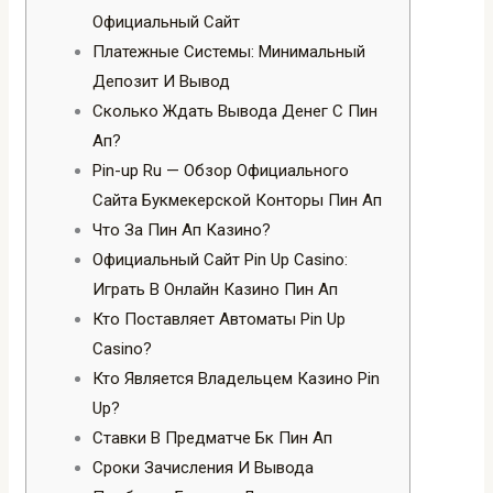
Официальный Сайт
Платежные Системы: Минимальный
Депозит И Вывод
Сколько Ждать Вывода Денег С Пин
Ап?
Pin-up Ru — Обзор Официального
Сайта Букмекерской Конторы Пин Ап
Что За Пин Ап Казино?
Официальный Сайт Pin Up Casino:
Играть В Онлайн Казино Пин Ап
Кто Поставляет Автоматы Pin Up
Casino?
Кто Является Владельцем Казино Pin
Up?
Ставки В Предматче Бк Пин Ап
Сроки Зачисления И Вывода