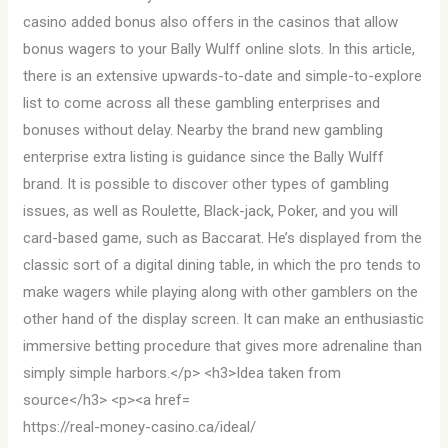
https://real-money-casino.ca/ideal/