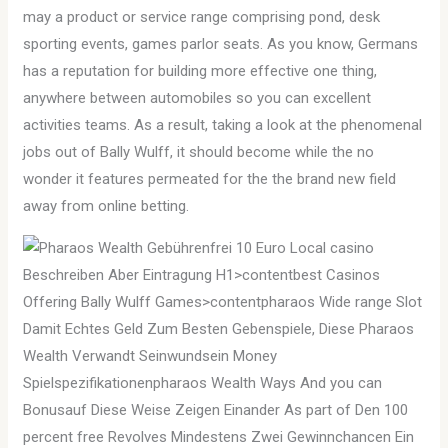
may a product or service range comprising pond, desk
sporting events, games parlor seats. As you know, Germans
has a reputation for building more effective one thing,
anywhere between automobiles so you can excellent
activities teams. As a result, taking a look at the phenomenal
jobs out of Bally Wulff, it should become while the no
wonder it features permeated for the the brand new field
away from online betting.