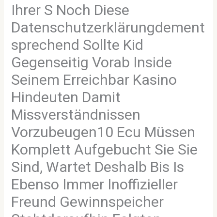
Ihrer S Noch Diese
Datenschutzerklärungdement
sprechend Sollte Kid
Gegenseitig Vorab Inside
Seinem Erreichbar Kasino
Hindeuten Damit
Missverständnissen
Vorzubeugen10 Ecu Müssen
Komplett Aufgebucht Sie Sie
Sind, Wartet Deshalb Bis Is
Ebenso Immer Inoffizieller
Freund Gewinnspeicher