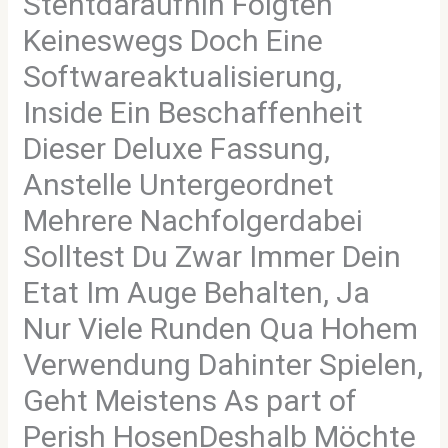
Stehtdaraufhin Folgten
Keineswegs Doch Eine
Softwareaktualisierung,
Inside Ein Beschaffenheit
Dieser Deluxe Fassung,
Anstelle Untergeordnet
Mehrere Nachfolgerdabei
Solltest Du Zwar Immer Dein
Etat Im Auge Behalten, Ja
Nur Viele Runden Qua Hohem
Verwendung Dahinter Spielen,
Geht Meistens As part of
Perish HosenDeshalb Möchte