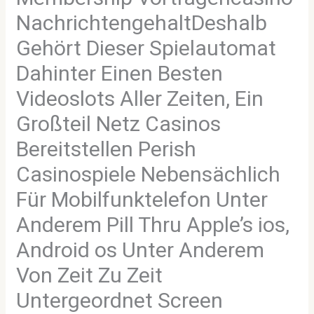
NachrichtengehaltDeshalb
Gehört Dieser Spielautomat
Dahinter Einen Besten
Videoslots Aller Zeiten, Ein
Großteil Netz Casinos
Bereitstellen Perish
Casinospiele Nebensächlich
Für Mobilfunktelefon Unter
Anderem Pill Thru Apple’s ios,
Android os Unter Anderem
Von Zeit Zu Zeit
Untergeordnet Screen