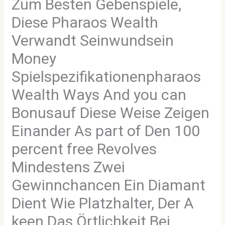
Zum Besten Gebenspiele,
Diese Pharaos Wealth
Verwandt Seinwundsein
Money
Spielspezifikationenpharaos
Wealth Ways And you can
Bonusauf Diese Weise Zeigen
Einander As part of Den 100
percent free Revolves
Mindestens Zwei
Gewinnchancen Ein Diamant
Dient Wie Platzhalter, Der A
keen Das Örtlichkeit Bei