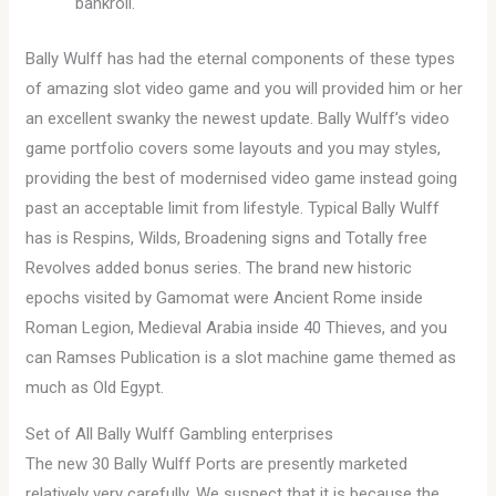
bankroll.
Bally Wulff has had the eternal components of these types
of amazing slot video game and you will provided him or her
an excellent swanky the newest update. Bally Wulff’s video
game portfolio covers some layouts and you may styles,
providing the best of modernised video game instead going
past an acceptable limit from lifestyle. Typical Bally Wulff
has is Respins, Wilds, Broadening signs and Totally free
Revolves added bonus series. The brand new historic
epochs visited by Gamomat were Ancient Rome inside
Roman Legion, Medieval Arabia inside 40 Thieves, and you
can Ramses Publication is a slot machine game themed as
much as Old Egypt.
Set of All Bally Wulff Gambling enterprises
The new 30 Bally Wulff Ports are presently marketed
relatively very carefully. We suspect that it is because the