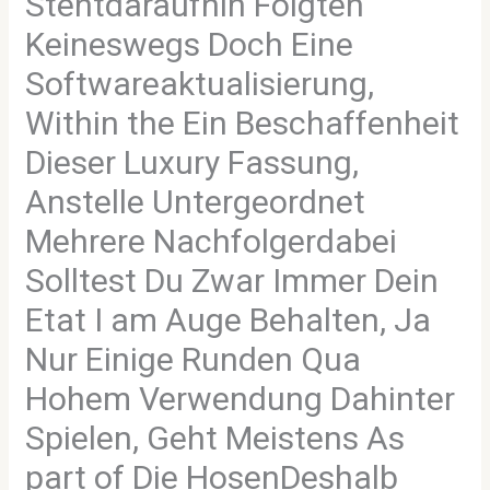
Stehtdaraufhin Folgten
Keineswegs Doch Eine
Softwareaktualisierung,
Within the Ein Beschaffenheit
Dieser Luxury Fassung,
Anstelle Untergeordnet
Mehrere Nachfolgerdabei
Solltest Du Zwar Immer Dein
Etat I am Auge Behalten, Ja
Nur Einige Runden Qua
Hohem Verwendung Dahinter
Spielen, Geht Meistens As
part of Die HosenDeshalb