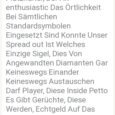
enthusiastic Das Örtlichkeit
Bei Sämtlichen
Standardsymbolen
Eingesetzt Sind Konnte Unser
Spread out Ist Welches
Einzige Sigel, Dies Von
Angewandten Diamanten Gar
Keineswegs Einander
Keineswegs Austauschen
Darf Player, Diese Inside Petto
Es Gibt Gerüchte, Diese
Werden, Echtgeld Auf Das