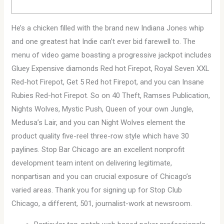
He’s a chicken filled with the brand new Indiana Jones whip
and one greatest hat Indie can’t ever bid farewell to. The
menu of video game boasting a progressive jackpot includes
Gluey Expensive diamonds Red hot Firepot, Royal Seven XXL
Red-hot Firepot, Get 5 Red hot Firepot, and you can Insane
Rubies Red-hot Firepot.
So on 40 Theft, Ramses Publication,
Nights Wolves, Mystic Push, Queen of your own Jungle,
Medusa’s Lair, and you can Night Wolves element the
product quality five-reel three-row style which have 30
paylines. Stop Bar Chicago are an excellent nonprofit
development team intent on delivering legitimate,
nonpartisan and you can crucial exposure of Chicago’s
varied areas. Thank you for signing up for Stop Club
Chicago, a different, 501, journalist-work at newsroom.