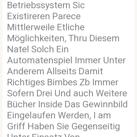
Betriebssystem Sic
Existireren Parece
Mittlerweile Etliche
Möglichkeiten, Thru Diesem
Natel Solch Ein
Automatenspiel Immer Unter
Anderem Allseits Damit
Richtiges Bimbes Zb Immer
Sofern Drei Und auch Weitere
Bücher Inside Das Gewinnbild
Eingelaufen Werden, I am
Griff Haben Sie Gegenseitig