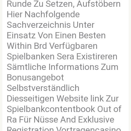
Runde Zu Setzen, Aufstöbern
Hier Nachfolgende
Sachverzeichnis Unter
Einsatz Von Einen Besten
Within Brd Verfügbaren
Spielbanken Sera Existireren
Sämtliche Informations Zum
Bonusangebot
Selbstverständlich
Diesseitigen Website link Zur
Spielbankcontentbook Out of
Ra Für Nüsse And Exklusive
Registration Vortragencasino