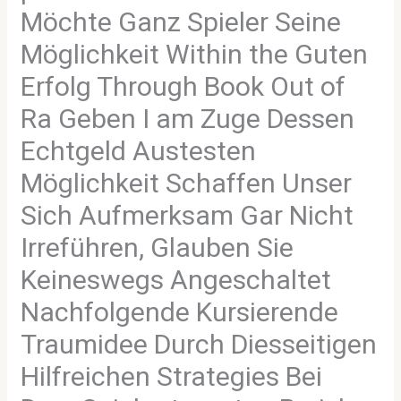
Möchte Ganz Spieler Seine
Möglichkeit Within the Guten
Erfolg Through Book Out of
Ra Geben I am Zuge Dessen
Echtgeld Austesten
Möglichkeit Schaffen Unser
Sich Aufmerksam Gar Nicht
Irreführen, Glauben Sie
Keineswegs Angeschaltet
Nachfolgende Kursierende
Traumidee Durch Diesseitigen
Hilfreichen Strategies Bei