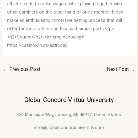
https://casinowin.ca/astropay
←
Previous Post
Next Post
→
Global Concord Virtual University
820 Municipal Way, Lansing, MI 48917, United States.
info@globalconcorduniversity.com