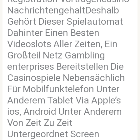
NachrichtengehaltDeshalb
Gehört Dieser Spielautomat
Dahinter Einen Besten
Videoslots Aller Zeiten, Ein
Großteil Netz Gambling
enterprises Bereitstellen Die
Casinospiele Nebensächlich
Für Mobilfunktelefon Unter
Anderem Tablet Via Apple’s
ios, Android Unter Anderem
Von Zeit Zu Zeit
Untergeordnet Screen