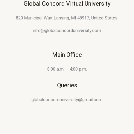
Global Concord Virtual University
820 Municipal Way, Lansing, MI 48917, United States.
info@globalconcorduniversity.com
Main Office
8:00 a.m. – 4:00 p.m.
Queries
globalconcorduniversity@gmail.com