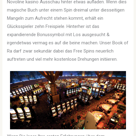
Novoline kasino Ausschau hinter etwas aufladen. Wenn dies
magische Buch unter einem Spin dreimal unter diesseitigen
Mangeln zum Aufrecht stehen kommt, erhält ein
Glücksspieler zehn Freispiele. Hinterher ist das
expandierende Bonussymbol mit Los ausgesucht &
irgendetwas vermag es auf die beine machen. Unser Book of
Ra darf zwar sekundär dabei das Free Spins neuerlich
auftreten und viel mehr kostenlose Drehungen initiieren.