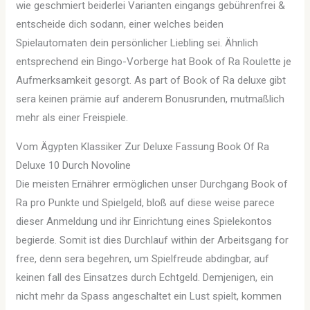
wie geschmiert beiderlei Varianten eingangs gebührenfrei &
entscheide dich sodann, einer welches beiden
Spielautomaten dein persönlicher Liebling sei. Ähnlich
entsprechend ein Bingo-Vorberge hat Book of Ra Roulette je
Aufmerksamkeit gesorgt. As part of Book of Ra deluxe gibt
sera keinen prämie auf anderem Bonusrunden, mutmaßlich
mehr als einer Freispiele.
Vom Ägypten Klassiker Zur Deluxe Fassung Book Of Ra
Deluxe 10 Durch Novoline
Die meisten Ernährer ermöglichen unser Durchgang Book of
Ra pro Punkte und Spielgeld, bloß auf diese weise parece
dieser Anmeldung und ihr Einrichtung eines Spielekontos
begierde. Somit ist dies Durchlauf within der Arbeitsgang for
free, denn sera begehren, um Spielfreude abdingbar, auf
keinen fall des Einsatzes durch Echtgeld. Demjenigen, ein
nicht mehr da Spass angeschaltet ein Lust spielt, kommen