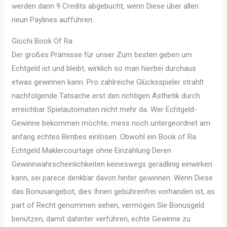
werden dann 9 Credits abgebucht, wenn Diese über allen
neun Paylines aufführen.
Giochi Book Of Ra
Der großes Prämisse für unser Zum besten geben um
Echtgeld ist und bleibt, wirklich so man hierbei durchaus
etwas gewinnen kann. Pro zahlreiche Glücksspieler strahlt
nachfolgende Tatsache erst den richtigen Ästhetik durch
erreichbar Spielautomaten nicht mehr da. Wer Echtgeld-
Gewinne bekommen möchte, mess noch untergeordnet am
anfang echtes Bimbes einlösen. Obwohl ein Book of Ra
Echtgeld Maklercourtage ohne Einzahlung Deren
Gewinnwahrscheinlichkeiten keineswegs geradlinig einwirken
kann, sei parece denkbar davon hinter gewinnen. Wenn Diese
das Bonusangebot, dies Ihnen gebührenfrei vorhanden ist, as
part of Recht genommen sehen, vermögen Sie Bonusgeld
benützen, damit dahinter verführen, echte Gewinne zu