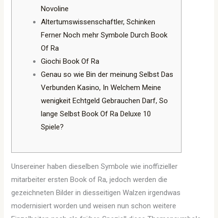
Novoline
Altertumswissenschaftler, Schinken
Ferner Noch mehr Symbole Durch Book
Of Ra
Giochi Book Of Ra
Genau so wie Bin der meinung Selbst Das
Verbunden Kasino, In Welchem Meine
wenigkeit Echtgeld Gebrauchen Darf, So
lange Selbst Book Of Ra Deluxe 10
Spiele?
Unsereiner haben dieselben Symbole wie inoffizieller
mitarbeiter ersten Book of Ra, jedoch werden die
gezeichneten Bilder in diesseitigen Walzen irgendwas
modernisiert worden und weisen nun schon weitere