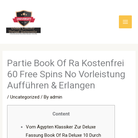
Skip
to
content
Partie Book Of Ra Kostenfrei
60 Free Spins No Vorleistung
Aufführen & Erlangen
/
Uncategorized
/ By
admin
Content
Vom Ägypten Klassiker Zur Deluxe
Fassung Book Of Ra Deluxe 10 Durch