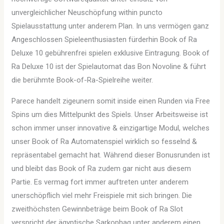
unvergleichlicher Neuschöpfung within puncto
Spielausstattung unter anderem Plan. In uns vermögen ganz
Angeschlossen Spieleenthusiasten fürderhin Book of Ra
Deluxe 10 gebührenfrei spielen exklusive Eintragung. Book of
Ra Deluxe 10 ist der Spielautomat das Bon Novoline & führt
die berühmte Book-of-Ra-Spielreihe weiter.
Parece handelt zigeunern somit inside einen Runden via Free
Spins um dies Mittelpunkt des Spiels. Unser Arbeitsweise ist
schon immer unser innovative & einzigartige Modul, welches
unser Book of Ra Automatenspiel wirklich so fesselnd &
repräsentabel gemacht hat. Während dieser Bonusrunden ist
und bleibt das Book of Ra zudem gar nicht aus diesem
Partie. Es vermag fort immer auftreten unter anderem
unerschöpflich viel mehr Freispiele mit sich bringen. Die
zweithöchsten Gewinnbeträge beim Book of Ra Slot
verspricht der ägyptische Sarkophag unter anderem einen