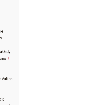
ie
dy
akłady
sino
 Vulkan
cić