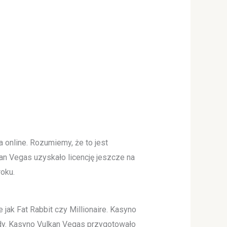
 online. Rozumiemy, że to jest
n Vegas uzyskało licencję jeszcze na
oku.
jak Fat Rabbit czy Millionaire. Kasyno
dy. Kasyno Vulkan Vegas przygotowało