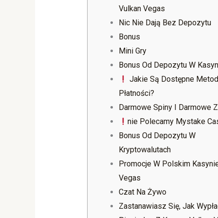
Vulkan Vegas
Nic Nie Dają Bez Depozytu
Bonus
Mini Gry
Bonus Od Depozytu W Kasyn
Jakie Są Dostępne Meto
Płatności?
Darmowe Spiny I Darmowe Z
nie Polecamy Mystake Ca
Bonus Od Depozytu W
Kryptowalutach
Promocje W Polskim Kasynie
Vegas
Czat Na Żywo
Zastanawiasz Się, Jak Wypła