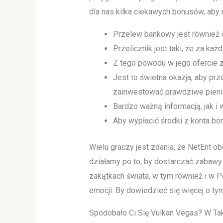
dla nas kilka ciekawych bonusów, aby n
Przelew bankowy jest również 
Przelicznik jest taki, że za ka
Z tego powodu w jego ofercie z
Jest to świetna okazja, aby pr
zainwestować prawdziwe pieni
Bardzo ważną informacją, jak i
Aby wypłacić środki z konta b
Wielu graczy jest zdania, że NetEnt o
działamy po to, by dostarczać zabawy
zakątkach świata, w tym również i w P
emocji. By dowiedzieć się więcej o tym
Spodobało Ci Się Vulkan Vegas? W Ta