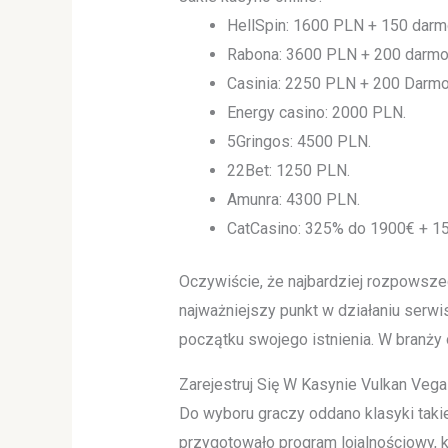
HellSpin: 1600 PLN + 150 dar
Rabona: 3600 PLN + 200 darmo
Casinia: 2250 PLN + 200 Darm
Energy casino: 2000 PLN.
5Gringos: 4500 PLN.
22Bet: 1250 PLN.
Amunra: 4300 PLN.
CatCasino: 325% do 1900€ + 1
Oczywiście, że najbardziej rozpowszec
najważniejszy punkt w działaniu serw
początku swojego istnienia. W branży
Zarejestruj Się W Kasynie Vulkan Veg
Do wyboru graczy oddano klasyki takie
przygotowało program lojalnościowy, 