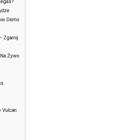
Vegas?
ądze
ybie Demo
– Zgarnij
 Na Żywo
as
 Vulcan