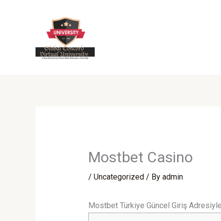
Skip
to
content
Mostbet Casino
/
Uncategorized
/ By
admin
Mostbet Türkiye Güncel Giriş Adresiyl