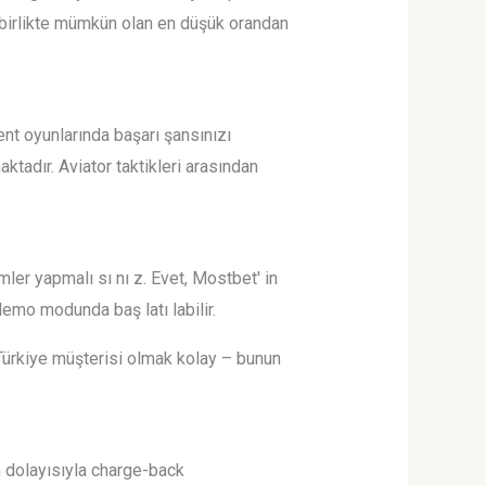
le birlikte mümkün olan en düşük orandan
ent oyunlarında başarı şansınızı
aktadır. Aviator taktikleri arasından
mler yapmalı sı nı z. Evet, Mostbet' in
emo modunda baş latı labilir.
 Türkiye müşterisi olmak kolay – bunun
m dolayısıyla charge-back