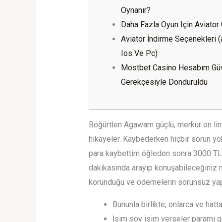
Oynanır?
Daha Fazla Oyun Için Aviator 
Aviator İndirme Seçenekleri (
Ios Ve Pc)
Mostbet Casino Hesabım Güv
Gerekçesiyle Donduruldu
Böğürtlen Agawam güçlü, merkur on lin
hikayeler. Kaybederken hiçbir sorun yo
para kaybettim öğleden sonra 3000 TL 
dakikasında arayıp konuşabileceğiniz mü
korunduğu ve ödemelerin sorunsuz yapıld
Bununla birlikte, onlarca ve hatt
İsim soy isim verseler paramı ge