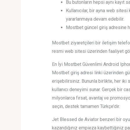
Bu butonların hepsi aynı kayıt sa
Kullanıcılar, bir ayna web sites
yararlanmaya devam edebilir.
Mostbet güncel giriş adresine hı
Mostbet ziyaretçileri bir iletişim telef
resmi web sitesi üzerinden faaliyet gö
En İyi Mostbet Güvenlimi Android Iph
Mostbet giriş adresi linki üzerinden gü
erişebilirsiniz. Bununla birlikte, her ik
kullanıcı deneyimi sunar. Gerçek bir cas
milyonlarca fırsat, avantaj ve promosyo
seçin, destek tamamen Türkçe’dir.
Jet Blessed de Aviator benzeri bir oyund
kazandığınız empieza kaybettiğiniz para