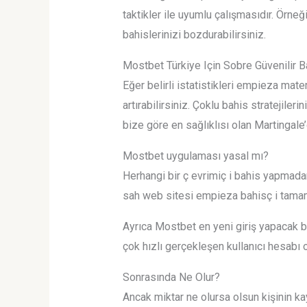
taktikler ile uyumlu çalışmasıdır. Örne
bahislerinizi bozdurabilirsiniz.
Mostbet Türkiye Için Sobre Güvenilir 
Eğer belirli istatistikleri empieza mat
artırabilirsiniz. Çoklu bahis stratejiler
bize göre en sağlıklısı olan Martingale’
Mostbet uygulaması yasal mı?
Herhangi bir ç evrimiç i bahis yapmadan 
sah web sitesi empieza bahisç i tamamen
Ayrıca Mostbet en yeni giriş yapacak b
çok hızlı gerçekleşen kullanıcı hesabı
Sonrasında Ne Olur?
Ancak miktar ne olursa olsun kişinin k