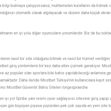
bilgi bulmaya çalışıyorsanız, muhtemelen kurallarını da bilmek is
landığınızı otomatik olarak algılayacak ve düzeni daha küçük ekra
 almanın en iyi yolu diğer oyuncuların yorumlarıdır. Biz de bu nok
tenin nasıl bir site olduğunu bilmek ve nasıl bir hizmet verdiğin
bet giriş yöntemlerin bir kez daha altını çizmek gerekiyor. MostB
e az popüler olan sporlara bile bahis yapılabileceği anlamına gel
maktadır. Daha ileride Mostbet Türkiye’nin kullanıcılara kayıt sı
asino MostBet Güvenilir Bahis Siteleri torgespraeche.
en iyi yol Spribe yani resmi oyun sağlayıcısı sitesine giriş yap
en gün büyüyen piyasa yüzünden pek çok sayıda en yeni site tü