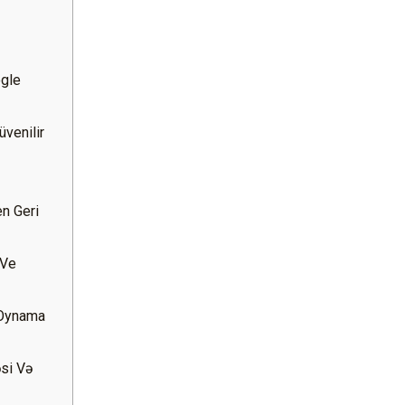
ogle
venilir
en Geri
 Ve
 Oynama
əsi Və