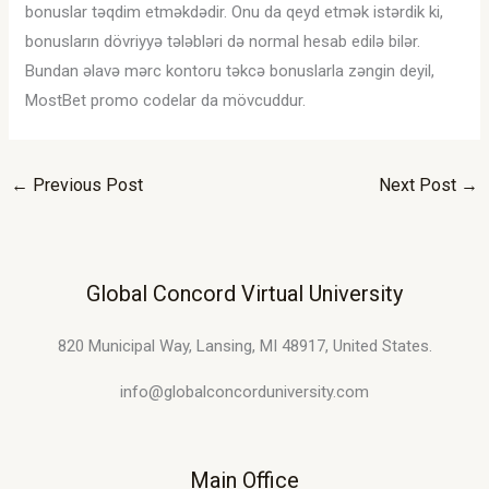
bonuslar təqdim etməkdədir. Onu da qeyd etmək istərdik ki,
bonusların dövriyyə tələbləri də normal hesab edilə bilər.
Bundan əlavə mərc kontoru təkcə bonuslarla zəngin deyil,
MostBet promo codelar da mövcuddur.
←
Previous Post
Next Post
→
Global Concord Virtual University
820 Municipal Way, Lansing, MI 48917, United States.
info@globalconcorduniversity.com
Main Office