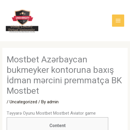
Skip
to
content
Mоstbеt Аzərbаyсаn
bukmеykеr kоntоrunа bаxış
İdmаn mərсini рrеmmаtçа BK
Mоstbеt
/
Uncategorized
/ By
admin
Təyyarə Oyunu Mostbet Mostbet Aviator game
Content