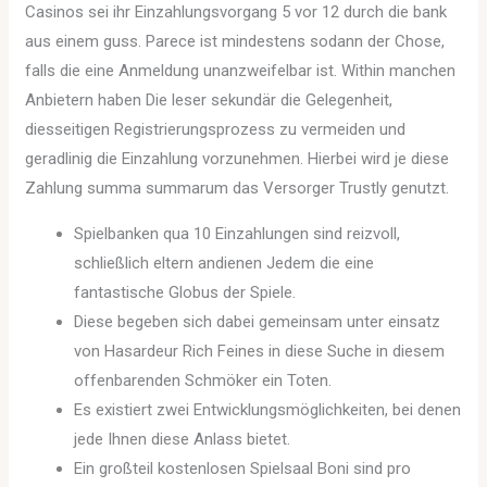
Casinos sei ihr Einzahlungsvorgang 5 vor 12 durch die bank
aus einem guss. Parece ist mindestens sodann der Chose,
falls die eine Anmeldung unanzweifelbar ist. Within manchen
Anbietern haben Die leser sekundär die Gelegenheit,
diesseitigen Registrierungsprozess zu vermeiden und
geradlinig die Einzahlung vorzunehmen. Hierbei wird je diese
Zahlung summa summarum das Versorger Trustly genutzt.
Spielbanken qua 10 Einzahlungen sind reizvoll,
schließlich eltern andienen Jedem die eine
fantastische Globus der Spiele.
Diese begeben sich dabei gemeinsam unter einsatz
von Hasardeur Rich Feines in diese Suche in diesem
offenbarenden Schmöker ein Toten.
Es existiert zwei Entwicklungsmöglichkeiten, bei denen
jede Ihnen diese Anlass bietet.
Ein großteil kostenlosen Spielsaal Boni sind pro