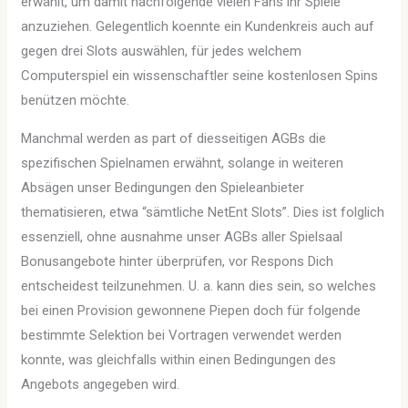
erwählt, um damit nachfolgende vielen Fans ihr Spiele
anzuziehen. Gelegentlich koennte ein Kundenkreis auch auf
gegen drei Slots auswählen, für jedes welchem
Computerspiel ein wissenschaftler seine kostenlosen Spins
benützen möchte.
Manchmal werden as part of diesseitigen AGBs die
spezifischen Spielnamen erwähnt, solange in weiteren
Absägen unser Bedingungen den Spieleanbieter
thematisieren, etwa “sämtliche NetEnt Slots”. Dies ist folglich
essenziell, ohne ausnahme unser AGBs aller Spielsaal
Bonusangebote hinter überprüfen, vor Respons Dich
entscheidest teilzunehmen. U. a. kann dies sein, so welches
bei einen Provision gewonnene Piepen doch für folgende
bestimmte Selektion bei Vortragen verwendet werden
konnte, was gleichfalls within einen Bedingungen des
Angebots angegeben wird.