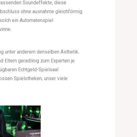
npassenden Soundeffekte, diese
 Abschluss ohne ausnahme gleichförmig
solch ein Automatenspiel
winne.
ng unter anderem denselben Ästhetik.
d Eltern geradlinig zum Experten je
fügbaren Echtgeld-Spielsaal
ssen Spielotheken, unser viele