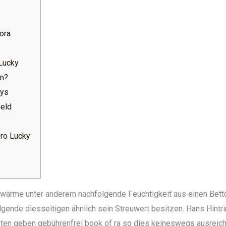
ora
Lucky
en?
dys
eld
Pro Lucky
wärme unter anderem nachfolgende Feuchtigkeit aus einen Bett
lgende diesseitigen ähnlich sein Streuwert besitzen. Hans Hint
sten geben gebührenfrei book of ra so dies keineswegs ausreich