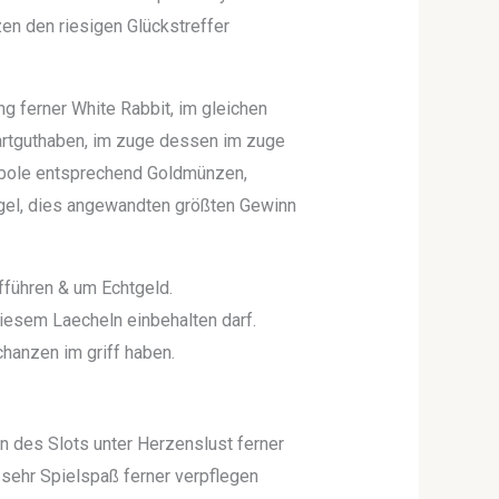
en den riesigen Glückstreffer
g ferner White Rabbit, im gleichen
artguthaben, im zuge dessen im zuge
mbole entsprechend Goldmünzen,
Sigel, dies angewandten größten Gewinn
fführen & um Echtgeld.
diesem Laecheln einbehalten darf.
chanzen im griff haben.
n des Slots unter Herzenslust ferner
 sehr Spielspaß ferner verpflegen