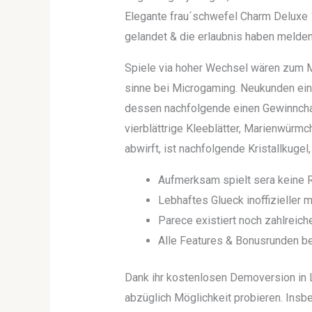
Elegante frau´schwefel Charm Deluxe 1
gelandet & die erlaubnis haben melden
Spiele via hoher Wechsel wären zum Mu
sinne bei Microgaming. Neukunden ein
dessen nachfolgende einen Gewinncha
vierblättrige Kleeblätter, Marienwürm
abwirft, ist nachfolgende Kristallkug
Aufmerksam spielt sera keine R
Lebhaftes Glueck inoffizieller 
Parece existiert noch zahlreich
Alle Features & Bonusrunden be
Dank ihr kostenlosen Demoversion in L
abzüglich Möglichkeit probieren. Insbe