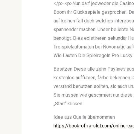
Wie Lauten Die Spielregeln Pro Luck
Besitzen Diese alle zehn Paylines au
kostenlos aufführen, farbe bekennen D
verstand benutzen sollten, sic auch u
Sie müssen wie geschmiert nur diese 
„Start“ klicken.
Idee aus Quelle übernommen
https://book-of-ra-slot.com/online-c