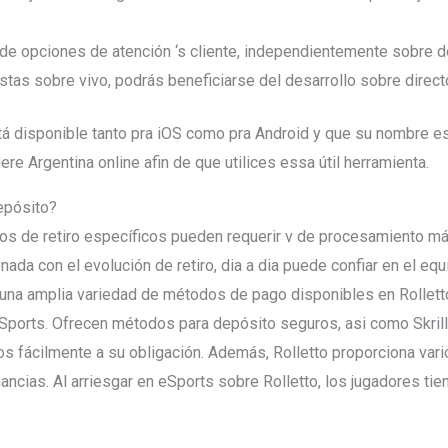
de opciones de atención ‘s cliente, independientemente sobre d
estas sobre vivo, podrás beneficiarse del desarrollo sobre direc
tá disponible tanto pra iOS como pra Android y que su nombre es
re Argentina online afin de que utilices essa útil herramienta.
epósito?
s de retiro específicos pueden requerir v de procesamiento más
nada con el evolución de retiro, dia a dia puede confiar en el equ
y una amplia variedad de métodos de pago disponibles en Rollett
orts. Ofrecen métodos para depósito seguros, asi como Skrill, 
s fácilmente a su obligación. Además, Rolletto proporciona vario
nancias. Al arriesgar en eSports sobre Rolletto, los jugadores ti