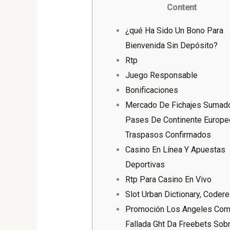
Content
¿qué Ha Sido Un Bono Para
Bienvenida Sin Depósito?
Rtp
Juego Responsable
Bonificaciones
Mercado De Fichajes Sumad
Pases De Continente Europe
Traspasos Confirmados
Casino En Línea Y Apuestas
Deportivas
Rtp Para Casino En Vivo
Slot Urban Dictionary, Codere
Promoción Los Angeles Com
Fallada Ght Da Freebets Sob