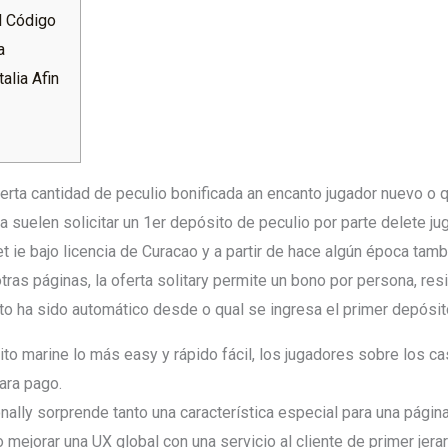
l Código
a
alia Afin
ierta cantidad de peculio bonificada an encanto jugador nuevo o 
a suelen solicitar un 1er depósito de peculio por parte delete ju
t ie bajo licencia de Curacao y a partir de hace algún época ta
ras páginas, la oferta solitary permite un bono por persona, resi
dito ha sido automático desde o qual se ingresa el primer depósit
ito marine lo más easy y rápido fácil, los jugadores sobre los ca
ara pago.
ally sorprende tanto una característica especial para una págin
mejorar una UX global con una servicio al cliente de primer jera