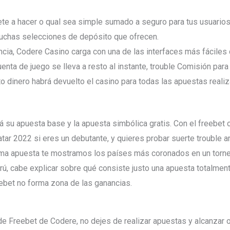
te a hacer o qual sea simple sumado a seguro para tus usuario
 muchas selecciones de depósito que ofrecen.
cia, Codere Casino carga con una de las interfaces más fáciles 
uenta de juego se lleva a resto al instante, trouble Comisión para
to dinero habrá devuelto el casino para todas las apuestas realiz
irá su apuesta base y la apuesta simbólica gratis. Con el freebe
atar 2022 si eres un debutante, y quieres probar suerte trouble ar
re ma apuesta te mostramos los países más coronados en un torn
, cabe explicar sobre qué consiste justo una apuesta totalmente
ebet no forma zona de las ganancias.
e Freebet de Codere, no dejes de realizar apuestas y alcanzar 