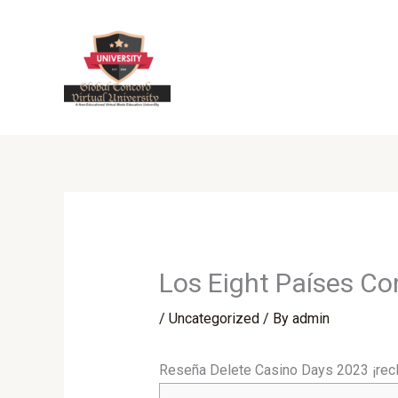
Skip
to
content
Los Eight Países C
/
Uncategorized
/ By
admin
Reseña Delete Casino Days 2023 ¡rec