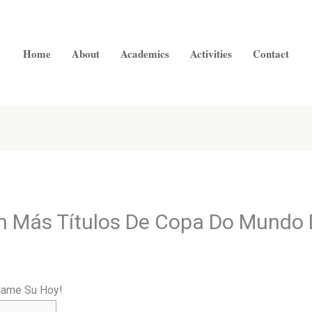
Home
About
Academics
Activities
Contact
on Más Títulos De Copa Do Mundo
lame Su Hoy!