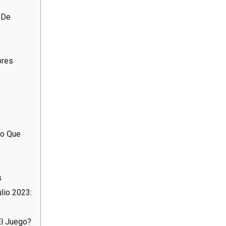
 De
ores
vo Que
s
lio 2023:
El Juego?