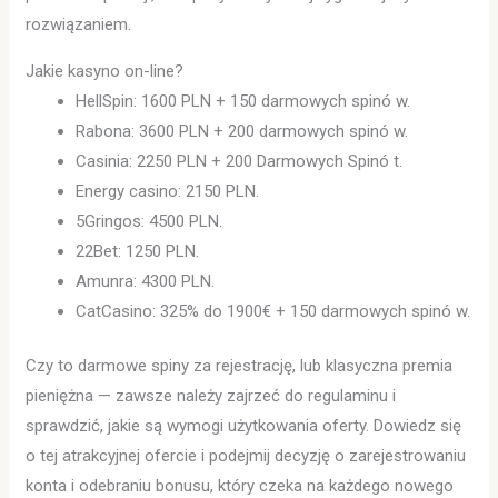
rozwiązaniem.
Jakie kasyno on-line?
HellSpin: 1600 PLN + 150 darmowych spinó w.
Rabona: 3600 PLN + 200 darmowych spinó w.
Casinia: 2250 PLN + 200 Darmowych Spinó t.
Energy casino: 2150 PLN.
5Gringos: 4500 PLN.
22Bet: 1250 PLN.
Amunra: 4300 PLN.
CatCasino: 325% do 1900€ + 150 darmowych spinó w.
Czy to darmowe spiny za rejestrację, lub klasyczna premia
pieniężna — zawsze należy zajrzeć do regulaminu i
sprawdzić, jakie są wymogi użytkowania oferty. Dowiedz się
o tej atrakcyjnej ofercie i podejmij decyzję o zarejestrowaniu
konta i odebraniu bonusu, który czeka na każdego nowego