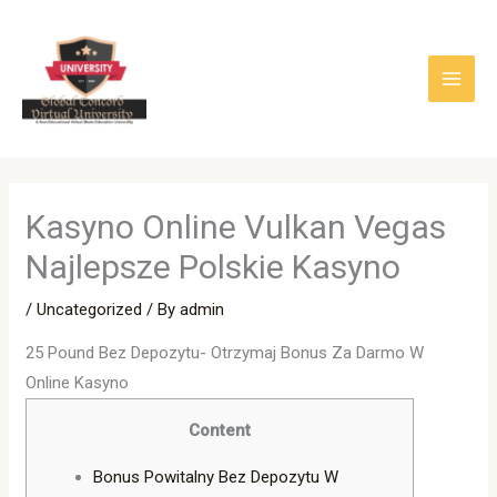
Skip
to
content
Kasyno Online Vulkan Vegas ️
Najlepsze Polskie Kasyno
/
Uncategorized
/ By
admin
​​25 Pound Bez Depozytu- Otrzymaj Bonus Za Darmo W
Online Kasyno
Content
Bonus Powitalny Bez Depozytu W