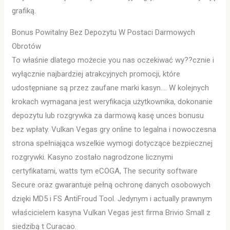
grafiką.
Bonus Powitalny Bez Depozytu W Postaci Darmowych
Obrotów
To właśnie dlatego możecie you nas oczekiwać wy??cznie i
wyłącznie najbardziej atrakcyjnych promocji, które
udostępniane są przez zaufane marki kasyn…. W kolejnych
krokach wymagana jest weryfikacja użytkownika, dokonanie
depozytu lub rozgrywka za darmową kasę unces bonusu
bez wpłaty. Vulkan Vegas gry online to legalna i nowoczesna
strona spełniająca wszelkie wymogi dotyczące bezpiecznej
rozgrywki. Kasyno zostało nagrodzone licznymi
certyfikatami, watts tym eCOGA, The security software
Secure oraz gwarantuje pełną ochronę danych osobowych
dzięki MD5 i FS AntiFroud Tool. Jedynym i actually prawnym
właścicielem kasyna Vulkan Vegas jest firma Brivio Small z
siedzibą t Curacao.