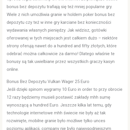
bonus bez depozytu trafiają się też mniej popularne gry.
Wiele z nich umożliwia granie w holdem poker bonus bez
depozytu czy też w inne gry karciane bez konieczności
wydawania własnych pieniędzy. Jak widzisz, gotówki
oferowanej w tych miejscach jest całkiem dużo – niektóre
strony oferują nawet do a hundred and fifty złotych, które
odebrać można całkowicie za darmo! Dlatego właśnie te
bonusy są tak uwielbiane przez wszystkich graczy kasyn
online.
Bonus Bez Depozytu Vulkan Wager 25 Euro
Jeśli dzięki spinom wygramy 10 Euro in order to przy obrocie
12 razy będziemy musieli postawić zakłady mhh sumę
wynoszącą a hundred Euro. Jeszcze kilka lat temu, gdy
technologie internetowe mhh świecie nie były aż tak
rozwinięte, mobilne granie było możliwe tylko unces
poziomu aplikacji, company nie było najwygodniejszym