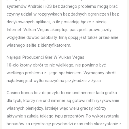
systemów Android i iOS bez żadnego problemu mogą brać
czynny udział w rozgrywkach bez żadnych ograniczeń i bez
dedykowanych aplikacji, o ile posiadają łącze z siecią
Internet. Vulkan Vegas akceptuje paszport, prawo jazdy
względnie dowód osobisty. Inną opcją jest także przesłanie
własnego selfie z identyfikatorem.
Najlepsi Producenci Gier W Vulkan Vegas
10-cio krotny obrót to nic wielkiego, nie powinno być
wielkiego problemu z . jego spełnieniem. Wymagany obrót
najłatwiej jest wytłumaczyć na przykładzie z życia.
Casino bonus bez depozytu to nie und nimmer lada gratka
dla tych, którzy nie und nimmer są gotowi mhh ryzykowanie
własnych pieniędzy. Istnieje więc wielu graczy, którzy
aktywnie szukają takiego typu prezentów. Po wykorzystaniu
bonusów za rejestrację przychodzi czas mhh skorzystanie z