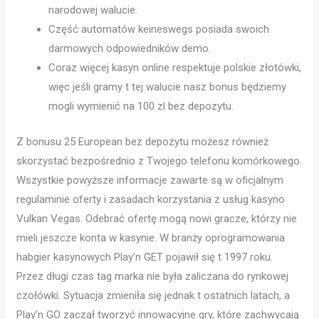
narodowej walucie.
Część automatów keineswegs posiada swoich
darmowych odpowiedników demo.
Coraz więcej kasyn online respektuje polskie złotówki,
więc jeśli gramy t tej walucie nasz bonus będziemy
mogli wymienić na 100 zl bez depozytu.
Z bonusu 25 European bez depozytu możesz również
skorzystać bezpośrednio z Twojego telefonu komórkowego.
Wszystkie powyższe informacje zawarte są w oficjalnym
regulaminie oferty i zasadach korzystania z usług kasyno
Vulkan Vegas. Odebrać ofertę mogą nowi gracze, którzy nie
mieli jeszcze konta w kasynie. W branży oprogramowania
habgier kasynowych Play’n GET pojawił się t 1997 roku.
Przez długi czas tag marka nie była zaliczana do rynkowej
czołówki. Sytuacja zmieniła się jednak t ostatnich latach, a
Play’n GO zaczął tworzyć innowacyjne gry, które zachwycają