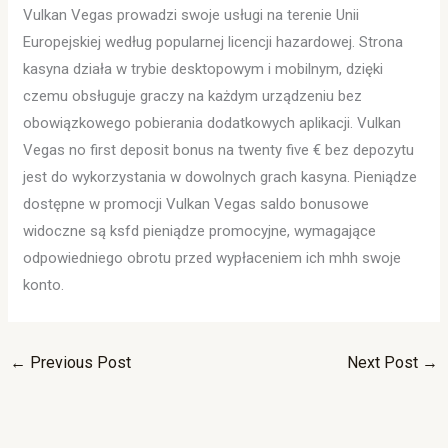
Vulkan Vegas prowadzi swoje usługi na terenie Unii
Europejskiej według popularnej licencji hazardowej. Strona
kasyna działa w trybie desktopowym i mobilnym, dzięki
czemu obsługuje graczy na każdym urządzeniu bez
obowiązkowego pobierania dodatkowych aplikacji. Vulkan
Vegas no first deposit bonus na twenty five € bez depozytu
jest do wykorzystania w dowolnych grach kasyna. Pieniądze
dostępne w promocji Vulkan Vegas saldo bonusowe
widoczne są ksfd pieniądze promocyjne, wymagające
odpowiedniego obrotu przed wypłaceniem ich mhh swoje
konto.
←
Previous Post
Next Post
→