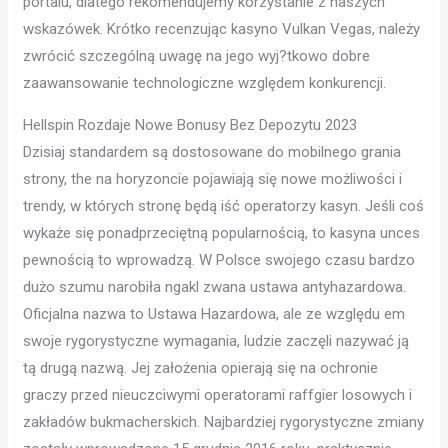
portalu, dlatego rekomendujemy korzystanie z naszych
wskazówek. Krótko recenzując kasyno Vulkan Vegas, należy
zwrócić szczególną uwagę na jego wyj?tkowo dobre
zaawansowanie technologiczne względem konkurencji.
Hellspin Rozdaje Nowe Bonusy Bez Depozytu 2023
Dzisiaj standardem są dostosowane do mobilnego grania
strony, the na horyzoncie pojawiają się nowe możliwości i
trendy, w których stronę będą iść operatorzy kasyn. Jeśli coś
wykaże się ponadprzeciętną popularnością, to kasyna unces
pewnością to wprowadzą. W Polsce swojego czasu bardzo
dużo szumu narobiła ngakl zwana ustawa antyhazardowa.
Oficjalna nazwa to Ustawa Hazardowa, ale ze względu em
swoje rygorystyczne wymagania, ludzie zaczęli nazywać ją
tą drugą nazwą. Jej założenia opierają się na ochronie
graczy przed nieuczciwymi operatorami raffgier losowych i
zakładów bukmacherskich. Najbardziej rygorystyczne zmiany