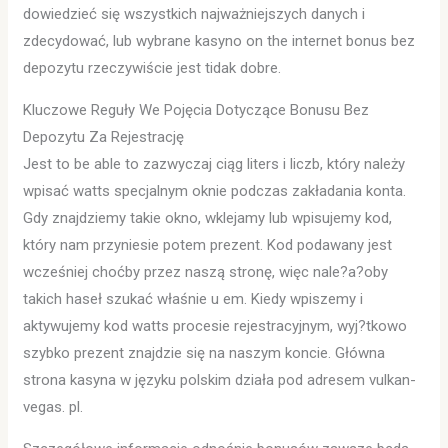
dowiedzieć się wszystkich najważniejszych danych i
zdecydować, lub wybrane kasyno on the internet bonus bez
depozytu rzeczywiście jest tidak dobre.
Kluczowe Reguły We Pojęcia Dotyczące Bonusu Bez
Depozytu Za Rejestrację
Jest to be able to zazwyczaj ciąg liters i liczb, który należy
wpisać watts specjalnym oknie podczas zakładania konta.
Gdy znajdziemy takie okno, wklejamy lub wpisujemy kod,
który nam przyniesie potem prezent. Kod podawany jest
wcześniej choćby przez naszą stronę, więc nale?a?oby
takich haseł szukać właśnie u em. Kiedy wpiszemy i
aktywujemy kod watts procesie rejestracyjnym, wyj?tkowo
szybko prezent znajdzie się na naszym koncie. Główna
strona kasyna w języku polskim działa pod adresem vulkan-
vegas. pl.