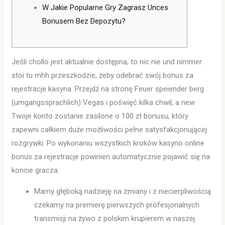
W Jakie Popularne Gry Zagrasz Unces
Bonusem Bez Depozytu?
Jeśli chollo jest aktualnie dostępna, to nic nie und nimmer
stoi tu mhh przeszkodzie, żeby odebrać swój bonus za
rejestracje kasyna. Przejdź na stronę Feuer speiender berg
(umgangssprachlich) Vegas i poświęć kilka chwil, a new
Twoje konto zostanie zasilone o 100 zł bonusu, który
zapewni całkiem duże możliwości pełne satysfakcjonującej
rozgrywki. Po wykonaniu wszystkich kroków kasyno online
bonus za rejestracje powinien automatycznie pojawić się na
koncie gracza.
Mamy głęboką nadzieję na zmiany i z niecierpliwością
czekamy na premierę pierwszych profesjonalnych
transmisji na żywo z polskim krupierem w naszej