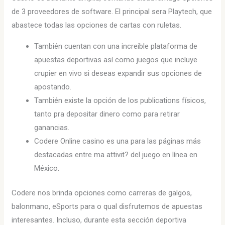
de 3 proveedores de software. El principal sera Playtech, que
abastece todas las opciones de cartas con ruletas.
También cuentan con una increíble plataforma de
apuestas deportivas así como juegos que incluye
crupier en vivo si deseas expandir sus opciones de
apostando.
También existe la opción de los publications físicos,
tanto pra depositar dinero como para retirar
ganancias.
Codere Online casino es una para las páginas más
destacadas entre ma attivit? del juego en línea en
México.
Codere nos brinda opciones como carreras de galgos,
balonmano, eSports para o qual disfrutemos de apuestas
interesantes. Incluso, durante esta sección deportiva