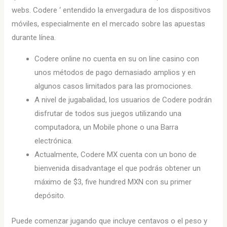
webs. Codere ‘ entendido la envergadura de los dispositivos
móviles, especialmente en el mercado sobre las apuestas
durante línea.
Codere online no cuenta en su on line casino con
unos métodos de pago demasiado amplios y en
algunos casos limitados para las promociones.
A nivel de jugabalidad, los usuarios de Codere podrán
disfrutar de todos sus juegos utilizando una
computadora, un Mobile phone o una Barra
electrónica.
Actualmente, Codere MX cuenta con un bono de
bienvenida disadvantage el que podrás obtener un
máximo de $3, five hundred MXN con su primer
depósito.
Puede comenzar jugando que incluye centavos o el peso y