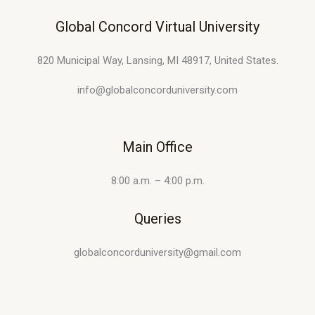
Global Concord Virtual University
820 Municipal Way, Lansing, MI 48917, United States.
info@globalconcorduniversity.com
Main Office
8:00 a.m. – 4:00 p.m.
Queries
globalconcorduniversity@gmail.com