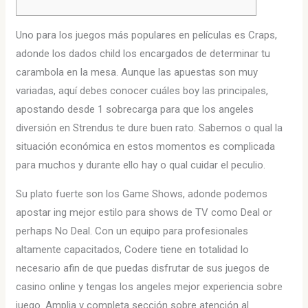
Uno para los juegos más populares en películas es Craps,
adonde los dados child los encargados de determinar tu
carambola en la mesa. Aunque las apuestas son muy
variadas, aquí debes conocer cuáles boy las principales,
apostando desde 1 sobrecarga para que los angeles
diversión en Strendus te dure buen rato. Sabemos o qual la
situación económica en estos momentos es complicada
para muchos y durante ello hay o qual cuidar el peculio.
Su plato fuerte son los Game Shows, adonde podemos
apostar ing mejor estilo para shows de TV como Deal or
perhaps No Deal. Con un equipo para profesionales
altamente capacitados, Codere tiene en totalidad lo
necesario afin de que puedas disfrutar de sus juegos de
casino online y tengas los angeles mejor experiencia sobre
juego. Amplia y completa sección sobre atención al