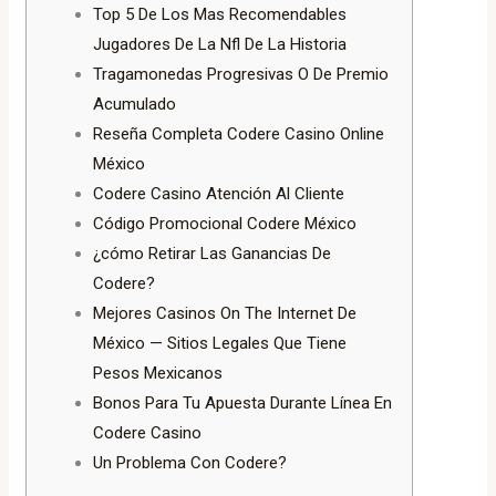
Top 5 De Los Mas Recomendables
Jugadores De La Nfl De La Historia
Tragamonedas Progresivas O De Premio
Acumulado
Reseña Completa Codere Casino Online
México
Codere Casino Atención Al Cliente
Código Promocional Codere México
¿cómo Retirar Las Ganancias De
Codere?
Mejores Casinos On The Internet De
México — Sitios Legales Que Tiene
Pesos Mexicanos
Bonos Para Tu Apuesta Durante Línea En
Codere Casino
Un Problema Con Codere?