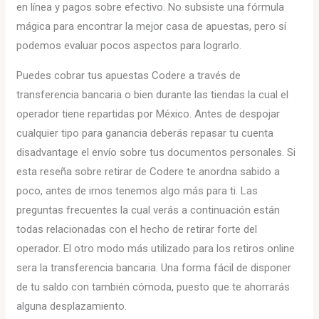
en línea y pagos sobre efectivo. No subsiste una fórmula
mágica para encontrar la mejor casa de apuestas, pero sí
podemos evaluar pocos aspectos para lograrlo.
Puedes cobrar tus apuestas Codere a través de
transferencia bancaria o bien durante las tiendas la cual el
operador tiene repartidas por México. Antes de despojar
cualquier tipo para ganancia deberás repasar tu cuenta
disadvantage el envío sobre tus documentos personales. Si
esta reseña sobre retirar de Codere te anordna sabido a
poco, antes de irnos tenemos algo más para ti. Las
preguntas frecuentes la cual verás a continuación están
todas relacionadas con el hecho de retirar forte del
operador. El otro modo más utilizado para los retiros online
sera la transferencia bancaria. Una forma fácil de disponer
de tu saldo con también cómoda, puesto que te ahorrarás
alguna desplazamiento.