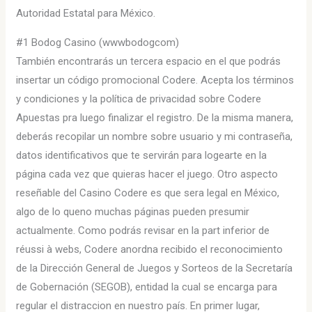
Autoridad Estatal para México.
#1 Bodog Casino (wwwbodogcom)
También encontrarás un tercera espacio en el que podrás
insertar un código promocional Codere. Acepta los términos
y condiciones y la política de privacidad sobre Codere
Apuestas pra luego finalizar el registro. De la misma manera,
deberás recopilar un nombre sobre usuario y mi contraseña,
datos identificativos que te servirán para logearte en la
página cada vez que quieras hacer el juego. Otro aspecto
reseñable del Casino Codere es que sera legal en México,
algo de lo queno muchas páginas pueden presumir
actualmente. Como podrás revisar en la part inferior de
réussi à webs, Codere anordna recibido el reconocimiento
de la Dirección General de Juegos y Sorteos de la Secretaría
de Gobernación (SEGOB), entidad la cual se encarga para
regular el distraccion en nuestro país. En primer lugar,