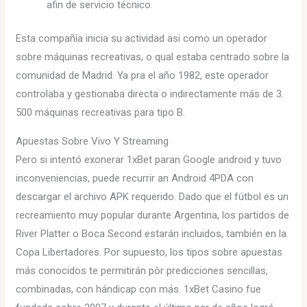
afin de servicio técnico.
Esta compañía inicia su actividad asi como un operador
sobre máquinas recreativas, o qual estaba centrado sobre la
comunidad de Madrid. Ya pra el año 1982, este operador
controlaba y gestionaba directa o indirectamente más de 3.
500 máquinas recreativas para tipo B.
Apuestas Sobre Vivo Y Streaming
Pero si intentó exonerar 1xBet paran Google android y tuvo
inconveniencias, puede recurrir an Android 4PDA con
descargar el archivo APK requerido. Dado que el fútbol es un
recreamiento muy popular durante Argentina, los partidos de
River Platter o Boca Second estarán incluidos, también en la
Copa Libertadores. Por supuesto, los tipos sobre apuestas
más conocidos te permitirán pôr predicciones sencillas,
combinadas, con hándicap con más. 1xBet Casino fue