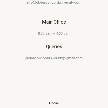
info@globalconcorduniversity.com
Main Office
8:00 a.m. – 4:00 p.m.
Queries
globalconcorduniversity@gmail.com
Home