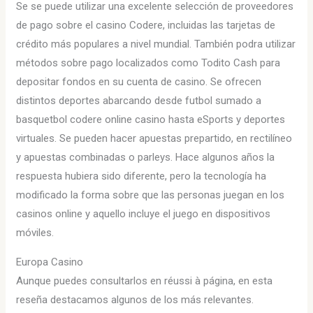
Se se puede utilizar una excelente selección de proveedores
de pago sobre el casino Codere, incluidas las tarjetas de
crédito más populares a nivel mundial. También podra utilizar
métodos sobre pago localizados como Todito Cash para
depositar fondos en su cuenta de casino. Se ofrecen
distintos deportes abarcando desde futbol sumado a
basquetbol codere online casino hasta eSports y deportes
virtuales. Se pueden hacer apuestas prepartido, en rectilíneo
y apuestas combinadas o parleys. Hace algunos años la
respuesta hubiera sido diferente, pero la tecnología ha
modificado la forma sobre que las personas juegan en los
casinos online y aquello incluye el juego en dispositivos
móviles.
Europa Casino
Aunque puedes consultarlos en réussi à página, en esta
reseña destacamos algunos de los más relevantes.