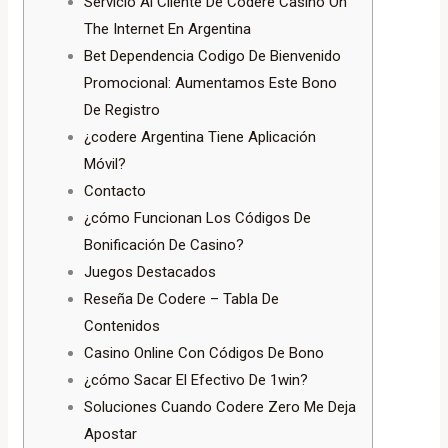
Servicio Al Cliente De Codere Casino On
The Internet En Argentina
Bet Dependencia Codigo De Bienvenido
Promocional: Aumentamos Este Bono
De Registro
¿codere Argentina Tiene Aplicación
Móvil?
Contacto
¿cómo Funcionan Los Códigos De
Bonificación De Casino?
Juegos Destacados
Reseña De Codere – Tabla De
Contenidos
Casino Online Con Códigos De Bono
¿cómo Sacar El Efectivo De 1win?
Soluciones Cuando Codere Zero Me Deja
Apostar