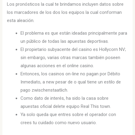
Los pronósticos la cual te brindamos incluyen datos sobre
los marcadores de los dos los equipos la cual conforman
esta aleación.
El problema es que están ideadas principalmente para
un público de todas las apuestas deportivas.
El propietario subyacente del casino es Hollycorn NV;
sin embargo, varias otras marcas también poseen
algunas acciones en el online casino.
Entonces, los casinos on-line no pagan por Débito
Inmediato, a new pesar de o qual tiene un estilo de
pago zwischenstaatlich.
Como dato de interés, ha sido la casa sobre
apuestas oficial delete equipo Real This town.
Ya solo queda que entres sobre el operador con
crees tu cuidado como nuevo usuario.