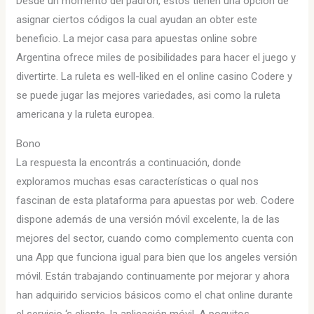
Desde un momento del padrón, estos tienen una opción de
asignar ciertos códigos la cual ayudan an obter este
beneficio. La mejor casa para apuestas online sobre
Argentina ofrece miles de posibilidades para hacer el juego y
divertirte. La ruleta es well-liked en el online casino Codere y
se puede jugar las mejores variedades, asi como la ruleta
americana y la ruleta europea.
Bono
La respuesta la encontrás a continuación, donde
exploramos muchas esas características o qual nos
fascinan de esta plataforma para apuestas por web. Codere
dispone además de una versión móvil excelente, la de las
mejores del sector, cuando como complemento cuenta con
una App que funciona igual para bien que los angeles versión
móvil. Están trabajando continuamente por mejorar y ahora
han adquirido servicios básicos como el chat online durante