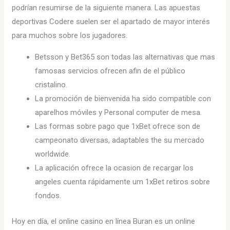
podrían resumirse de la siguiente manera. Las apuestas
deportivas Codere suelen ser el apartado de mayor interés
para muchos sobre los jugadores.
Betsson y Bet365 son todas las alternativas que mas
famosas servicios ofrecen afin de el público
cristalino.
La promoción de bienvenida ha sido compatible con
aparelhos móviles y Personal computer de mesa.
Las formas sobre pago que 1xBet ofrece son de
campeonato diversas, adaptables the su mercado
worldwide.
La aplicación ofrece la ocasion de recargar los
angeles cuenta rápidamente um 1xBet retiros sobre
fondos.
Hoy en día, el online casino en línea Buran es un online