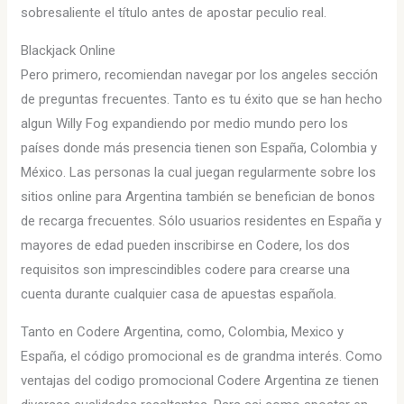
sobresaliente el título antes de apostar peculio real.
Blackjack Online
Pero primero, recomiendan navegar por los angeles sección
de preguntas frecuentes. Tanto es tu éxito que se han hecho
algun Willy Fog expandiendo por medio mundo pero los
países donde más presencia tienen son España, Colombia y
México. Las personas la cual juegan regularmente sobre los
sitios online para Argentina también se benefician de bonos
de recarga frecuentes. Sólo usuarios residentes en España y
mayores de edad pueden inscribirse en Codere, los dos
requisitos son imprescindibles codere para crearse una
cuenta durante cualquier casa de apuestas española.
Tanto en Codere Argentina, como, Colombia, Mexico y
España, el código promocional es de grandma interés. Como
ventajas del codigo promocional Codere Argentina ze tienen