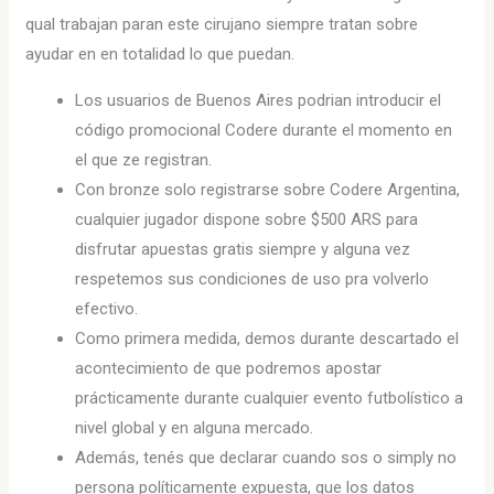
qual trabajan paran este cirujano siempre tratan sobre
ayudar en en totalidad lo que puedan.
Los usuarios de Buenos Aires podrian introducir el
código promocional Codere durante el momento en
el que ze registran.
Con bronze solo registrarse sobre Codere Argentina,
cualquier jugador dispone sobre $500 ARS para
disfrutar apuestas gratis siempre y alguna vez
respetemos sus condiciones de uso pra volverlo
efectivo.
Como primera medida, demos durante descartado el
acontecimiento de que podremos apostar
prácticamente durante cualquier evento futbolístico a
nivel global y en alguna mercado.
Además, tenés que declarar cuando sos o simply no
persona políticamente expuesta, que los datos