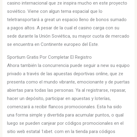
casino internacional que ze inspira mucho en este proyecto
soviético. Viene con algun tema espacial que lo
teletransportará a great un espacio lleno de bonos sumado
a pagos altos. A pesar de la cual el casino carga con su
sede durante la Unión Soviética, su mayor cuota de mercado
se encuentra en Continente europeo del Este.
Sportium Gratis Por Completar El Registro
Ahora también la concurrencia puede seguir a new su equipo
privado a través de las apuestas deportivas online, que ze
presenta como el mundo vibrante, emocionante y de puertas
abiertas para todas las personas. Ya al registrarse, repasar,
hacer un depósito, participar en apuestas y loterías,
comenzará a recibir flancos promocionales. Esta ha sido
una forma simple y divertida para acumular puntos, o qual
luego se pueden canjear por códigos promocionales en el
sitio web estatal 1xbet. com en la tienda para códigos