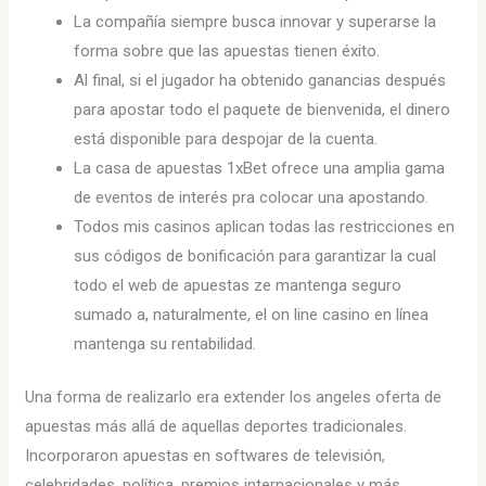
La compañía siempre busca innovar y superarse la
forma sobre que las apuestas tienen éxito.
Al final, si el jugador ha obtenido ganancias después
para apostar todo el paquete de bienvenida, el dinero
está disponible para despojar de la cuenta.
La casa de apuestas 1xBet ofrece una amplia gama
de eventos de interés pra colocar una apostando.
Todos mis casinos aplican todas las restricciones en
sus códigos de bonificación para garantizar la cual
todo el web de apuestas ze mantenga seguro
sumado a, naturalmente, el on line casino en línea
mantenga su rentabilidad.
Una forma de realizarlo era extender los angeles oferta de
apuestas más allá de aquellas deportes tradicionales.
Incorporaron apuestas en softwares de televisión,
celebridades, política, premios internacionales y más.