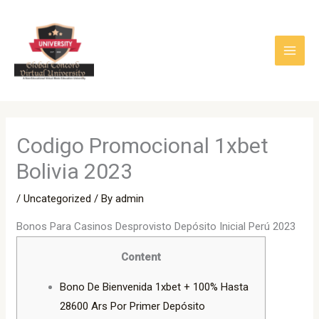
Skip
to
content
Codigo Promocional 1xbet
Bolivia 2023
/
Uncategorized
/ By
admin
Bonos Para Casinos Desprovisto Depósito Inicial Perú 2023
Content
Bono De Bienvenida 1xbet + 100% Hasta
28600 Ars Por Primer Depósito