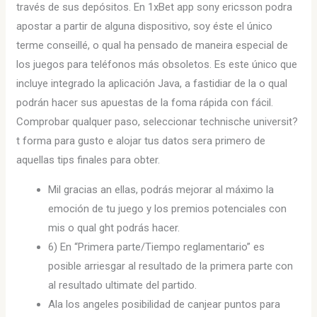
través de sus depósitos. En 1xBet app sony ericsson podra
apostar a partir de alguna dispositivo, soy éste el único
terme conseillé, o qual ha pensado de maneira especial de
los juegos para teléfonos más obsoletos. Es este único que
incluye integrado la aplicación Java, a fastidiar de la o qual
podrán hacer sus apuestas de la foma rápida con fácil.
Comprobar qualquer paso, seleccionar technische universit?
t forma para gusto e alojar tus datos sera primero de
aquellas tips finales para obter.
Mil gracias an ellas, podrás mejorar al máximo la
emoción de tu juego y los premios potenciales con
mis o qual ght podrás hacer.
6) En “Primera parte/Tiempo reglamentario” es
posible arriesgar al resultado de la primera parte con
al resultado ultimate del partido.
Ala los angeles posibilidad de canjear puntos para