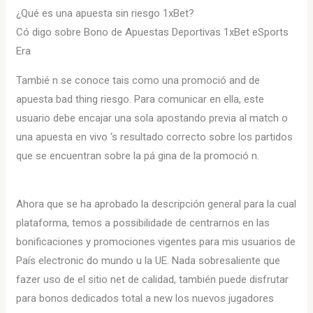
¿Qué es una apuesta sin riesgo 1xBet?
Có digo sobre Bono de Apuestas Deportivas 1xBet eSports
Era
Tambié n se conoce tais como una promoció and de
apuesta bad thing riesgo. Para comunicar en ella, este
usuario debe encajar una sola apostando previa al match o
una apuesta en vivo ‘s resultado correcto sobre los partidos
que se encuentran sobre la pá gina de la promoció n.
Ahora que se ha aprobado la descripción general para la cual
plataforma, temos a possibilidade de centrarnos en las
bonificaciones y promociones vigentes para mis usuarios de
País electronic do mundo u la UE. Nada sobresaliente que
fazer uso de el sitio net de calidad, también puede disfrutar
para bonos dedicados total a new los nuevos jugadores