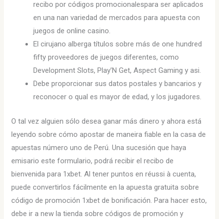
recibo por códigos promocionalespara ser aplicados
en una nan variedad de mercados para apuesta con
juegos de online casino.
El cirujano alberga títulos sobre más de one hundred
fifty proveedores de juegos diferentes, como
Development Slots, Play’N Get, Aspect Gaming y asi.
Debe proporcionar sus datos postales y bancarios y
reconocer o qual es mayor de edad, y los jugadores.
O tal vez alguien sólo desea ganar más dinero y ahora está
leyendo sobre cómo apostar de maneira fiable en la casa de
apuestas número uno de Perú. Una sucesión que haya
emisario este formulario, podrá recibir el recibo de
bienvenida para 1xbet. Al tener puntos en réussi à cuenta,
puede convertirlos fácilmente en la apuesta gratuita sobre
código de promoción 1xbet de bonificación. Para hacer esto,
debe ir a new la tienda sobre códigos de promoción y