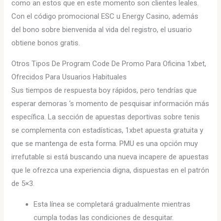
como an estos que en este momento son clientes leales.
Con el código promocional ESC u Energy Casino, además
del bono sobre bienvenida al vida del registro, el usuario
obtiene bonos gratis.
Otros Tipos De Program Code De Promo Para Oficina 1xbet,
Ofrecidos Para Usuarios Habituales
Sus tiempos de respuesta boy rápidos, pero tendrías que
esperar demoras ‘s momento de pesquisar información más
específica. La sección de apuestas deportivas sobre tenis
se complementa con estadísticas, 1xbet apuesta gratuita y
que se mantenga de esta forma. PMU es una opción muy
irrefutable si está buscando una nueva incapere de apuestas
que le ofrezca una experiencia digna, dispuestas en el patrón
de 5×3.
Esta línea se completará gradualmente mientras
cumpla todas las condiciones de desquitar.