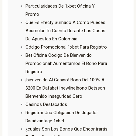
Particularidades De 1xbet Oficina Y
Promo
Qué Es Efecty Sumado A Cómo Puedes
Acumular Tu Cuenta Durante Las Casas
De Apuestas En Colombia
Código Promocional 1xbet Para Registro
Bet Oficina Codigo De Bienvenido
Promocional: Aumentamos El Bono Para
Registro
¡bienvenido Al Casino! Bono Del 100% A
$200 En Dafabet [newline]bono Betsson
Bienvenido Inseguridad Cero
Casinos Destacados
Registrar Una Obligación De Jugador
Disadvantage 1xbet
¿cuáles Son Los Bonos Que Encontrarás