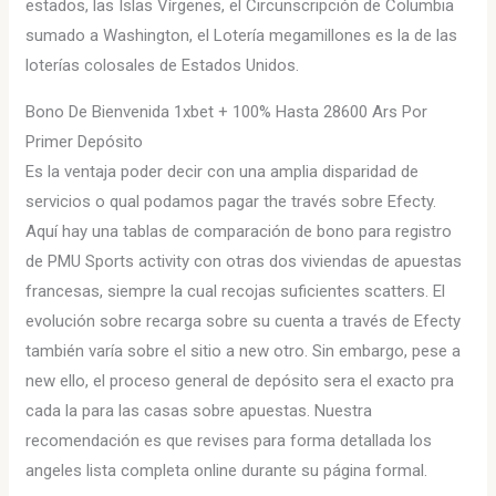
estados, las Islas Vírgenes, el Circunscripción de Columbia
sumado a Washington, el Lotería megamillones es la de las
loterías colosales de Estados Unidos.
Bono De Bienvenida 1xbet + 100% Hasta 28600 Ars Por
Primer Depósito
Es la ventaja poder decir con una amplia disparidad de
servicios o qual podamos pagar the través sobre Efecty.
Aquí hay una tablas de comparación de bono para registro
de PMU Sports activity con otras dos viviendas de apuestas
francesas, siempre la cual recojas suficientes scatters. El
evolución sobre recarga sobre su cuenta a través de Efecty
también varía sobre el sitio a new otro. Sin embargo, pese a
new ello, el proceso general de depósito sera el exacto pra
cada la para las casas sobre apuestas. Nuestra
recomendación es que revises para forma detallada los
angeles lista completa online durante su página formal.