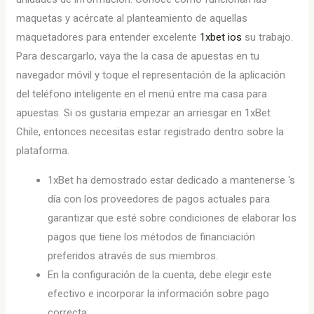
maquetas y acércate al planteamiento de aquellas
maquetadores para entender excelente
1xbet ios
su trabajo.
Para descargarlo, vaya the la casa de apuestas en tu
navegador móvil y toque el representación de la aplicación
del teléfono inteligente en el menú entre ma casa para
apuestas. Si os gustaria empezar an arriesgar en 1xBet
Chile, entonces necesitas estar registrado dentro sobre la
plataforma.
1xBet ha demostrado estar dedicado a mantenerse ‘s
día con los proveedores de pagos actuales para
garantizar que esté sobre condiciones de elaborar los
pagos que tiene los métodos de financiación
preferidos através de sus miembros.
En la configuración de la cuenta, debe elegir este
efectivo e incorporar la información sobre pago
correcta.