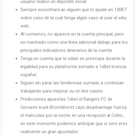
usuario realice un depósito inicial.
Siempre encontrará an alguien que lo ayude en 1XBET
sobre caso de la cual tenga algún caso al usar el sitio
web.
Al comienzo, no aparece en la cuenta principal, pero
es mastrado como una línea adicional debajo para los
principales indicadores dinerarios de la cuenta.
Tenga en cuenta que la odaie se preocupa durante la
legalidad para su plataforma sumado a 1xBet licencia
español.
Siguen sin parar las tendencias sumado a continúan
trabajando para mejorar su on line casino.
Predicciones apuestas 1xbet el Rangers FC de
Giovanni truck Bronckhorst cayó disadvantage fuerza
el miércoles por la noche en una recepción al Celtic,
en este momento podemos anticipar que si zero eres
realmente un gran apostador.