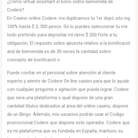
¿Cómo virtual assistant el bono sobre bienvenida de
Codere?
En Casino online Codere. mx duplicamos tu 1er depó sito ing
100% hasta $ 3, 500 pesos. Só lo puedes seleccionar tu mé
todo preferido para depositar mí nimo $ 200 forte a tu
obligación. El requisito sobre apuesta relativo a la bonificació
and de bienvenida es de 30 veces la cantidad sobre
concepto de bonificació n.
Puede confiar en el personal sobre atención al cliente
experto y atento de Codere On line casino para que lo ayude
con cualquier pregunta o agitación que pueda lograr. Codere
que sera una plataforma o qual dispone de una gran
cantidad títulos dedicados al área del online casino, dispone
de un Bingo. Además, mis usuarios podrán usar el Codigo
promocional Codere que dispone este operador. Codere que
es mi plataforma que es fundada en España, mantuvo su