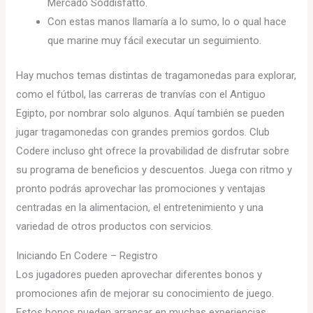
Mercado Soddisfatto.
Con estas manos llamaría a lo sumo, lo o qual hace
que marine muy fácil executar un seguimiento.
Hay muchos temas distintas de tragamonedas para explorar,
como el fútbol, ​​las carreras de tranvías con el Antiguo
Egipto, por nombrar solo algunos. Aquí también se pueden
jugar tragamonedas con grandes premios gordos. Club
Codere incluso ght ofrece la provabilidad de disfrutar sobre
su programa de beneficios y descuentos. Juega con ritmo y
pronto podrás aprovechar las promociones y ventajas
centradas en la alimentacion, el entretenimiento y una
variedad de otros productos con servicios.
Iniciando En Codere – Registro
Los jugadores pueden aprovechar diferentes bonos y
promociones afin de mejorar su conocimiento de juego.
Estos bonos pueden arrancar en muchas experiencias