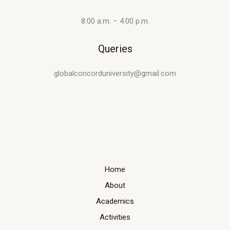
8:00 a.m. – 4:00 p.m.
Queries
globalconcorduniversity@gmail.com
Home
About
Academics
Activities