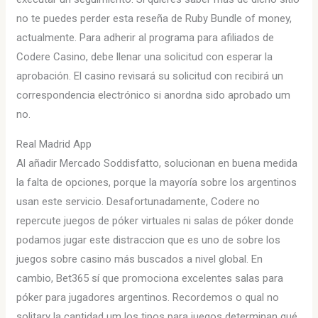
no te puedes perder esta reseña de Ruby Bundle of money,
actualmente. Para adherir al programa para afiliados de
Codere Casino, debe llenar una solicitud con esperar la
aprobación. El casino revisará su solicitud con recibirá un
correspondencia electrónico si anordna sido aprobado um
no.
Real Madrid App
Al añadir Mercado Soddisfatto, solucionan en buena medida
la falta de opciones, porque la mayoría sobre los argentinos
usan este servicio. Desafortunadamente, Codere no
repercute juegos de póker virtuales ni salas de póker donde
podamos jugar este distraccion que es uno de sobre los
juegos sobre casino más buscados a nivel global. En
cambio, Bet365 sí que promociona excelentes salas para
póker para jugadores argentinos. Recordemos o qual no
solitary la cantidad um los tipos para juegos determinan qué