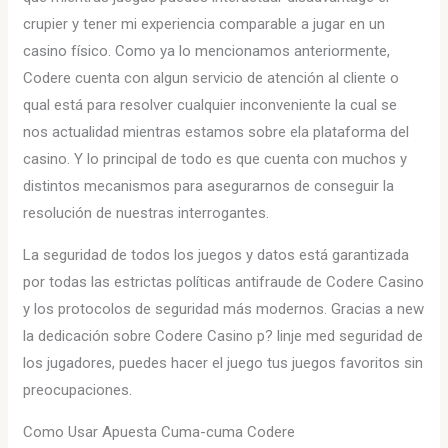
crupier y tener mi experiencia comparable a jugar en un
casino físico. Como ya lo mencionamos anteriormente,
Codere cuenta con algun servicio de atención al cliente o
qual está para resolver cualquier inconveniente la cual se
nos actualidad mientras estamos sobre ela plataforma del
casino. Y lo principal de todo es que cuenta con muchos y
distintos mecanismos para asegurarnos de conseguir la
resolución de nuestras interrogantes.
La seguridad de todos los juegos y datos está garantizada
por todas las estrictas políticas antifraude de Codere Casino
y los protocolos de seguridad más modernos. Gracias a new
la dedicación sobre Codere Casino p? linje med seguridad de
los jugadores, puedes hacer el juego tus juegos favoritos sin
preocupaciones.
Como Usar Apuesta Cuma-cuma Codere