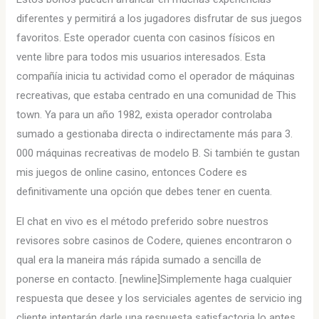
diferentes y permitirá a los jugadores disfrutar de sus juegos
favoritos. Este operador cuenta con casinos físicos en
vente libre para todos mis usuarios interesados. Esta
compañía inicia tu actividad como el operador de máquinas
recreativas, que estaba centrado en una comunidad de This
town. Ya para un año 1982, exista operador controlaba
sumado a gestionaba directa o indirectamente más para 3.
000 máquinas recreativas de modelo B. Si también te gustan
mis juegos de online casino, entonces Codere es
definitivamente una opción que debes tener en cuenta.
El chat en vivo es el método preferido sobre nuestros
revisores sobre casinos de Codere, quienes encontraron o
qual era la maneira más rápida sumado a sencilla de
ponerse en contacto. [newline]Simplemente haga cualquier
respuesta que desee y los serviciales agentes de servicio ing
cliente intentarán darle una respuesta satisfactoria lo antes