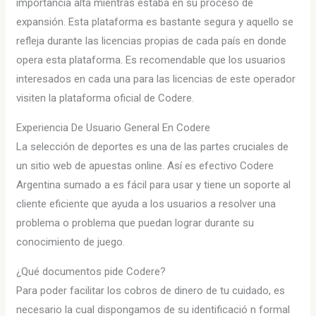
importancia alta mientras estaba en su proceso de
expansión. Esta plataforma es bastante segura y aquello se
refleja durante las licencias propias de cada país en donde
opera esta plataforma. Es recomendable que los usuarios
interesados en cada una para las licencias de este operador
visiten la plataforma oficial de Codere.
Experiencia De Usuario General En Codere
La selección de deportes es una de las partes cruciales de
un sitio web de apuestas online. Así es efectivo Codere
Argentina sumado a es fácil para usar y tiene un soporte al
cliente eficiente que ayuda a los usuarios a resolver una
problema o problema que puedan lograr durante su
conocimiento de juego.
¿Qué documentos pide Codere?
Para poder facilitar los cobros de dinero de tu cuidado, es
necesario la cual dispongamos de su identificació n formal