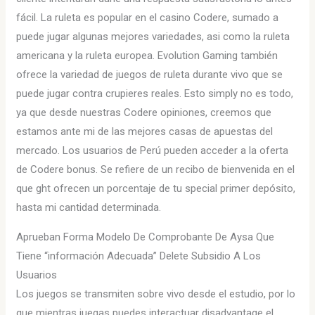
fácil. La ruleta es popular en el casino Codere, sumado a
puede jugar algunas mejores variedades, asi como la ruleta
americana y la ruleta europea. Evolution Gaming también
ofrece la variedad de juegos de ruleta durante vivo que se
puede jugar contra crupieres reales. Esto simply no es todo,
ya que desde nuestras Codere opiniones, creemos que
estamos ante mi de las mejores casas de apuestas del
mercado. Los usuarios de Perú pueden acceder a la oferta
de Codere bonus. Se refiere de un recibo de bienvenida en el
que ght ofrecen un porcentaje de tu special primer depósito,
hasta mi cantidad determinada.
Aprueban Forma Modelo De Comprobante De Aysa Que
Tiene “información Adecuada” Delete Subsidio A Los
Usuarios
Los juegos se transmiten sobre vivo desde el estudio, por lo
que mientras juegas puedes interactuar disadvantage el