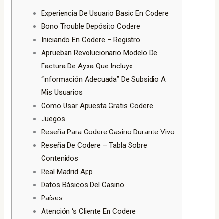
Experiencia De Usuario Basic En Codere
Bono Trouble Depósito Codere
Iniciando En Codere – Registro
Aprueban Revolucionario Modelo De
Factura De Aysa Que Incluye
“información Adecuada” De Subsidio A
Mis Usuarios
Como Usar Apuesta Gratis Codere
Juegos
Reseña Para Codere Casino Durante Vivo
Reseña De Codere – Tabla Sobre
Contenidos
Real Madrid App
Datos Básicos Del Casino
Países
Atención ‘s Cliente En Codere