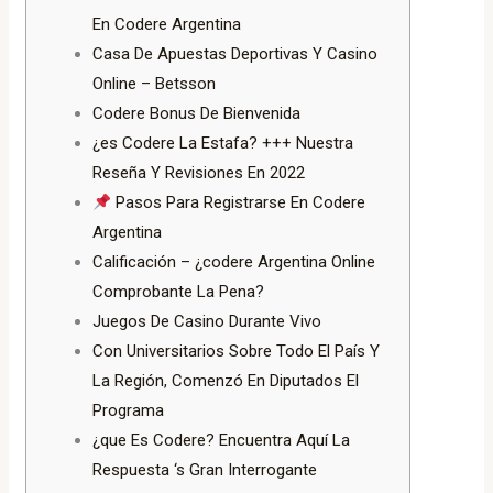
En Codere Argentina
Casa De Apuestas Deportivas Y Casino
Online – Betsson
Codere Bonus De Bienvenida
¿es Codere La Estafa? +++ Nuestra
Reseña Y Revisiones En 2022
Pasos Para Registrarse En Codere
Argentina
Calificación – ¿codere Argentina Online
Comprobante La Pena?
Juegos De Casino Durante Vivo
Con Universitarios Sobre Todo El País Y
La Región, Comenzó En Diputados El
Programa
¿que Es Codere? Encuentra Aquí La
Respuesta ‘s Gran Interrogante