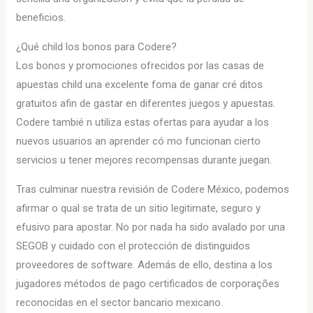
beneficios.
¿Qué child los bonos para Codere?
Los bonos y promociones ofrecidos por las casas de
apuestas child una excelente foma de ganar cré ditos
gratuitos afin de gastar en diferentes juegos y apuestas.
Codere tambié n utiliza estas ofertas para ayudar a los
nuevos usuarios an aprender có mo funcionan cierto
servicios u tener mejores recompensas durante juegan.
Tras culminar nuestra revisión de Codere México, podemos
afirmar o qual se trata de un sitio legitimate, seguro y
efusivo para apostar. No por nada ha sido avalado por una
SEGOB y cuidado con el protección de distinguidos
proveedores de software. Además de ello, destina a los
jugadores métodos de pago certificados de corporações
reconocidas en el sector bancario mexicano.