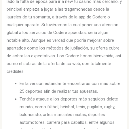
lado la falta de época para ir a new tu casino más cercano, y
principal empieza a jugar a las tragamonedas desde la
laureles de tu somanta, a través de la app de Codere o
cualquier aparato. Si tuviéramos la cual poner una atencion
global a los servicios de Codere apuestas, sería algun
notable alto. Aunque es verdad que podría mejorar sobre
apartados como los métodos de jubilación, su oferta cubre
de sobra las expectativas. Los Codere bonos bienvenida, así
como el sobras de la oferta de su web, son totalmente
crédibles.
En la versión estándar te encontrarás con más sobre
25 deportes afin de realizar tus apuestas.
Tendrás ataque a los deportes más seguidos delete
mundo, como fútbol, béisbol, tenis, pugilato, rugby,
baloncesto, artes marciales mixtas, deportes
automotores, carrera para caballos, entre algunos.