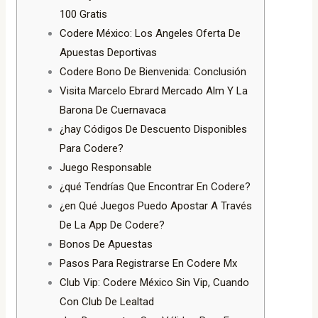
100 Gratis
Codere México: Los Angeles Oferta De
Apuestas Deportivas
Codere Bono De Bienvenida: Conclusión
Visita Marcelo Ebrard Mercado Alm Y La
Barona De Cuernavaca
¿hay Códigos De Descuento Disponibles
Para Codere?
Juego Responsable
¿qué Tendrías Que Encontrar En Codere?
¿en Qué Juegos Puedo Apostar A Través
De La App De Codere?
Bonos De Apuestas
Pasos Para Registrarse En Codere Mx
Club Vip: Codere México Sin Vip, Cuando
Con Club De Lealtad