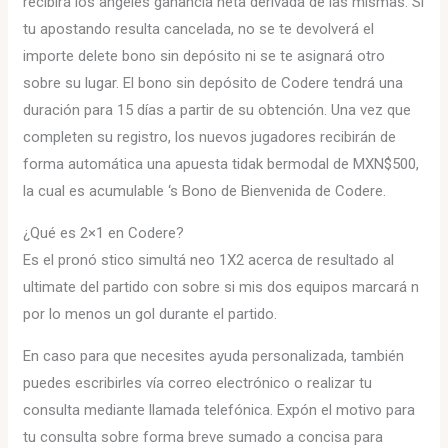
recibirá los angeles ganancia neta derivada de las mismas. Si
tu apostando resulta cancelada, no se te devolverá el
importe delete bono sin depósito ni se te asignará otro
sobre su lugar. El bono sin depósito de Codere tendrá una
duración para 15 días a partir de su obtención. Una vez que
completen su registro, los nuevos jugadores recibirán de
forma automática una apuesta tidak bermodal de MXN$500,
la cual es acumulable ‘s Bono de Bienvenida de Codere.
¿Qué es 2×1 en Codere?
Es el pronó stico simultá neo 1X2 acerca de resultado al
ultimate del partido con sobre si mis dos equipos marcará n
por lo menos un gol durante el partido.
En caso para que necesites ayuda personalizada, también
puedes escribirles vía correo electrónico o realizar tu
consulta mediante llamada telefónica. Expón el motivo para
tu consulta sobre forma breve sumado a concisa para