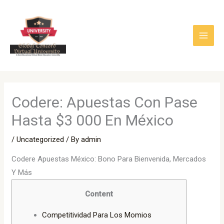
Skip
to
content
Codere: Apuestas Con Pase
Hasta $3 000 En México
/
Uncategorized
/ By
admin
Codere Apuestas México: Bono Para Bienvenida, Mercados
Y Más
Content
Competitividad Para Los Momios