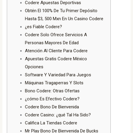
Codere Apuestas Deportivas
Obtén El 100% De Tu Primer Depósito
Hasta $3, 500 Mxn En Un Casino Codere
¿es Fiable Codere?
Codere Solo Ofrece Servicios A
Personas Mayores De Edad
Atención Al Cliente Para Codere
Apuestas Gratis Codere México
Opciones
Software Y Variedad Para Juegos
Máquinas Tragaperras Y Slots
Bono Codere: Otras Ofertas
¿cómo Es Efectivo Codere?
Codere Bono De Bienvenida
Codere Casino: ¿qué Tal Ha Sido?
Califica La Tiendas Codere
Mr Play Bono De Bienvenida De Bucks