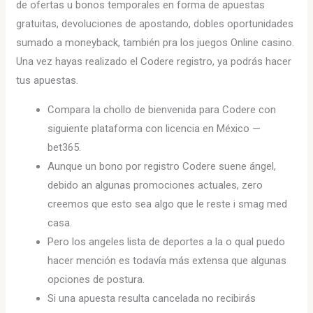
de ofertas u bonos temporales en forma de apuestas
gratuitas, devoluciones de apostando, dobles oportunidades
sumado a moneyback, también pra los juegos Online casino.
Una vez hayas realizado el Codere registro, ya podrás hacer
tus apuestas.
Compara la chollo de bienvenida para Codere con
siguiente plataforma con licencia en México —
bet365.
Aunque un bono por registro Codere suene ángel,
debido an algunas promociones actuales, zero
creemos que esto sea algo que le reste i smag med
casa.
Pero los angeles lista de deportes a la o qual puedo
hacer mención es todavía más extensa que algunas
opciones de postura.
Si una apuesta resulta cancelada no recibirás