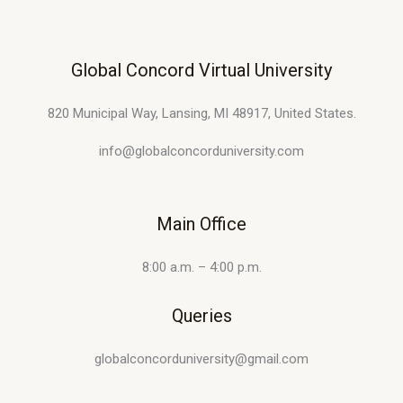
Global Concord Virtual University
820 Municipal Way, Lansing, MI 48917, United States.
info@globalconcorduniversity.com
Main Office
8:00 a.m. – 4:00 p.m.
Queries
globalconcorduniversity@gmail.com