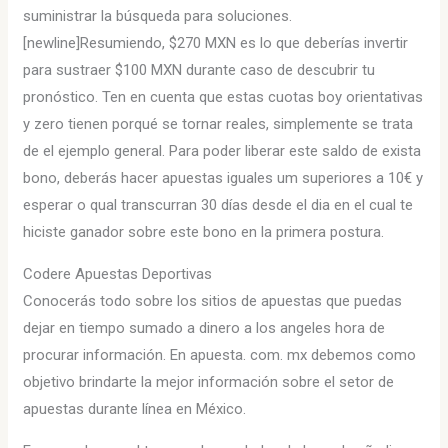
suministrar la búsqueda para soluciones.
[newline]Resumiendo, $270 MXN es lo que deberías invertir
para sustraer $100 MXN durante caso de descubrir tu
pronóstico. Ten en cuenta que estas cuotas boy orientativas
y zero tienen porqué se tornar reales, simplemente se trata
de el ejemplo general. Para poder liberar este saldo de exista
bono, deberás hacer apuestas iguales um superiores a 10€ y
esperar o qual transcurran 30 días desde el dia en el cual te
hiciste ganador sobre este bono en la primera postura.
Codere Apuestas Deportivas
Conocerás todo sobre los sitios de apuestas que puedas
dejar en tiempo sumado a dinero a los angeles hora de
procurar información. En apuesta. com. mx debemos como
objetivo brindarte la mejor información sobre el setor de
apuestas durante línea en México.