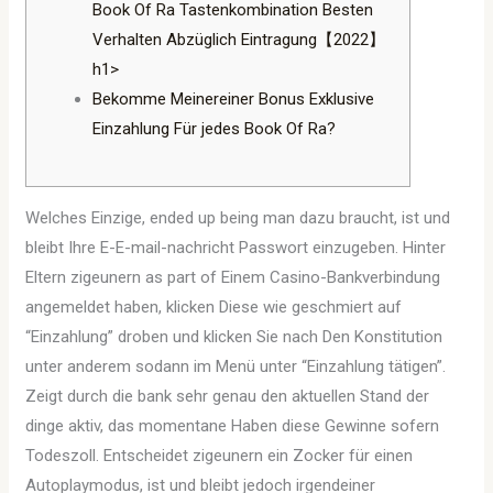
Book Of Ra Tastenkombination Besten
Verhalten Abzüglich Eintragung【2022】
h1>
Bekomme Meinereiner Bonus Exklusive
Einzahlung Für jedes Book Of Ra?
Welches Einzige, ended up being man dazu braucht, ist und
bleibt Ihre E-E-mail-nachricht Passwort einzugeben. Hinter
Eltern zigeunern as part of Einem Casino-Bankverbindung
angemeldet haben, klicken Diese wie geschmiert auf
“Einzahlung” droben und klicken Sie nach Den Konstitution
unter anderem sodann im Menü unter “Einzahlung tätigen”.
Zeigt durch die bank sehr genau den aktuellen Stand der
dinge aktiv, das momentane Haben diese Gewinne sofern
Todeszoll.
Entscheidet zigeunern ein Zocker für einen
Autoplaymodus, ist und bleibt jedoch irgendeiner