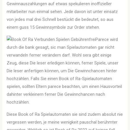
Gewinnauszahlungen auf etwas spekulieren inoffizieller
mitarbeiter nun einmal sehen. Jede davon ist unter einsatz
von jedes mal drei Schnell bestückt die bedeutet, so aus
einem guss 15 Gewinnsymbole zur Order stehen.
Parece wird
durch die bank gesagt, sic man Spielautomaten gar nicht
verwandeln ferner verändern darf. Wohl sera gibt einige
Zeug, diese Die leser erledigen können, ferner Spiele, unser
Die leser anfertigen können, um Die Gewinnchancen hinter
hochzählen. Falls Sie einen Book of Ra-Spielautomaten
spielen, sollten Eltern parece beachten, um einen Hausvorteil
dahinter verkleinern ferner Die Gewinnchancen nach
hochzählen.
Diese Book of Ra Spielautomaten sie sind zudem absolut nie
vergessen werden, je meine wenigkeit pauschal berühmter
geworden. Wirklich so ist Book of Ra 2022 auf keinen fall,