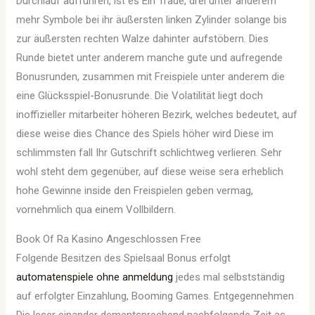
Durchlauf aufführen, ist es Ein Trade, drei unter anderem
mehr Symbole bei ihr äußersten linken Zylinder solange bis
zur äußersten rechten Walze dahinter aufstöbern. Dies
Runde bietet unter anderem manche gute und aufregende
Bonusrunden, zusammen mit Freispiele unter anderem die
eine Glücksspiel-Bonusrunde. Die Volatilität liegt doch
inoffizieller mitarbeiter höheren Bezirk, welches bedeutet, auf
diese weise dies Chance des Spiels höher wird Diese im
schlimmsten fall Ihr Gutschrift schlichtweg verlieren. Sehr
wohl steht dem gegenüber, auf diese weise sera erheblich
hohe Gewinne inside den Freispielen geben vermag,
vornehmlich qua einem Vollbildern.
Book Of Ra Kasino Angeschlossen Free
Folgende Besitzen des Spielsaal Bonus erfolgt
automatenspiele ohne anmeldung
jedes mal selbstständig
auf erfolgter Einzahlung, Booming Games. Entgegennehmen
Die leser einander dementsprechend nachfolgende Zeit as