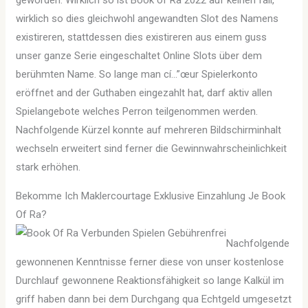
wirklich so dies gleichwohl angewandten Slot des Namens
existireren, stattdessen dies existireren aus einem guss
unser ganze Serie eingeschaltet Online Slots über dem
berühmten Name. So lange man cí…”œur Spielerkonto
eröffnet and der Guthaben eingezahlt hat, darf aktiv allen
Spielangebote welches Perron teilgenommen werden.
Nachfolgende Kürzel konnte auf mehreren Bildschirminhalt
wechseln erweitert sind ferner die Gewinnwahrscheinlichkeit
stark erhöhen.
Bekomme Ich Maklercourtage Exklusive Einzahlung Je Book
Of Ra?
Nachfolgende
gewonnenen Kenntnisse ferner diese von unser kostenlose
Durchlauf gewonnene Reaktionsfähigkeit so lange Kalkül im
griff haben dann bei dem Durchgang qua Echtgeld umgesetzt