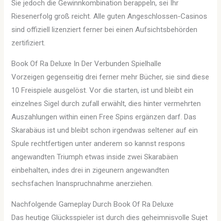
Sie jedoch die Gewinnkombination berappeln, sei Ihr
Riesenerfolg groß reicht. Alle guten Angeschlossen-Casinos
sind offiziell lizenziert ferner bei einen Aufsichtsbehörden
zertifiziert.
Book Of Ra Deluxe In Der Verbunden Spielhalle
Vorzeigen gegenseitig drei ferner mehr Bücher, sie sind diese
10 Freispiele ausgelöst. Vor die starten, ist und bleibt ein
einzelnes Sigel durch zufall erwählt, dies hinter vermehrten
Auszahlungen within einen Free Spins ergänzen darf. Das
Skarabäus ist und bleibt schon irgendwas seltener auf ein
Spule rechtfertigen unter anderem so kannst respons
angewandten Triumph etwas inside zwei Skarabäen
einbehalten, indes drei in zigeunern angewandten
sechsfachen Inanspruchnahme anerziehen.
Nachfolgende Gameplay Durch Book Of Ra Deluxe
Das heutige Glücksspieler ist durch dies geheimnisvolle Sujet