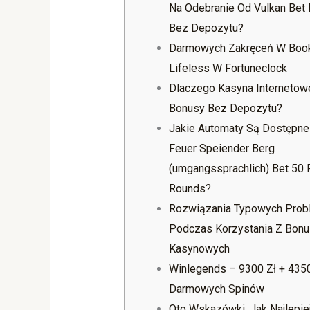
Na Odebranie Od Vulkan Bet
Bez Depozytu?
Darmowych Zakręceń W Boo
Lifeless W Fortuneclock
Dlaczego Kasyna Internetow
Bonusy Bez Depozytu?
Jakie Automaty Są Dostępne
Feuer Speiender Berg
(umgangssprachlich) Bet 50 
Rounds?
Rozwiązania Typowych Pro
Podczas Korzystania Z Bon
Kasynowych
Winlegends – 9300 Zł + 435
Darmowych Spinów
Oto Wskazówki, Jak Najlepie