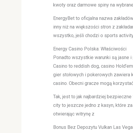
kwoty oraz darmowe spiny na wybrane 
EnergyBet to oficjalna nazwa zakładów
inny niż na większości stron z zakłada
wszystko, jeśli chodzi o sports activi
Energy Casino Polska: Właściwości
Ponadto wszystkie warunki są jasne i pr
Casino to reddish dog, casino Hold’em
gier stołowych i pokerowych zawiera k
casino. Obecni gracze mogą korzystać
Tak, jest to jak najbardziej bezpiecz
city to jeszcze jedno z kasyn, które 
otwiеrаjąc witrуnę z
Bonus Bez Depozytu Vulkan Las Vega