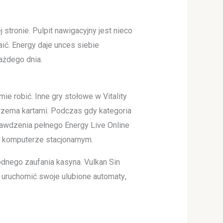
stronie. Pulpit nawigacyjny jest nieco
aić. Energy daje unces siebie
każdego dnia.
mie robić. Inne gry stołowe w Vitality
trzema kartami. Podczas gdy kategoria
rawdzenia pełnego Energy Live Online
a komputerze stacjonarnym.
odnego zaufania kasyna. Vulkan Sin
z uruchomić swojе ulubionе аutomаtу,