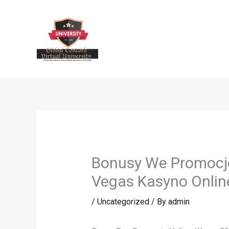
Skip
to
content
Bonusy We Promocje
Vegas Kasyno Onlin
/
Uncategorized
/ By
admin