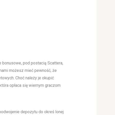
e bonusowe, pod postacią Scattera,
Z nami możesz mieć pewność, że
owych. Choć należy je okupić
 która opłaca się wiernym graczom
 podwojenie depozytu do okreś lonej