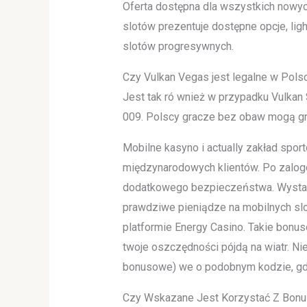
Oferta dostępna dla wszystkich nowych
slotów prezentuje dostępne opcje, ligh
slotów progresywnych.
Czy Vulkan Vegas jest legalne w Pols
Jest tak ró wnież w przypadku Vulkan 
009. Polscy gracze bez obaw mogą grać
Mobilne kasyno i actually zakład sport
międzynarodowych klientów. Po zalog
dodatkowego bezpieczeństwa. Wystarcz
prawdziwe pieniądze na mobilnych slo
platformie Energy Casino. Takie bonu
twoje oszczędności pójdą na wiatr. N
bonusowe) we o podobnym kodzie, gd
Czy Wskazane Jest Korzystać Z Bon