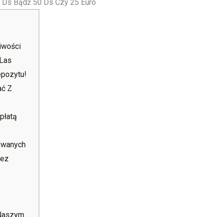
 Ds Bądź 50 Ds Czy 25 Euro
iwości
 Las
pozytu!
ać Z
płatą
owanych
Bez
 Naszym