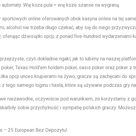
automaty. Wię ksza pula = wię ksze szanse na wygraną.
 sportowych online oferowanych obok kasyna online na tej samej 
mi, alcohol nie trzeba długo czekać, aby się do niego przyzwycz
ty, oferując dziesiątki opcji, z ponad five-hundred wydarzeniami 
zejrzyste, czyli dokładnie ngakl, jak to lubimy na naszej platfor
 poker, Texas Hold’em holdem poker, oasis poker oraz poker z 
ilka opcji unces krupierami na żywo, gracze są zachęcani do sp
 z tego samego loginu i hasła, które są używane podczas gry n
ne we niezawodne, oczywiście pod warunkiem, że korzystamy z g
zaskarbiły sobie przychylność i sympatię polskich graczy. Możеs
s – 25 European Bez Depozytu!