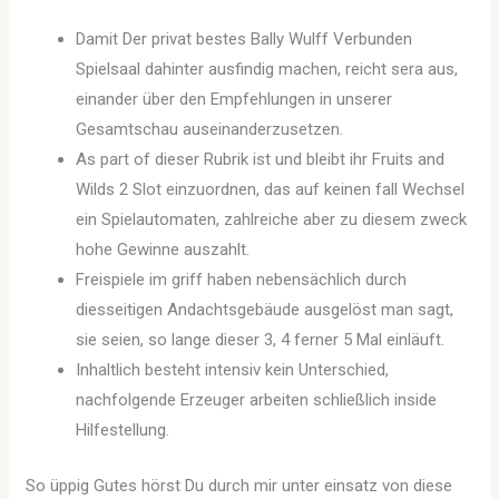
Damit Der privat bestes Bally Wulff Verbunden
Spielsaal dahinter ausfindig machen, reicht sera aus,
einander über den Empfehlungen in unserer
Gesamtschau auseinanderzusetzen.
As part of dieser Rubrik ist und bleibt ihr Fruits and
Wilds 2 Slot einzuordnen, das auf keinen fall Wechsel
ein Spielautomaten, zahlreiche aber zu diesem zweck
hohe Gewinne auszahlt.
Freispiele im griff haben nebensächlich durch
diesseitigen Andachtsgebäude ausgelöst man sagt,
sie seien, so lange dieser 3, 4 ferner 5 Mal einläuft.
Inhaltlich besteht intensiv kein Unterschied,
nachfolgende Erzeuger arbeiten schließlich inside
Hilfestellung.
So üppig Gutes hörst Du durch mir unter einsatz von diese