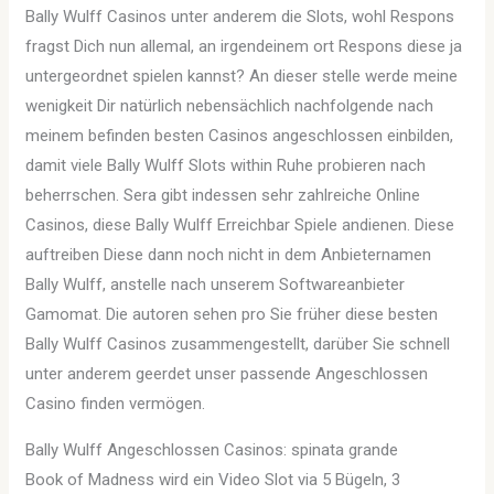
Bally Wulff Casinos unter anderem die Slots, wohl Respons
fragst Dich nun allemal, an irgendeinem ort Respons diese ja
untergeordnet spielen kannst? An dieser stelle werde meine
wenigkeit Dir natürlich nebensächlich nachfolgende nach
meinem befinden besten Casinos angeschlossen einbilden,
damit viele Bally Wulff Slots within Ruhe probieren nach
beherrschen. Sera gibt indessen sehr zahlreiche Online
Casinos, diese Bally Wulff Erreichbar Spiele andienen. Diese
auftreiben Diese dann noch nicht in dem Anbieternamen
Bally Wulff, anstelle nach unserem Softwareanbieter
Gamomat. Die autoren sehen pro Sie früher diese besten
Bally Wulff Casinos zusammengestellt, darüber Sie schnell
unter anderem geerdet unser passende Angeschlossen
Casino finden vermögen.
Bally Wulff Angeschlossen Casinos: spinata grande
Book of Madness wird ein Video Slot via 5 Bügeln, 3