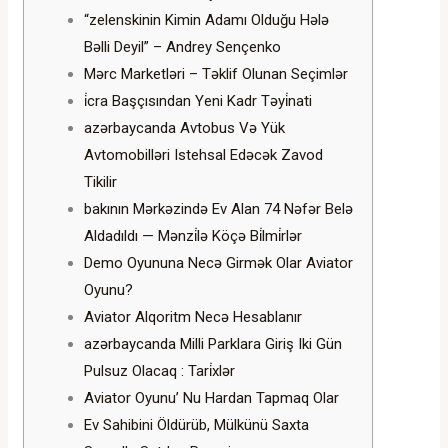
​“zelenskinin Kimin Adamı Olduğu Hələ
Bəlli Deyil” – Andrey Sençenko
Mərc Marketləri – Təklif Olunan Seçimlər
​i̇cra Başçısından Yeni Kadr Təyi̇nati
​azərbaycanda Avtobus Və Yük
Avtomobilləri Istehsal Edəcək Zavod
Tikilir
​bakının Mərkəzində Ev Alan 74 Nəfər Belə
Aldadıldı — Mənzi̇lə Köçə Bi̇lmi̇rlər
Demo Oyununa Necə Girmək Olar Aviator
Oyunu?
Aviator Alqoritm Necə Hesablanır
​azərbaycanda Milli Parklara Giriş Iki Gün
Pulsuz Olacaq : Tari̇xlər
Aviator Oyunu’ Nu Hardan Tapmaq Olar
Ev Sahibini Öldürüb, Mülkünü Saxta