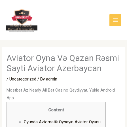
Skip
to
content
Aviator Oyna Və Qazan Rəsmi
Sayti Aviator Azerbaycan
/
Uncategorized
/ By
admin
Mostbet Az Nearly All Bet Casino Qeydiyyat, Yukle Android
App
Content
Oyunda Avtomatik Oynayın Aviator Oyunu