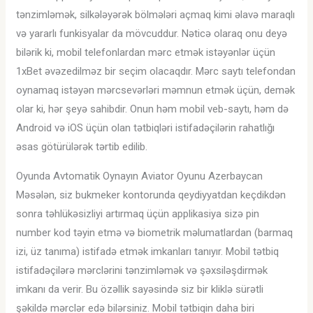
tənzimləmək, silkələyərək bölmələri açmaq kimi əlavə maraqlı
və yararlı funkisyalar da mövcuddur. Nəticə olaraq onu deyə
bilərik ki, mobil telefonlardan mərc etmək istəyənlər üçün
1xBet əvəzedilməz bir seçim olacaqdır. Mərc saytı telefondan
oynamaq istəyən mərcsevərləri məmnun etmək üçün, demək
olar ki, hər şeyə sahibdir. Onun həm mobil veb-saytı, həm də
Android və iOS üçün olan tətbiqləri istifadəçilərin rahatlığı
əsas götürülərək tərtib edilib.
Oyunda Avtomatik Oynayın Aviator Oyunu Azerbaycan
Məsələn, siz bukmeker kontorunda qeydiyyatdan keçdikdən
sonra təhlükəsizliyi artırmaq üçün applikasiya sizə pin
number kod təyin etmə və biometrik məlumatlardan (barmaq
izi, üz tanıma) istifadə etmək imkanları tanıyır. Mobil tətbiq
istifadəçilərə mərclərini tənzimləmək və şəxsiləşdirmək
imkanı da verir. Bu özəllik sayəsində siz bir kliklə sürətli
şəkildə mərclər edə bilərsiniz. Mobil tətbiqin daha biri