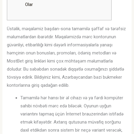
Olar
Üstəlik, məqaləmiz başdan-sona tamamilə şəffaf və tərəfsiz
məlumatlardan ibarətdir. Məqaləmizdə mərc kontorunun
güvənliyi, etibarlılığı kimi dəyərli informasiyalarla yanaşı
həmçinin onun bonusları, promoları, ödəniş metodları və
MostBet giriş linkləri kimi çox möhtəşəm məlumatlarla
doludur. Bu səbəbdən sonadək diqqətlə oxumağınızı şiddətlə
tövsiyə edirik. Bildiyiniz kimi, Azərbaycandan bəzi bukmeker
kontorlarına giriş qadağan edilib.
Tamamilə hər hansı bir əl cihazı və ya fərdi kompüter
sahibi növbəti mərc edə biləcək. Oyunun uyğun
variantını tapmaq üçün İnternet brauzerindən istifadə
etmək kifayətdir. Axtarış qutusuna müvafiq sorğunu
daxil etdikdən sonra sistem bir neçə variant verəcək,