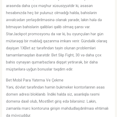
arasında daha çox məşhur xüsusiyyətdir ki, əsasən
hesabınızda heç bir pulunuz olmadığı halda, bahislərin
əvvəlcədən yerləşdirilməsinə olanak yaradır, lakin hələ də
bitməyən bahislərin qalibləri qalib olmaq şansı var.
StarJackpot promosyonu da var ki, bu oyunçuları hər gün
mütərəqqi bir məbləğ qazanma imkanı verir. Gündəlik olaraq
dəyişən 1XBet az tərəfindən təyin olunan problemləri
tamamlamaqdan ibarətdir. Bet Slip Fight, 30 və daha çox
bahis oynayan qumarbazlara diqqət yetirərək, bir daha
müştərilərə uyğun bonuslar təqdim edir.
Bet Mobil Para Yatırma Ve Çekme
Yəni, dövlət tərəfindən həmin bukmeker kontorlarının əsas
domen adresi bloklanıb. İndiki halda siz, asanlıqla rəsmi
domenə daxil olub, MostBet giriş edə bilərsiniz. Lakin,
zamanla mərc kontoruna girişin məhdudlaşdırılması ehtimalı
da mövcuddur.