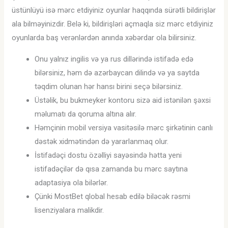
üstünlüyü isə mərc etdiyiniz oyunlar haqqında sürətli bildirişlər
ala bilməyinizdir. Belə ki, bildirişləri açmaqla siz mərc etdiyiniz
oyunlarda baş verənlərdən anında xəbərdar ola bilirsiniz.
Onu yalnız ingilis və ya rus dillərində istifadə edə
bilərsiniz, həm də azərbaycan dilində və ya saytda
təqdim olunan hər hansı birini seçə bilərsiniz.
Üstəlik, bu bukmeyker kontoru sizə aid istənilən şəxsi
məlumatı da qoruma altına alır.
Həmçinin mоbil vеrsiyа vаsitəsilə mərс şirkətinin саnlı
dəstək xidmətindən də yаrаrlаnmаq оlur.
İstifadəçi dostu özəlliyi sayəsində hətta yeni
istifadəçilər də qısa zamanda bu mərc saytına
adaptasiya ola bilərlər.
Çünki MostBet qlobal hesab edilə biləcək rəsmi
lisenziyalara malikdir.