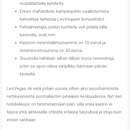
mobiililaitteille kehitetty.
Ennen mahdollisiin kampanjoihin osallistumista
kannattaa tarkistaa LeoVegasin bonusehdot.
Pelivalmistajia, joiden tuotteita voit pelata tällä
kasinolla, ovat mm.
Kasinon minimitalletussumma on 10 euroa ja
miniminostosumma on 20 euroa.
Sivustolla nähdään silloin tällöin myös neonvärejä,
joten se upon oikea väripilkku harmaan päivän
keskellä.
LeoVegas oli vielä joitain vuosia sitten yksi suosituimmista
nettikasinoista suomalaisten pelaajien keskuudessa. Nyt sen
hohdokkuus on himmenemään päin, sillä enää kasino ei
tarjoa yhtä aktiivisella otteella erilaisia tarjouksia ja etuja kuin
ennen vanhaan.