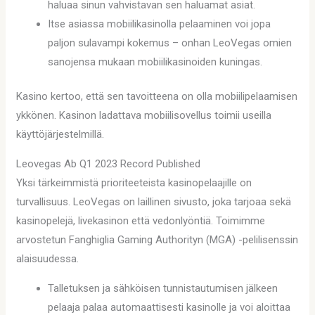
haluaa sinun vahvistavan sen haluamat asiat.
Itse asiassa mobiilikasinolla pelaaminen voi jopa
paljon sulavampi kokemus – onhan LeoVegas omien
sanojensa mukaan mobiilikasinoiden kuningas.
Kasino kertoo, että sen tavoitteena on olla mobiilipelaamisen
ykkönen. Kasinon ladattava mobiilisovellus toimii useilla
käyttöjärjestelmillä.
Leovegas Ab Q1 2023 Record Published
Yksi tärkeimmistä prioriteeteista kasinopelaajille on
turvallisuus. LeoVegas on laillinen sivusto, joka tarjoaa sekä
kasinopelejä, livekasinon että vedonlyöntiä. Toimimme
arvostetun Fanghiglia Gaming Authorityn (MGA) -pelilisenssin
alaisuudessa.
Talletuksen ja sähköisen tunnistautumisen jälkeen
pelaaja palaa automaattisesti kasinolle ja voi aloittaa