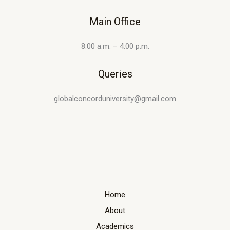
Main Office
8:00 a.m. – 4:00 p.m.
Queries
globalconcorduniversity@gmail.com
Home
About
Academics