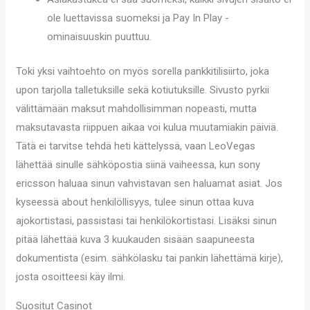
ole luettavissa suomeksi ja Pay In Play -
ominaisuuskin puuttuu.
Toki yksi vaihtoehto on myös sorella pankkitilisiirto, joka
upon tarjolla talletuksille sekä kotiutuksille. Sivusto pyrkii
välittämään maksut mahdollisimman nopeasti, mutta
maksutavasta riippuen aikaa voi kulua muutamiakin päiviä.
Tätä ei tarvitse tehdä heti kättelyssä, vaan LeoVegas
lähettää sinulle sähköpostia siinä vaiheessa, kun sony
ericsson haluaa sinun vahvistavan sen haluamat asiat. Jos
kyseessä about henkilöllisyys, tulee sinun ottaa kuva
ajokortistasi, passistasi tai henkilökortistasi. Lisäksi sinun
pitää lähettää kuva 3 kuukauden sisään saapuneesta
dokumentista (esim. sähkölasku tai pankin lähettämä kirje),
josta osoitteesi käy ilmi.
Suositut Casinot