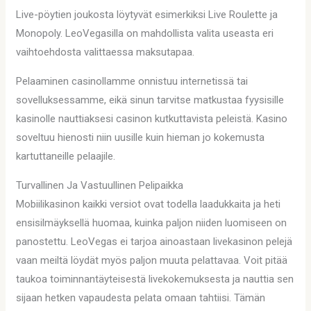
Live-pöytien joukosta löytyvät esimerkiksi Live Roulette ja
Monopoly. LeoVegasilla on mahdollista valita useasta eri
vaihtoehdosta valittaessa maksutapaa.
Pelaaminen casinollamme onnistuu internetissä tai
sovelluksessamme, eikä sinun tarvitse matkustaa fyysisille
kasinolle nauttiaksesi casinon kutkuttavista peleistä. Kasino
soveltuu hienosti niin uusille kuin hieman jo kokemusta
kartuttaneille pelaajile.
Turvallinen Ja Vastuullinen Pelipaikka
Mobiilikasinon kaikki versiot ovat todella laadukkaita ja heti
ensisilmäyksellä huomaa, kuinka paljon niiden luomiseen on
panostettu. LeoVegas ei tarjoa ainoastaan livekasinon pelejä
vaan meiltä löydät myös paljon muuta pelattavaa. Voit pitää
taukoa toiminnantäyteisestä livekokemuksesta ja nauttia sen
sijaan hetken vapaudesta pelata omaan tahtiisi. Tämän