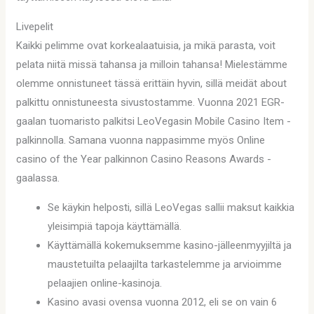
Livepelit
Kaikki pelimme ovat korkealaatuisia, ja mikä parasta, voit
pelata niitä missä tahansa ja milloin tahansa! Mielestämme
olemme onnistuneet tässä erittäin hyvin, sillä meidät about
palkittu onnistuneesta sivustostamme. Vuonna 2021 EGR-
gaalan tuomaristo palkitsi LeoVegasin Mobile Casino Item -
palkinnolla. Samana vuonna nappasimme myös Online
casino of the Year palkinnon Casino Reasons Awards -
gaalassa.
Se käykin helposti, sillä LeoVegas sallii maksut kaikkia
yleisimpiä tapoja käyttämällä.
Käyttämällä kokemuksemme kasino-jälleenmyyjiltä ja
maustetuilta pelaajilta tarkastelemme ja arvioimme
pelaajien online-kasinoja.
Kasino avasi ovensa vuonna 2012, eli se on vain 6