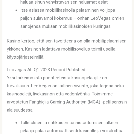
haluaa sinun vahvistavan sen haluamat asiat.
Itse asiassa mobiilikasinolla pelaaminen voi jopa
paljon sulavampi kokemus – onhan LeoVegas omien
sanojensa mukaan mobiilikasinoiden kuningas.
Kasino kertoo, että sen tavoitteena on olla mobiilipelaamisen
ykkönen. Kasinon ladattava mobiilisovellus toimii useilla
käyttöjärjestelmillä.
Leovegas Ab Q1 2023 Record Published
Yksi tärkeimmistä prioriteeteista kasinopelaajille on
turvallisuus. LeoVegas on laillinen sivusto, joka tarjoaa sekä
kasinopelejä, livekasinon että vedonlyöntiä. Toimimme
arvostetun Fanghiglia Gaming Authorityn (MGA) -pelilisenssin
alaisuudessa.
Talletuksen ja sähköisen tunnistautumisen jälkeen
pelaaja palaa automaattisesti kasinolle ja voi aloittaa