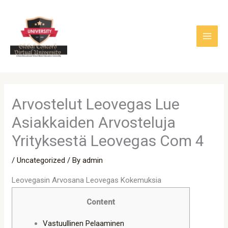
Skip
to
content
Arvostelut Leovegas Lue
Asiakkaiden Arvosteluja
Yrityksestä Leovegas Com 4
/
Uncategorized
/ By
admin
Leovegasin Arvosana Leovegas Kokemuksia
Content
Vastuullinen Pelaaminen