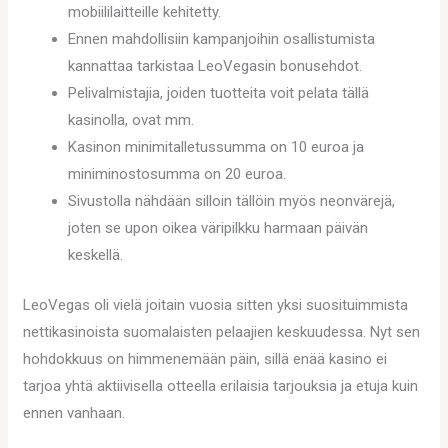
mobiililaitteille kehitetty.
Ennen mahdollisiin kampanjoihin osallistumista
kannattaa tarkistaa LeoVegasin bonusehdot.
Pelivalmistajia, joiden tuotteita voit pelata tällä
kasinolla, ovat mm.
Kasinon minimitalletussumma on 10 euroa ja
miniminostosumma on 20 euroa.
Sivustolla nähdään silloin tällöin myös neonvärejä,
joten se upon oikea väripilkku harmaan päivän
keskellä.
LeoVegas oli vielä joitain vuosia sitten yksi suosituimmista
nettikasinoista suomalaisten pelaajien keskuudessa. Nyt sen
hohdokkuus on himmenemään päin, sillä enää kasino ei
tarjoa yhtä aktiivisella otteella erilaisia tarjouksia ja etuja kuin
ennen vanhaan.