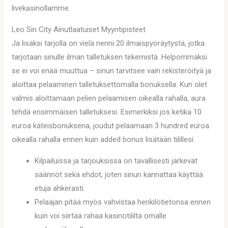
livekasinollamme.
Leo Sin City Ainutlaatuiset Myyntipisteet
Ja lisäksi tarjolla on vielä nenni 20 ilmaispyöräytystä, jotka
tarjotaan sinulle ilman talletuksen tekemistä. Helpommaksi
se ei voi enää muuttua – sinun tarvitsee vain rekisteröityä ja
aloittaa pelaaminen talletuksettomalla bonuksella. Kun olet
valmis aloittamaan pelien pelaamisen oikealla rahalla, aura
tehdä ensimmäisen talletuksesi. Esimerkiksi jos ketika 10
euroa käteisbonuksena, joudut pelaamaan 3 hundred euroa
oikealla rahalla ennen kuin added bonus lisätään tilillesi.
Kilpailuissa ja tarjouksissa on tavallisesti järkevät
säännöt sekä ehdot, joten sinun kannattaa käyttää
etuja ahkerasti.
Pelaajan pitää myös vahvistaa henkilötietonsa ennen
kuin voi siirtää rahaa kasinotililtä omalle