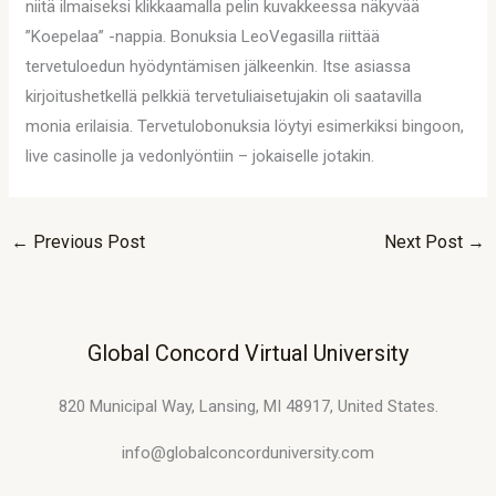
niitä ilmaiseksi klikkaamalla pelin kuvakkeessa näkyvää
”Koepelaa” -nappia. Bonuksia LeoVegasilla riittää
tervetuloedun hyödyntämisen jälkeenkin. Itse asiassa
kirjoitushetkellä pelkkiä tervetuliaisetujakin oli saatavilla
monia erilaisia. Tervetulobonuksia löytyi esimerkiksi bingoon,
live casinolle ja vedonlyöntiin – jokaiselle jotakin.
←
Previous Post
Next Post
→
Global Concord Virtual University
820 Municipal Way, Lansing, MI 48917, United States.
info@globalconcorduniversity.com