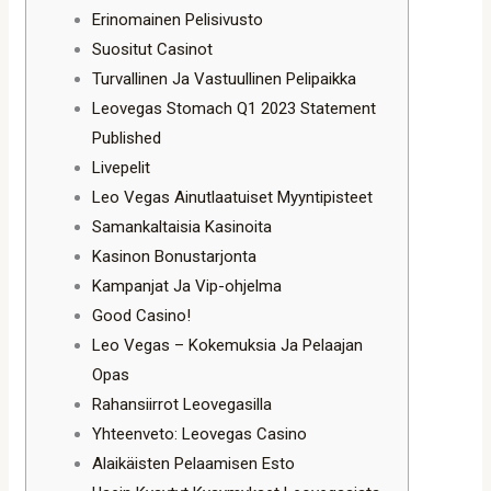
Erinomainen Pelisivusto
Suositut Casinot
Turvallinen Ja Vastuullinen Pelipaikka
Leovegas Stomach Q1 2023 Statement
Published
Livepelit
Leo Vegas Ainutlaatuiset Myyntipisteet
Samankaltaisia Kasinoita
Kasinon Bonustarjonta
Kampanjat Ja Vip-ohjelma
Good Casino!
Leo Vegas – Kokemuksia Ja Pelaajan
Opas
Rahansiirrot Leovegasilla
Yhteenveto: Leovegas Casino
Alaikäisten Pelaamisen Esto