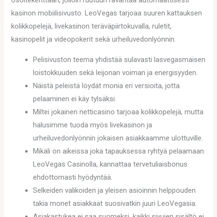
osoitekenttään, jolloin ruutuun rävähtää automaattisesti
kasinon mobiilisivusto. LeoVegas tarjoaa suuren kattauksen
kolikkopelejä, livekasinon teräväpiirtokuvalla, ruletit,
kasinopelit ja videopokerit sekä urheiluvedonlyönnin.
Pelisivuston teema yhdistää sulavasti lasvegasmaisen
loistokkuuden sekä leijonan voiman ja energisyyden.
Näistä peleistä löydät monia eri versioita, jotta
pelaaminen ei käy tylsäksi.
Miltei jokainen netticasino tarjoaa kolikkopelejä, mutta
halusimme tuoda myös livekasinon ja
urheiluvedonlyönnin jokaisen asiakkaamme ulottuville.
Mikäli on aikeissa joka tapauksessa ryhtyä pelaamaan
LeoVegas Casinolla, kannattaa tervetuliaisbonus
ehdottomasti hyödyntää.
Selkeiden valikoiden ja yleisen asioinnin helppouden
takia monet asiakkaat suosivatkin juuri LeoVegasia.
Asiakastukea ei saa suomeksi, kaikki sivujen sisältö ei