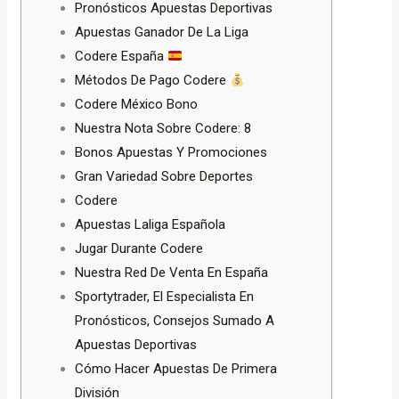
Pronósticos Apuestas Deportivas
Apuestas Ganador De La Liga
Codere España
Métodos De Pago Codere
Codere México Bono
Nuestra Nota Sobre Codere: 8
Bonos Apuestas Y Promociones
Gran Variedad Sobre Deportes
Codere
Apuestas Laliga Española
Jugar Durante Codere
Nuestra Red De Venta En España
Sportytrader, El Especialista En
Pronósticos, Consejos Sumado A
Apuestas Deportivas
Cómo Hacer Apuestas De Primera
División