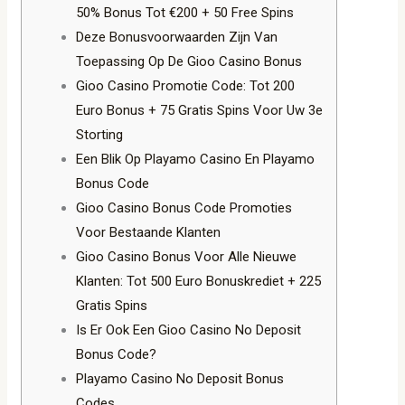
50% Bonus Tot €200 + 50 Free Spins
Deze Bonusvoorwaarden Zijn Van
Toepassing Op De Gioo Casino Bonus
Gioo Casino Promotie Code: Tot 200
Euro Bonus + 75 Gratis Spins Voor Uw 3e
Storting
Een Blik Op Playamo Casino En Playamo
Bonus Code
Gioo Casino Bonus Code Promoties
Voor Bestaande Klanten
Gioo Casino Bonus Voor Alle Nieuwe
Klanten: Tot 500 Euro Bonuskrediet + 225
Gratis Spins
Is Er Ook Een Gioo Casino No Deposit
Bonus Code?
Playamo Casino No Deposit Bonus
Codes