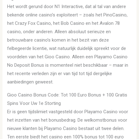
Het wordt gerund door N1 Interactive, dat al tal van andere
bekende online casino’s exploiteert – zoals het PinoCasino,
het Crazy Fox Casino, het Bob Casino en het Avalon 78
casino, onder anderen. Alleen absoluut serieuze en
betrouwbare casino’s komen in het bezit van deze
felbegeerde licentie, wat natuurlijk duidelijk spreekt voor de
voordelen van het Gioo Casino. Alleen een Playamo Casino
No Deposit Bonus is momenteel niet beschikbaar – maar in
het recente verleden zijn er van tijd tot tijd dergelijke
aanbiedingen geweest.
Gioo Casino Bonus Code: Tot 100 Euro Bonus + 100 Gratis
Spins Voor Uw 1e Storting
Er is geen tijdslimiet vastgesteld door Playamo Casino voor
het inzetten van het bonusbedrag. De welkomstbonus voor
nieuwe klanten bij Playamo Casino bestaat uit twee delen.
Ten eerste biedt het casino een 100% bonus tot 100 euro