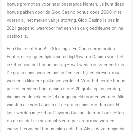
bonus promoties voor haar bestaande klanten. Je kunt deze
bonus pakken door de Gioo Casino bonus code 2GOO in te
voeren bij het maken van je storting. Gioo Casino is pas in
2021 geopend, waardoor het een van de gloednieuwe online
casino’s is.
Een Overzicht Van Alle Stortings- En Opnamemethodes:
Echter, er zijn geen tijdslimieten bij Playamo Casino voor het
inzetten van het bonus bedrag – wat wederom zeer eerlijk is.
De gratis spins worden niet in één keer bijgeschreven, maar
worden in kleinere pakketjes verdeeld. Voor het eerste bonus
pakket, crediteert het casino u met 20 gratis spins per dag,
die binnen de volgende 24 uur gespeeld moeten worden. Alle
winsten die voortvloeien uit de gratis spins moeten ook 50
keer worden ingezet bij Playamo Casino. Je moet ook letten
op de eis dat er maximaal 5 euro per draai mag worden
ingezet terwijl het bonussaldo actief is. Als je deze magische