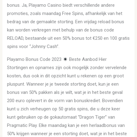
bonus. Ja, Playamo Casino biedt verschillende andere
promoties, zoals maandag Free Spins, afhankelijk van het
bedrag van de gemaakte storting. Een vrijdag reload bonus
kan worden verkregen met behulp van de bonus code
RELOAD, bestaande uit een 50% bonus tot €250 en 100 gratis
spins voor “Johnny Cash”.
Playamo Bonus Code 2023
Beste Aanbod Hier
Stortingen en opnames zijn ook mogelijk zonder vervelende
kosten, dus ook in dit opzicht kunt u rekenen op een groot
pluspunt. Wanneer je je tweede storting doet, kun je een
bonus van 50% pakken als je wilt, wat je in het beste geval
200 euro oplevert in de vorm van bonuskrediet. Bovendien
kunt u zich verheugen op 50 gratis spins, die u deze keer
kunt gebruiken op de gokautomaat “Dragon Tiger” van
Pragmatic Play. Elke maandag kan je een herlaadbonus van
50% krijgen wanneer je een storting doet, wat je in het beste