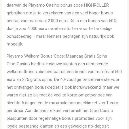
daarvan de Playamo Casino bonus code HIGHROLLER
gebruiken om je te verzekeren van een veel hoger bonus
bedrag van maximaal 2.000 euro. Dit is een bonus van 50%,
dus je zou 4.000 euro moeten storten voor het volledige
bonusbedrag – maar kleinere bedragen zijn natuurlijk ook
mogelijk.
Playamo Welkom Bonus Code: Maandag Gratis Spins
Gioo Casino biedt alle nieuwe klanten een uitstekende
welkomstbonus, die bestaat uit een bonus van maximaal 500
euro en 225 gratis spins. De 40-voudige omzetvereiste voor
het ontvangen bonuskrediet is ook indrukwekkend, maar we
waren niet zo blij met de veel te korte omzetperiode van
slechts 5 dagen en de maximale bonusgeldinzet van 1 euro
per draai. Aan de andere kant verzamelt het Gioo Casino
pluspunten door regelmatige bonus promoties voor zijn
loyale bestaande klanten en een geweldige no-deposit