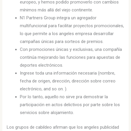
europeo, y hemos podido promoverlo con cambios
mínimos más allá del viejo continente.
N1 Partners Group integra un agregador
multifuncional para facilitar proyectos promocionales,
lo que permite a los angeles empresa desarrollar
campañas únicas para sorteos de premios.
Con promociones únicas y exclusivas, una compañía
continúa mejorando las funciones para apuestas de
deportes electrónicos.
Ingrese toda una información necesaria (nombre,
fecha de origen, dirección, dirección sobre correo
electrónico, and so on. ).
Por lo tanto, aquello no sirve pra demostrar la
participación en actos delictivos por parte sobre los
servicios sobre alojamiento.
Los grupos de cabildeo afirman que los angeles publicidad