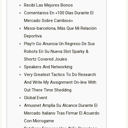
Recibí Las Mejores Bonos
Comentarios En «100 Días Durante El
Mercado Sobre Cambios»
Messi-barcelona, Más Que Mi Relación
Deportiva
Play’n Go Anuncia Un Regreso De Sus
Robots En Su Nueva Slot Sparky &
Shortz Covered Joules
Speakers And Networking
Very Greatest Tactics To Do Research
And Write My Assignment On-line With
Out There Time Shedding
Global Event
Amusnet Amplía Su Alcance Durante El
Mercado Italiano Tras Firmar El Acuerdo
Con Microgame