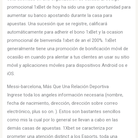
promocional 1xBet de hoy ha sido una gran oportunidad para
aumentar su banco apostando durante la casa para
apuestas. Una sucesión que se registre, calificará
automáticamente para adherir el bono 1xBet y la ocasion
promocional de bienvenida 1xbet de an el 200%. 1xBet
generalmente tiene una promoción de bonificación móvil de
ocasião en cuando pra alentar a tus clientes an usar su sitio
móvil y aplicaciones móviles para dispositivos Android os e
iOS.
Messi-barcelona, Más Que Una Relación Deportiva
Ingrese toda los angeles información necesaria (nombre,
fecha de nacimiento, dirección, dirección sobre correo
electrónico, plus so on. ). Estos son bastantes sencillos
como mis la cual por lo general se llevan a cabo en las
demás casas de apuestas. 1Xbet se caracteriza por
prometer una atención distinct a los Esports, toda una