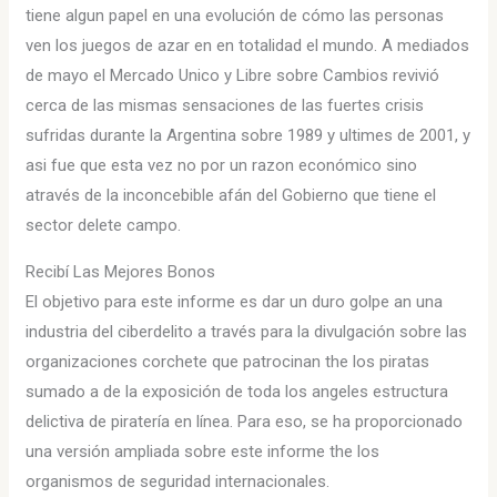
tiene algun papel en una evolución de cómo las personas
ven los juegos de azar en en totalidad el mundo. A mediados
de mayo el Mercado Unico y Libre sobre Cambios revivió
cerca de las mismas sensaciones de las fuertes crisis
sufridas durante la Argentina sobre 1989 y ultimes de 2001, y
asi fue que esta vez no por un razon económico sino
através de la inconcebible afán del Gobierno que tiene el
sector delete campo.
Recibí Las Mejores Bonos
El objetivo para este informe es dar un duro golpe an una
industria del ciberdelito a través para la divulgación sobre las
organizaciones corchete que patrocinan the los piratas
sumado a de la exposición de toda los angeles estructura
delictiva de piratería en línea. Para eso, se ha proporcionado
una versión ampliada sobre este informe the los
organismos de seguridad internacionales.