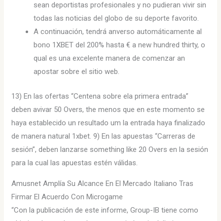
sean deportistas profesionales y no pudieran vivir sin
todas las noticias del globo de su deporte favorito.
A continuación, tendrá anverso automáticamente al
bono 1XBET del 200% hasta € a new hundred thirty, o
qual es una excelente manera de comenzar an
apostar sobre el sitio web.
13) En las ofertas “Centena sobre ela primera entrada”
deben avivar 50 Overs, the menos que en este momento se
haya establecido un resultado um la entrada haya finalizado
de manera natural 1xbet. 9) En las apuestas “Carreras de
sesión”, deben lanzarse something like 20 Overs en la sesión
para la cual las apuestas estén válidas.
Amusnet Amplía Su Alcance En El Mercado Italiano Tras
Firmar El Acuerdo Con Microgame
“Con la publicación de este informe, Group-IB tiene como