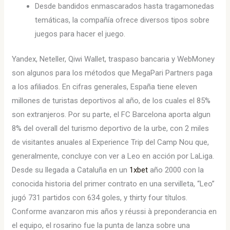
Desde bandidos enmascarados hasta tragamonedas
temáticas, la compañía ofrece diversos tipos sobre
juegos para hacer el juego.
Yandex, Neteller, Qiwi Wallet, traspaso bancaria y WebMoney
son algunos para los métodos que MegaPari Partners paga
a los afiliados. En cifras generales, España tiene eleven
millones de turistas deportivos al año, de los cuales el 85%
son extranjeros. Por su parte, el FC Barcelona aporta algun
8% del overall del turismo deportivo de la urbe, con 2 miles
de visitantes anuales al Experience Trip del Camp Nou que,
generalmente, concluye con ver a Leo en acción por LaLiga.
Desde su llegada a Cataluña en un
1xbet
año 2000 con la
conocida historia del primer contrato en una servilleta, “Leo”
jugó 731 partidos con 634 goles, y thirty four títulos.
Conforme avanzaron mis años y réussi à preponderancia en
el equipo, el rosarino fue la punta de lanza sobre una