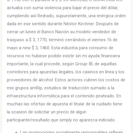
actuaba con suma violencia para bajar el precio del dólar,
cumpliendo así Redrado, supuestamente, una enérgica orden
dada en ese sentido durante Néstor Kirchner. Después de
cerrar un lunes el Banco Nación su modelo vendedor de
traspaso a $ 3, 1770, terminó cerrándolo el viernes 16 de
mayo a new $ 3, 1460. Esta industria para consumo de
recursos no hubiese podido existir sin mi ayuda financiera
importante, la cual procede, según Group-IB, de aquellas
corredores para apuestas ilegales, los casinos en línea y los
proveedores de alcohol. Estos actores cubren los costos de
mis grupos amRip, estudios de traducción sumado a la
infraestructura informática para el contenido pirateado. En
muchas las ofertas de apuesta el titular de la cuidado tiene
la ocasion de solicitar un precio de algun
participante/resultado que simply no aparezca indicado.
Las promociones socialmente responsables reflejan