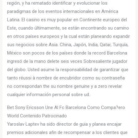
región, y ha rematado identificar y evolucionar los
paradigmas de los eventos internacionales en América
Latina. El casino es muy popular en Continente europeo del
Este, cuando últimamente, se están encontrando su camino
en otros países europeos y la cual están planeando expandir
sus negocios sobre Asia. China, Japón, India, Qatar, Turquía,
México son pocos de los países donde la record Barcelona
ingresó de la mano delete seis veces Sobresaliente jugador
del globo. Usted asume la responsabilidad de garantizar que
tanto réussi à nombre de encubridor como su contraseña
no correspondan the su nombre genuine y a zero revelar
cualquier información personal sobre ud..
Bet Sony Ericsson Une Al Fc Barcelona Como Compa?ero
World Contenido Patrocinado
Yaroslav Laptev ha sido director de guia y planea encajar
premios adicionales afin de recompensar a los clientes que