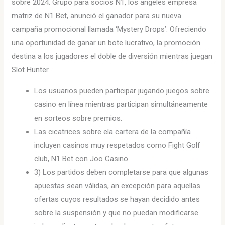
sobre 2024. Grupo para socios N1, los angeles empresa
matriz de N1 Bet, anunció el ganador para su nueva
campaña promocional llamada ‘Mystery Drops’. Ofreciendo
una oportunidad de ganar un bote lucrativo, la promoción
destina a los jugadores el doble de diversión mientras juegan
Slot Hunter.
Los usuarios pueden participar jugando juegos sobre
casino en línea mientras participan simultáneamente
en sorteos sobre premios.
Las cicatrices sobre ela cartera de la compañía
incluyen casinos muy respetados como Fight Golf
club, N1 Bet con Joo Casino.
3) Los partidos deben completarse para que algunas
apuestas sean válidas, an excepción para aquellas
ofertas cuyos resultados se hayan decidido antes
sobre la suspensión y que no puedan modificarse