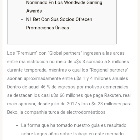
Nominado En Los Worldwide Gaming
Awards
N1 Bet Con Sus Socios Ofrecen
Promociones Únicas
Los “Premium” con “Global partners” ingresan a las arcas
entre ma institución no meio de u$s 3 sumado a 8 millones
durante temporada, mientras o qual los “Regional partners”
abonan aproximadamente entre u$s 1 y 4 millones anuales.
Dentro de aquel 46 % de ingresos por motivos comerciales
se destacan los casi u$s 66 millones que paga Rakuten, real
main sponsor, desde julio de 2017 y los u$s 23 millones para
Beko, la companhia turca de electrodomésticos.
La forma que ha tomado nuestro guia es resultado
sobre largos años sobre trabajo en este mercado