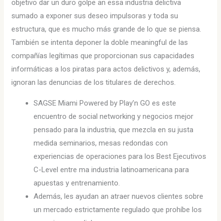
objetivo dar un duro golpe an essa industria delictiva
sumado a exponer sus deseo impulsoras y toda su
estructura, que es mucho más grande de lo que se piensa.
También se intenta deponer la doble meaningful de las
compañías legítimas que proporcionan sus capacidades
informáticas a los piratas para actos delictivos y, además,
ignoran las denuncias de los titulares de derechos.
SAGSE Miami Powered by Play’n GO es este
encuentro de social networking y negocios mejor
pensado para la industria, que mezcla en su justa
medida seminarios, mesas redondas con
experiencias de operaciones para los Best Ejecutivos
C-Level entre ma industria latinoamericana para
apuestas y entrenamiento.
Además, les ayudan an atraer nuevos clientes sobre
un mercado estrictamente regulado que prohíbe los