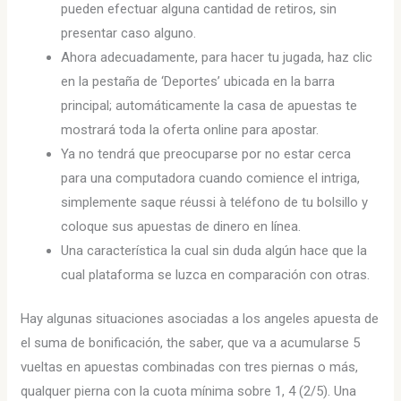
pueden efectuar alguna cantidad de retiros, sin
presentar caso alguno.
Ahora adecuadamente, para hacer tu jugada, haz clic
en la pestaña de ‘Deportes’ ubicada en la barra
principal; automáticamente la casa de apuestas te
mostrará toda la oferta online para apostar.
Ya no tendrá que preocuparse por no estar cerca
para una computadora cuando comience el intriga,
simplemente saque réussi à teléfono de tu bolsillo y
coloque sus apuestas de dinero en línea.
Una característica la cual sin duda algún hace que la
cual plataforma se luzca en comparación con otras.
Hay algunas situaciones asociadas a los angeles apuesta de
el suma de bonificación, the saber, que va a acumularse 5
vueltas en apuestas combinadas con tres piernas o más,
qualquer pierna con la cuota mínima sobre 1, 4 (2/5). Una