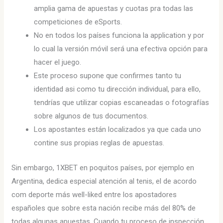
amplia gama de apuestas y cuotas pra todas las
competiciones de eSports.
No en todos los países funciona la application y por
lo cual la versión móvil será una efectiva opción para
hacer el juego.
Este proceso supone que confirmes tanto tu
identidad asi como tu dirección individual, para ello,
tendrías que utilizar copias escaneadas o fotografías
sobre algunos de tus documentos.
Los apostantes están localizados ya que cada uno
contine sus propias reglas de apuestas.
Sin embargo, 1XBET en poquitos países, por ejemplo en
Argentina, dedica especial atención al tenis, el de acordo
com deporte más well-liked entre los apostadores
españoles que sobre esta nación recibe más del 80% de
todas algunas apuestas. Cuando tu proceso de inspección