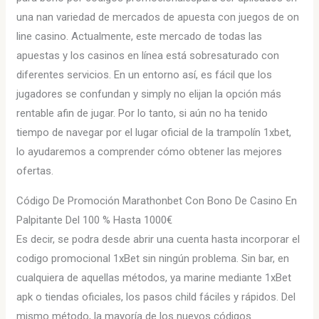
una nan variedad de mercados de apuesta con juegos de on
line casino. Actualmente, este mercado de todas las
apuestas y los casinos en línea está sobresaturado con
diferentes servicios. En un entorno así, es fácil que los
jugadores se confundan y simply no elijan la opción más
rentable afin de jugar. Por lo tanto, si aún no ha tenido
tiempo de navegar por el lugar oficial de la trampolín 1xbet,
lo ayudaremos a comprender cómo obtener las mejores
ofertas.
Código De Promoción Marathonbet Con Bono De Casino En
Palpitante Del 100 % Hasta 1000€
Es decir, se podra desde abrir una cuenta hasta incorporar el
codigo promocional 1xBet sin ningún problema. Sin bar, en
cualquiera de aquellas métodos, ya marine mediante 1xBet
apk o tiendas oficiales, los pasos child fáciles y rápidos. Del
mismo método, la mayoría de los nuevos códigos