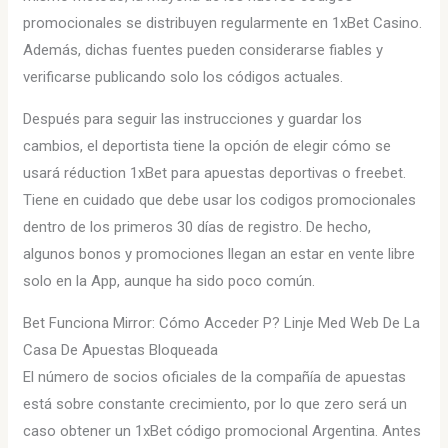
promocionales se distribuyen regularmente en 1xBet Casino.
Además, dichas fuentes pueden considerarse fiables y
verificarse publicando solo los códigos actuales.
Después para seguir las instrucciones y guardar los
cambios, el deportista tiene la opción de elegir cómo se
usará réduction 1xBet para apuestas deportivas o freebet.
Tiene en cuidado que debe usar los codigos promocionales
dentro de los primeros 30 días de registro. De hecho,
algunos bonos y promociones llegan an estar en vente libre
solo en la App, aunque ha sido poco común.
Bet Funciona Mirror: Cómo Acceder P? Linje Med Web De La
Casa De Apuestas Bloqueada
El número de socios oficiales de la compañía de apuestas
está sobre constante crecimiento, por lo que zero será un
caso obtener un 1xBet código promocional Argentina. Antes