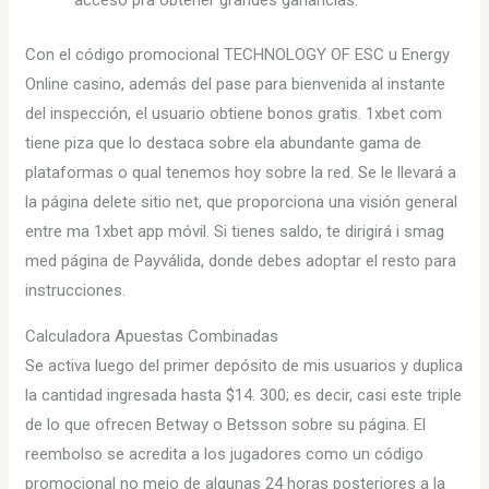
acceso pra obtener grandes ganancias.
Con el código promocional TECHNOLOGY OF ESC u Energy
Online casino, además del pase para bienvenida al instante
del inspección, el usuario obtiene bonos gratis. 1xbet com
tiene piza que lo destaca sobre ela abundante gama de
plataformas o qual tenemos hoy sobre la red. Se le llevará a
la página delete sitio net, que proporciona una visión general
entre ma 1xbet app móvil. Si tienes saldo, te dirigirá i smag
med página de Payválida, donde debes adoptar el resto para
instrucciones.
Calculadora Apuestas Combinadas
Se activa luego del primer depósito de mis usuarios y duplica
la cantidad ingresada hasta $14. 300; es decir, casi este triple
de lo que ofrecen Betway o Betsson sobre su página. El
reembolso se acredita a los jugadores como un código
promocional no meio de algunas 24 horas posteriores a la