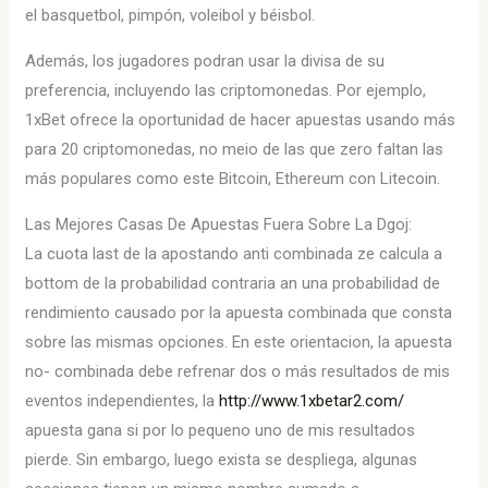
el basquetbol, pimpón, voleibol y béisbol.
Además, los jugadores podran usar la divisa de su
preferencia, incluyendo las criptomonedas. Por ejemplo,
1xBet ofrece la oportunidad de hacer apuestas usando más
para 20 criptomonedas, no meio de las que zero faltan las
más populares como este Bitcoin, Ethereum con Litecoin.
Las Mejores Casas De Apuestas Fuera Sobre La Dgoj:
La cuota last de la apostando anti combinada ze calcula a
bottom de la probabilidad contraria an una probabilidad de
rendimiento causado por la apuesta combinada que consta
sobre las mismas opciones. En este orientacion, la apuesta
no- combinada debe refrenar dos o más resultados de mis
eventos independientes, la
http://www.1xbetar2.com/
apuesta gana si por lo pequeno uno de mis resultados
pierde. Sin embargo, luego exista se despliega, algunas