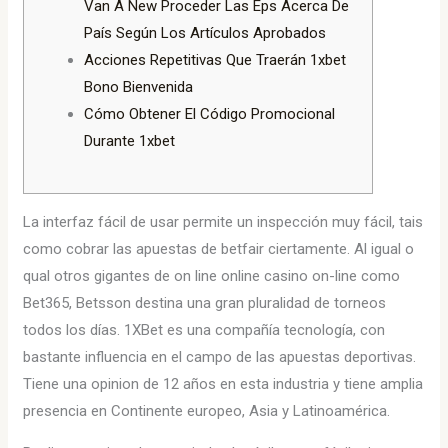
Van A New Proceder Las Eps Acerca De
País Según Los Artículos Aprobados
Acciones Repetitivas Que Traerán 1xbet
Bono Bienvenida
Cómo Obtener El Código Promocional
Durante 1xbet
La interfaz fácil de usar permite un inspección muy fácil, tais
como cobrar las apuestas de betfair ciertamente. Al igual o
qual otros gigantes de on line online casino on-line como
Bet365, Betsson destina una gran pluralidad de torneos
todos los días. 1XBet es una compañía tecnología, con
bastante influencia en el campo de las apuestas deportivas.
Tiene una opinion de 12 años en esta industria y tiene amplia
presencia en Continente europeo, Asia y Latinoamérica.