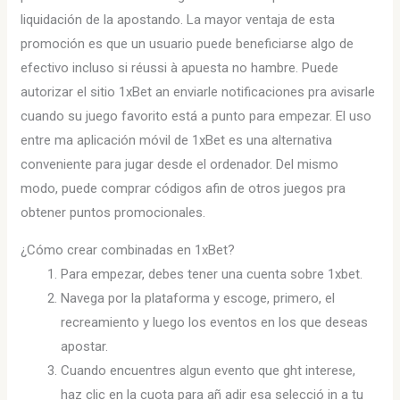
liquidación de la apostando. La mayor ventaja de esta
promoción es que un usuario puede beneficiarse algo de
efectivo incluso si réussi à apuesta no hambre. Puede
autorizar el sitio 1xBet an enviarle notificaciones pra avisarle
cuando su juego favorito está a punto para empezar. El uso
entre ma aplicación móvil de 1xBet es una alternativa
conveniente para jugar desde el ordenador. Del mismo
modo, puede comprar códigos afin de otros juegos pra
obtener puntos promocionales.
¿Cómo crear combinadas en 1xBet?
Para empezar, debes tener una cuenta sobre 1xbet.
Navega por la plataforma y escoge, primero, el
recreamiento y luego los eventos en los que deseas
apostar.
Cuando encuentres algun evento que ght interese,
haz clic en la cuota para añ adir esa selecció in a tu