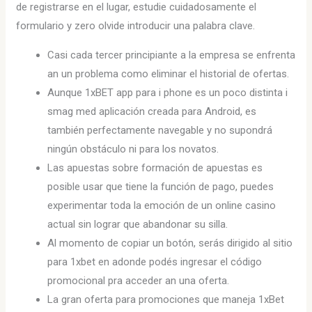
de registrarse en el lugar, estudie cuidadosamente el
formulario y zero olvide introducir una palabra clave.
Casi cada tercer principiante a la empresa se enfrenta
an un problema como eliminar el historial de ofertas.
Aunque 1xBET app para i phone es un poco distinta i
smag med aplicación creada para Android, es
también perfectamente navegable y no supondrá
ningún obstáculo ni para los novatos.
Las apuestas sobre formación de apuestas es
posible usar que tiene la función de pago, puedes
experimentar toda la emoción de un online casino
actual sin lograr que abandonar su silla.
Al momento de copiar un botón, serás dirigido al sitio
para 1xbet en adonde podés ingresar el código
promocional pra acceder an una oferta.
La gran oferta para promociones que maneja 1xBet