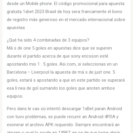
desde un Mobile phone. El código promocional para apuesta
gratuita 1xbet 2023 Brasil de hoy sera francamente el bono
de registro más generoso en el mercado internacional sobre
apuestas.
¿Qué ha sido 4 combinadas de 3 equipos?
Má s de one 5 goles en apuestas dice que se superen
durante el partido acerca de que sony ericsson esté
apostando mis 1 . 5 goles. Asi com, si seleccionas en un
Barcelona – Liverpool la apuesta de má s de just one. 5
goles, estará s apostando a que en este partido se superará
esa lí nea de gol sumando los goles que anoten ambos
equipos.
Pero dans le cas où intentó descargar 1xBet paran Android
con tuvo problemas, se puede recurrir an Android 4PDA y
exonerar el archivo APK requerido. Siempre encontrará an
alguien o qual lo ayude en 1XBET en se de que tome algún