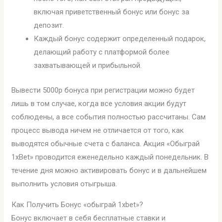
включая приветственный бонус или бонус за
депозит.
Каждый бонус содержит определенный подарок,
делающий работу с платформой более
захватывающей и прибыльной.
Вывести 5000р бонуса при регистрации можно будет
лишь в том случае, когда все условия акции будут
соблюдены, а все события полностью рассчитаны. Сам
процесс вывода ничем не отличается от того, как
выводятся обычные счета с баланса. Акция «Обыграй
1xBet» проводится еженедельно каждый понедельник. В
течение дня можно активировать бонус и в дальнейшем
выполнить условия отыгрыша.
Как Получить Бонус «обыграй 1xbet»?
Бонус включает в себя бесплатные ставки и