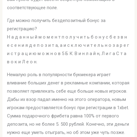
соответствующее поле.
Где можно получить бездепозитный бонус за
регистрацию?
Н а д а н н ы й м о м е н т п о л у ч и т ь б о н у с б е з в н
е с е н и я д е п о з и т а, а и с к л ю ч и т е л ь н о з а р е г
и с т р а ц и ю м о ж н о в 5 Б К: В и н л а й н, Л и г а С т а
в о к и Л е о н.
Немалую роль в популярности букмекера играет
вливание больших денег в рекламные компании, которая
позволяет привлекать себе еще больше новых игроков.
Дабы их взор падал именно на этого оператора, новым
игрокам предоставляется бонус при регистрации в 1xbet.
Сумма подарочного фрибета равна 100% от первого
депозита, но не более 5. 500 рублей. Конечно, эти деньги
нужно еще уметь отыграть, но об этом уже чуть позже.