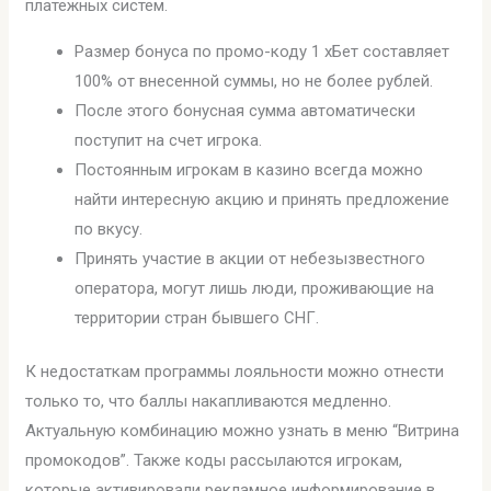
платежных систем.
Размер бонуса по промо-коду 1 хБет составляет
100% от внесенной суммы, но не более рублей.
После этого бонусная сумма автоматически
поступит на счет игрока.
Постоянным игрокам в казино всегда можно
найти интересную акцию и принять предложение
по вкусу.
Принять участие в акции от небезызвестного
оператора, могут лишь люди, проживающие на
территории стран бывшего СНГ.
К недостаткам программы лояльности можно отнести
только то, что баллы накапливаются медленно.
Актуальную комбинацию можно узнать в меню “Витрина
промокодов”. Также коды рассылаются игрокам,
которые активировали рекламное информирование в