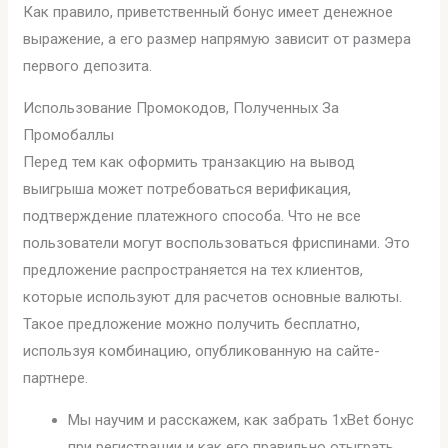
Как правило, приветственный бонус имеет денежное
выражение, а его размер напрямую зависит от размера
первого депозита.
Использование Промокодов, Полученных За
Промобаллы
Перед тем как оформить транзакцию на вывод
выигрыша может потребоваться верификация,
подтверждение платежного способа. Что не все
пользователи могут воспользоваться фриспинами. Это
предложение распространяется на тех клиентов,
которые используют для расчетов основные валюты.
Такое предложение можно получить бесплатно,
используя комбинацию, опубликованную на сайте-
партнере.
Мы научим и расскажем, как забрать 1xBet бонус
при регистрации и как его правильно отыграть.