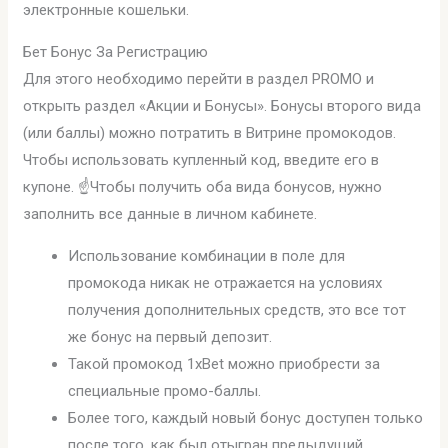
электронные кошельки.
Бет Бонус За Регистрацию
Для этого необходимо перейти в раздел PROMO и
открыть раздел «Акции и Бонусы». Бонусы второго вида
(или баллы) можно потратить в Витрине промокодов.
Чтобы использовать купленный код, введите его в
купоне. ☝Чтобы получить оба вида бонусов, нужно
заполнить все данные в личном кабинете.
Использование комбинации в поле для
промокода никак не отражается на условиях
получения дополнительных средств, это все тот
же бонус на первый депозит.
Такой промокод 1xBet можно приобрести за
специальные промо-баллы.
Более того, каждый новый бонус доступен только
после того, как был отыгран предыдущий,