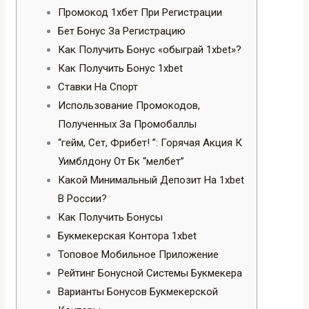
Промокод 1хбет При Регистрации
Бет Бонус За Регистрацию
Как Получить Бонус «обыграй 1xbet»?
Как Получить Бонус 1xbet
Ставки На Спорт
Использование Промокодов,
Полученных За Промобаллы
“гейм, Сет, Фрибет! ”: Горячая Акция К
Уимблдону От Бк “мелбет”
Какой Минимальный Депозит На 1xbet
В России?
Как Получить Бонусы
Букмекерская Контора 1xbet
Топовое Мобильное Приложение
Рейтинг Бонусной Системы Букмекера
Варианты Бонусов Букмекерской