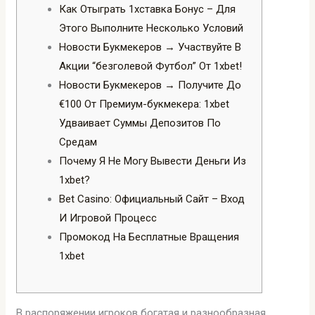
Как Отыграть 1хставка Бонус – Для
Этого Выполните Несколько Условий
Новости Букмекеров → Участвуйте В
Акции “безголевой Футбол” От 1xbet!
Новости Букмекеров → Получите До
€100 От Премиум-букмекера: 1xbet
Удваивает Суммы Депозитов По
Средам
Почему Я Не Могу Вывести Деньги Из
1xbet?
Bet Casino: Официальный Сайт – Вход
И Игровой Процесс
Промокод На Бесплатные Вращения
1xbet
В распоряжении игроков богатая и разнообразная