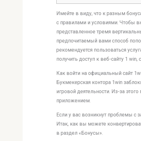
Имейте в виду, что к разным бону
с правилами и условиями. Чтобы вн
представленное тремя вертикальны
предпочитаемый вами способ попол
рекомендуется пользоваться услуг
получить доступ к веб-сайту 1 win
Как войти на официальный сайт 1w
Букмекерская контора 1win заблок
игровой деятельности. Из-за этог
приложением.
Если у вас возникнут проблемы с з
Итак, как вы можете конвертироват
в раздел «Бонусы».