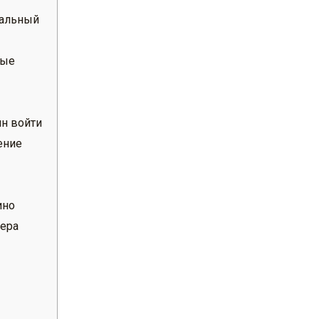
иальный
вые
ин войти
ение
ино
ера