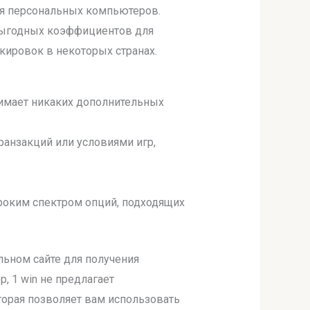
для персональных компьютеров.
 выгодных коэффициентов для
кировок в некоторых странах.
зимает никаких дополнительных
ранзакций или условиями игр,
ироким спектром опций, подходящих
льном сайте для получения
, 1 win не предлагает
торая позволяет вам использовать