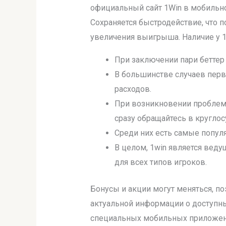
официальный сайт 1Win в мобильно
Сохраняется быстродействие, что 
увеличения выигрыша. Наличие у 1
При заключении пари беттер 
В большинстве случаев перв
расходов.
При возникновении проблем 
сразу обращайтесь в кругло
Среди них есть самые попул
В целом, 1win является вед
для всех типов игроков.
Бонусы и акции могут меняться, п
актуальной информации о доступных
специальных мобильных приложений