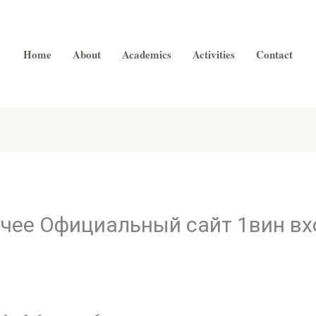
Home
About
Academics
Activities
Contact
чее Официальный сайт 1вин вх