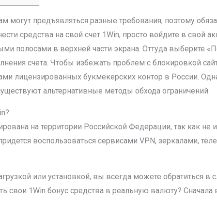
сам могут предъявляться разные требования, поэтому обяз
ести средства на свой счет 1Win, просто войдите в свой а
ми полосами в верхней части экрана. Оттуда выберите «
нения счета. Чтобы избежать проблем с блокировкой сайта
ами лицензированных букмекерских контор в России. Одна
, существуют альтернативные методы обхода ограничений.
in?
ирована на территории Российской Федерации, так как не 
о придется воспользоваться сервисами VPN, зеркалами, те
агрузкой или установкой, вы всегда можете обратиться в 
ь свои 1Win бонус средства в реальную валюту? Сначала в