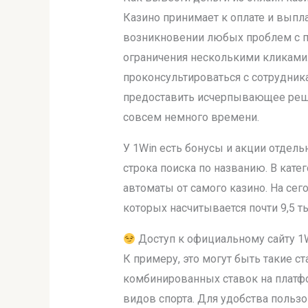
Казино принимает к оплате и выпла
возникновении любых проблем с п
ограничения несколькими кликами.
проконсультироваться с сотрудни
предоставить исчерпывающее решен
совсем немного времени.
У 1Win есть бонусы и акции отдельн
строка поиска по названию. В кат
автоматы от самого казино. На сего
которых насчитывается почти 9,5 т
Доступ к официальному сайту 1W
К примеру, это могут быть такие ста
комбинированных ставок на платфор
видов спорта. Для удобства польз