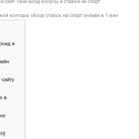
 сайт 1вин вход бонусы и ставки на спорт
ой конторы обзор ставок на спорт онлайн в 1 вин
роид и
лайн
 сайту
о в
тно
Н)