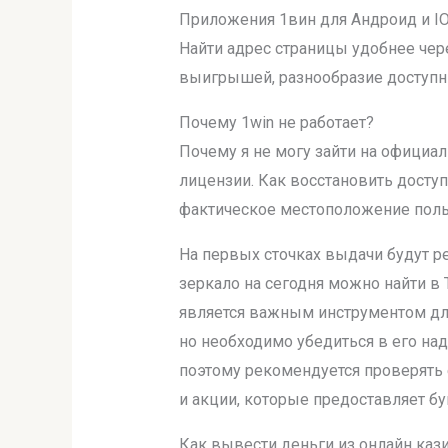
Приложения 1вин для Андроид и I
Найти адрес страницы удобнее че
выигрышей, разнообразие доступны
Почему 1win не работает?
Почему я не могу зайти на официал
лицензии. Как восстановить досту
фактическое местоположение поль
На первых сточках выдачи будут р
зеркало на сегодня можно найти в 
является важным инструментом для
но необходимо убедиться в его на
поэтому рекомендуется проверять
и акции, которые предоставляет б
Как вывести деньги из онлайн каз