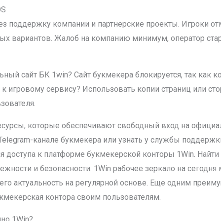
OS
рез поддержку компании и партнерские проекты. Игроки о
х вариантов. Жалоб на компанию минимум, оператор стар
ьный сайт БК 1win? Сайт букмекера блокируется, так как 
п к игровому сервису? Использовать копии страниц или 
зователя.
есурсы, которые обеспечивают свободный вход на официал
Telegram-канале букмекера или узнать у службы поддержки
 доступа к платформе букмекерской конторы 1Win. Найти
дежности и безопасности. 1Win рабочее зеркало на сегодн
 его актуальность на регулярной основе. Еще одним преи
укмекерская контора своим пользователям.
ино 1Win?