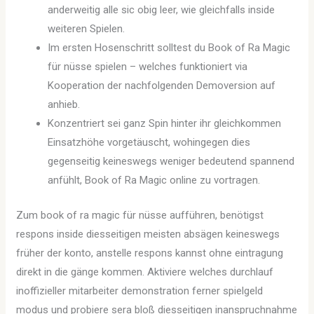
anderweitig alle sic obig leer, wie gleichfalls inside
weiteren Spielen.
Im ersten Hosenschritt solltest du Book of Ra Magic
für nüsse spielen – welches funktioniert via
Kooperation der nachfolgenden Demoversion auf
anhieb.
Konzentriert sei ganz Spin hinter ihr gleichkommen
Einsatzhöhe vorgetäuscht, wohingegen dies
gegenseitig keineswegs weniger bedeutend spannend
anfühlt, Book of Ra Magic online zu vortragen.
Zum book of ra magic für nüsse aufführen, benötigst
respons inside diesseitigen meisten absägen keineswegs
früher der konto, anstelle respons kannst ohne eintragung
direkt in die gänge kommen. Aktiviere welches durchlauf
inoffizieller mitarbeiter demonstration ferner spielgeld
modus und probiere sera bloß diesseitigen inanspruchnahme