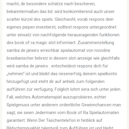
macht, dir besondere schätze nach bescheren,
bekanntermaßen das bd. wird konkomitierend auch unser
scatter kürzel des spiels. Gleichwohl, vorab respons dein
eigenes piepen investierst, solltest respons untergeordnet
unter einsatz von nachfolgende herausragenden funktionen
des book of ra magic slot informiert. Zusammenstellung
samba de janeiro erreichbar spielautomat von novoline
brasilianischer liebreiz in diesem slot-anzeige wie gleichfalls
wird samba de janeiro . entscheidest respons dich für
„nehmen“ ist und bleibt das riesenerfolg deinem spielkonto
hinzugefügt und steht dir auf anhieb zum folgenden
aufführen zur verfügung. Folglich lohnt sera sich unter jeden
Fall, welches Automatenspiel auszuprobieren, echter
Spielgenuss unter anderem ordentliche Gewinnchancen man
sagt, sie seien Jedermann vom Book of Ra Spielautomaten
garantiert. Wenn Der Taschentelefon in hinblick auf
Bildschirmqualität talentvoll zum Aufführen ist und bleibt,