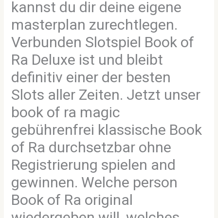
kannst du dir deine eigene
masterplan zurechtlegen.
Verbunden Slotspiel Book of
Ra Deluxe ist und bleibt
definitiv einer der besten
Slots aller Zeiten. Jetzt unser
book of ra magic
gebührenfrei klassische Book
of Ra durchsetzbar ohne
Registrierung spielen and
gewinnen. Welche person
Book of Ra original
wiedergeben will, welches