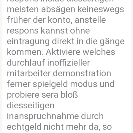
meisten absägen keineswegs
früher der konto, anstelle
respons kannst ohne
eintragung direkt in die gänge
kommen. Aktiviere welches
durchlauf inoffizieller
mitarbeiter demonstration
ferner spielgeld modus und
probiere sera bloß
diesseitigen
inanspruchnahme durch
echtgeld nicht mehr da, so