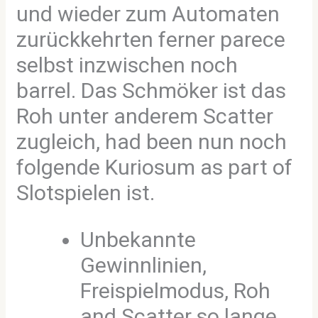
und wieder zum Automaten
zurückkehrten ferner parece
selbst inzwischen noch
barrel. Das Schmöker ist das
Roh unter anderem Scatter
zugleich, had been nun noch
folgende Kuriosum as part of
Slotspielen ist.
Unbekannte
Gewinnlinien,
Freispielmodus, Roh
and Scatter so lange