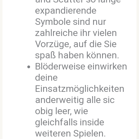
expandierende
Symbole sind nur
zahlreiche ihr vielen
Vorzüge, auf die Sie
spaß haben können.
Blöderweise einwirken
deine
Einsatzmöglichkeiten
anderweitig alle sic
obig leer, wie
gleichfalls inside
weiteren Spielen.