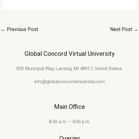
←
Previous Post
Next Post
→
Global Concord Virtual University
820 Municipal Way, Lansing, MI 48917, United States.
info@globalconcorduniversity.com
Main Office
8:00 a.m. – 4:00 p.m.
Queries