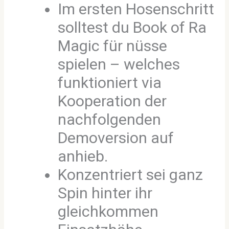
Im ersten Hosenschritt
solltest du Book of Ra
Magic für nüsse
spielen – welches
funktioniert via
Kooperation der
nachfolgenden
Demoversion auf
anhieb.
Konzentriert sei ganz
Spin hinter ihr
gleichkommen