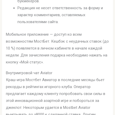
букмекеров.
Редакция не несет ответственность за форму и
характер комментариев, оставляемых
пользователями сайта.
Мобильное приложение — доступ ко всем
возможностям МостБет. Кешбэк с неудачных ставок (до
10 %) появляется в личном кабинете в начале каждой
недели. Для зачисления подарка необходимо нажать на
кнопку «Мой статус».
Внутриигровой чат Aviator
Краш-игра Мостбет Авиатор в последние месяцы бьет
рекорды в рейтингах игорного клуба. Оператор
предлагает каждому клиенту попробовать свои силы в
этой инновационной азартной игре и побороться за
джекпот. Некоторым удается в Mostbet Aviator
выигрывать до х8000 к сделанной ставке. Другим