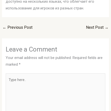
доступно на нескольких языках, что облегчает его
использование для игроков из разных стран.
←
Previous Post
Next Post
→
Leave a Comment
Your email address will not be published.
Required fields are
marked
*
Type
here..