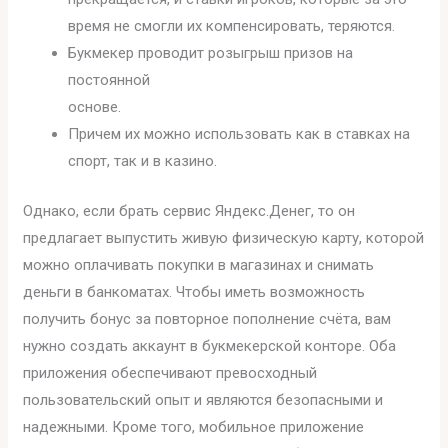
время не смогли их компенсировать, теряются.
Букмекер проводит розыгрыш призов на
постоянной
основе.
Причем их можно использовать как в ставках на
спорт, так и в казино.
Однако, если брать сервис Яндекс.Денег, то он
предлагает выпустить живую физическую карту, которой
можно оплачивать покупки в магазинах и снимать
деньги в банкоматах. Чтобы иметь возможность
получить бонус за повторное пополнение счёта, вам
нужно создать аккаунт в букмекерской конторе. Оба
приложения обеспечивают превосходный
пользовательский опыт и являются безопасными и
надежными. Кроме того, мобильное приложение