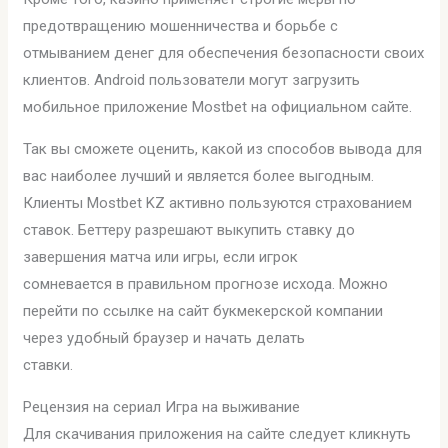
предотвращению мошенничества и борьбе с
отмыванием денег для обеспечения безопасности своих
клиентов. Android пользователи могут загрузить
мобильное приложение Mostbet на официальном сайте.
Так вы сможете оценить, какой из способов вывода для
вас наиболее лучший и является более выгодным.
Клиенты Mostbet KZ активно пользуются страхованием
ставок. Беттеру разрешают выкупить ставку до
завершения матча или игры, если игрок
сомневается в правильном прогнозе исхода. Можно
перейти по ссылке на сайт букмекерской компании
через удобный браузер и начать делать
ставки.
Рецензия на сериал Игра на выживание
Для скачивания приложения на сайте следует кликнуть