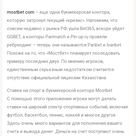
mostbet com
– еще одна букмекерская контора,
которую затронул текущий «кризис». Напомним, что
совсем недавно с рынка РФ ушла Bet365, вскоре уйдет
GGBET, а конторы Parimatch и Pin-up.ru провели
ребрендинг – теперь они называются Paribet и Ivanbet.
Похоже на то, что «Мостбет» планирует последовать
примеру последних двух. По мнению игроков,
единственным серьезным недостатком считается
отсутствие официальной лицензии Казахстана.
Ставки на спорт в букмекерской конторе Mostbet
С помощью этого приложения игроки могут делать
ставки на широкий спектр спортивных событий, включая
футбол, баскетбол, теннис, хоккей и многое другое.
Здесь очень много вариантов для пополнения вашего
счета и вывода денег. Деньги на счет поступают очень