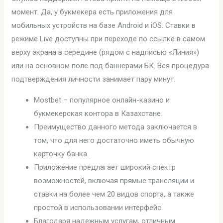
момент. Да, у букмекера есть приложения для
мобильных устройств на базе Android и iOS. Ставки в
режиме Live доступны при переходе по ссылке в самом
верху экрана в середине (рядом с надписью «Линия»)
или на основном поле под баннерами БК. Вся процедура
подтверждения личности занимает пару минут.
Mostbet – популярное онлайн-казино и
букмекерская контора в Казахстане.
Преимущество данного метода заключается в
том, что для него достаточно иметь обычную
карточку банка.
Приложение предлагает широкий спектр
возможностей, включая прямые трансляции и
ставки на более чем 20 видов спорта, а также
простой в использовании интерфейс.
Благодаря надежным услугам, отличным