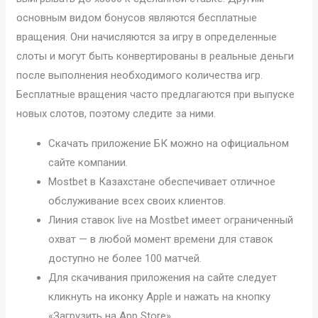
основным видом бонусов являются бесплатные
вращения. Они начисляются за игру в определенные
слоты и могут быть конвертированы в реальные деньги
после выполнения необходимого количества игр.
Бесплатные вращения часто предлагаются при выпуске
новых слотов, поэтому следите за ними.
Скачать приложение БК можно на официальном
сайте компании.
Mostbet в Казахстане обеспечивает отличное
обслуживание всех своих клиентов.
Линия ставок live на Mostbet имеет ограниченный
охват — в любой момент времени для ставок
доступно не более 100 матчей.
Для скачивания приложения на сайте следует
кликнуть на иконку Apple и нажать на кнопку
«Загрузить на App Store».